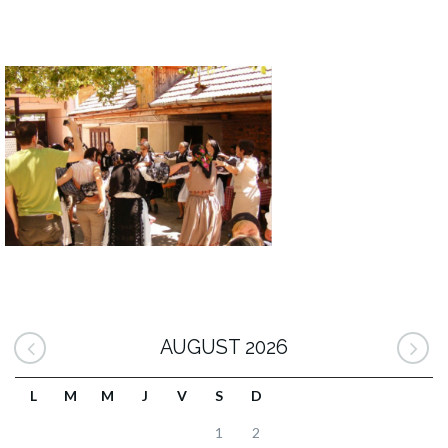
AUGUST 2026
L
M
M
J
V
S
D
1
2