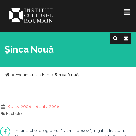
Şinca Nouă
»
Evenimente
›
Film
›
Şinca Nouă
8 July 2008 - 8 July 2008
Etichete
În luna iulie, programul "Ultimii rapsozi", iniţiat la Institutul