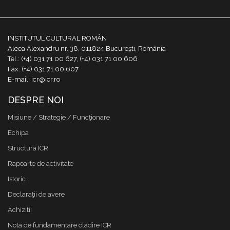
INSTITUTUL CULTURAL ROMÂN
Aleea Alexandru nr. 38, 011824 București, România
Tel.: (+4) 031 71 00 627, (+4) 031 71 00 606
Fax: (+4) 031 71 00 607
E-mail: icr@icr.ro
DESPRE NOI
Misiune / Strategie / Funcţionare
Echipa
Structura ICR
Rapoarte de activitate
Istoric
Declaraţii de avere
Achizitii
Nota de fundamentare cladire ICR