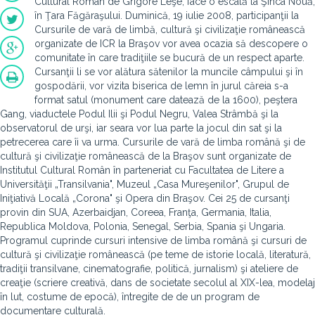
Cultural Român de Grigore Leşe, face o escală la Şinca Nouă,
în Ţara Făgăraşului. Duminică, 19 iulie 2008, participanţii la
Cursurile de vară de limbă, cultură şi civilizaţie românească
organizate de ICR la Braşov vor avea ocazia să descopere o
comunitate în care tradiţiile se bucură de un respect aparte.
Cursanţii li se vor alătura sătenilor la muncile câmpului şi în
gospodării, vor vizita biserica de lemn în jurul căreia s-a
format satul (monument care datează de la 1600), peştera
Gang, viaductele Podul Ilii şi Podul Negru, Valea Strâmbă şi la
observatorul de urşi, iar seara vor lua parte la jocul din sat şi la
petrecerea care îi va urma. Cursurile de vară de limba română şi de
cultură şi civilizaţie românească de la Braşov sunt organizate de
Institutul Cultural Român în parteneriat cu Facultatea de Litere a
Universităţii „Transilvania", Muzeul „Casa Mureşenilor", Grupul de
Iniţiativă Locală „Corona" şi Opera din Braşov. Cei 25 de cursanţi
provin din SUA, Azerbaidjan, Coreea, Franţa, Germania, Italia,
Republica Moldova, Polonia, Senegal, Serbia, Spania şi Ungaria.
Programul cuprinde cursuri intensive de limba română şi cursuri de
cultură şi civilizaţie românească (pe teme de istorie locală, literatură,
tradiţii transilvane, cinematografie, politică, jurnalism) şi ateliere de
creaţie (scriere creativă, dans de societate secolul al XIX-lea, modelaj
în lut, costume de epocă), întregite de de un program de
documentare culturală.