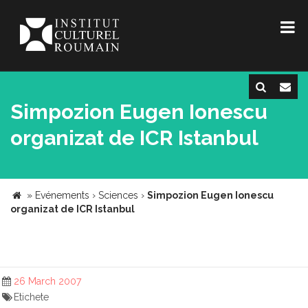
Simpozion Eugen Ionescu
organizat de ICR Istanbul
»
Evénements
›
Sciences
›
Simpozion Eugen Ionescu
organizat de ICR Istanbul
26 March 2007
Etichete