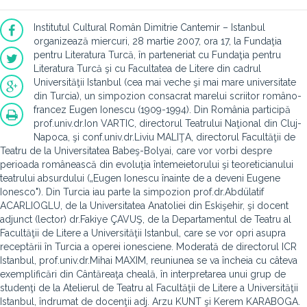
Institutul Cultural Român Dimitrie Cantemir – Istanbul
organizează miercuri, 28 martie 2007, ora 17, la Fundaţia
pentru Literatura Turcă, în parteneriat cu Fundaţia pentru
Literatura Turcă şi cu Facultatea de Litere din cadrul
Universităţii Istanbul (cea mai veche şi mai mare universitate
din Turcia), un simpozion consacrat marelui scriitor româno-
francez Eugen Ionescu (1909-1994). Din România participă
prof.univ.dr.Ion VARTIC, directorul Teatrului Naţional din Cluj-
Napoca, şi conf.univ.dr.Liviu MALIŢA, directorul Facultăţii de
Teatru de la Universitatea Babeş-Bolyai, care vor vorbi despre
perioada românească din evoluţia întemeietorului şi teoreticianului
teatrului absurdului („Eugen Ionescu înainte de a deveni Eugene
Ionesco"). Din Turcia iau parte la simpozion prof.dr.Abdülatif
ACARLIOGLU, de la Universitatea Anatoliei din Eskişehir, şi docent
adjunct (lector) dr.Fakiye ÇAVUŞ, de la Departamentul de Teatru al
Facultăţii de Litere a Universităţii Istanbul, care se vor opri asupra
receptării în Turcia a operei ionesciene. Moderată de directorul ICR
Istanbul, prof.univ.dr.Mihai MAXIM, reuniunea se va încheia cu câteva
exemplificări din Cântăreaţa cheală, în interpretarea unui grup de
studenţi de la Atelierul de Teatru al Facultăţii de Litere a Universităţii
Istanbul, îndrumat de docenţii adj. Arzu KUNT şi Kerem KARABOGA.