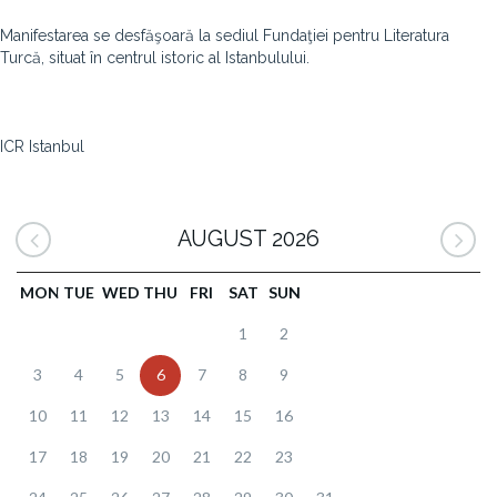
Manifestarea se desfăşoară la sediul Fundaţiei pentru Literatura
Turcă, situat în centrul istoric al Istanbulului.
ICR Istanbul
AUGUST 2026
MON
TUE
WED
THU
FRI
SAT
SUN
1
2
3
4
5
6
7
8
9
10
11
12
13
14
15
16
17
18
19
20
21
22
23