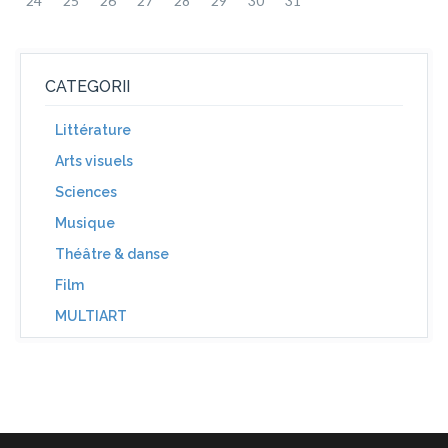
24
25
26
27
28
29
30
31
CATEGORII
Littérature
Arts visuels
Sciences
Musique
Théâtre & danse
Film
MULTIART