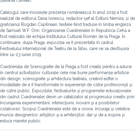
Ștefania Cenean.
Catalogul care însoțește prezența românească în anul 2019 a fost
realizat de editorul Dana Ionescu, redactor-șef al Editurii Nemira, și de
graficianul Bogdan Căpîlnean, textele fiind traduse în limba engleză
de Samuel W.F. Onn. Organizarea Cvadirenalei în Republica Cehă a
fost realizată de echipa Institutului Cultural Român de la Praga. În
continuare, dupa Praga, expoziția va fi prezentată în cadrul
Festivalului Internațional de Teatru de la Sibiu, care se va desfășura
între 14-23 iunie 2019.
Cvadrienala de Scenografie de la Praga a fost creată pentru a aduce
în centrul activităţilor culturale cele mai bune performanţe artistice
din design, scenografie şi arhitectură teatrală, creând astfel o
modalitate de a fi transformate în experienţe de către profesionişti şi
de către public. Expoziţiile, festivalurile şi programele educaţionale
din cadrul Cvadrienalei devin un catalizator al progresului creativ prin
încurajarea experimentării, interacţiunii, inovării şi a posibilelor
colaborări. Scopul Cvadrienalei este de a onora, încuraja şi celebra
munca designerilor, artiştilor şi a arhitecţilor, dar şi de a inspira şi
educa marele public.