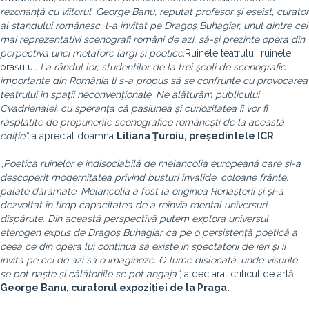
rezonanță cu viitorul. George Banu, reputat profesor și eseist, curator
al standului românesc, l-a invitat pe Dragoș Buhagiar, unul dintre cei
mai reprezentativi scenografi români de azi, să-și prezinte opera din
perpectiva unei metafore largi și poetice:
Ruinele teatrului, ruinele
orașului
. La rândul lor, studenților de la trei şcoli de scenografie
importante din România li s-a propus să se confrunte cu provocarea
teatrului în spaţii neconvenţionale. Ne alăturăm publicului
Cvadrienalei, cu speranța că pasiunea și curiozitatea îi vor fi
răsplătite de propunerile scenografice românești de la această
ediție“,
a apreciat doamna
Liliana Țuroiu, președintele ICR
.
„Poetica ruinelor e indisociabilă de melancolia europeană care și-a
descoperit modernitatea privind busturi invalide, coloane frânte,
palate dărâmate. Melancolia a fost la originea Renașterii și și-a
dezvoltat în timp capacitatea de a reînvia mental universuri
dispărute. Din această perspectivă putem explora universul
eterogen expus de Dragoș Buhagiar ca pe o persistență poetică a
ceea ce din opera lui continuă să existe în spectatorii de ieri și îi
invită pe cei de azi să o imagineze. O lume dislocată, unde visurile
se pot naște și călătoriile se pot angaja“
, a declarat criticul de artă
George Banu, curatorul expoziției de la Praga.