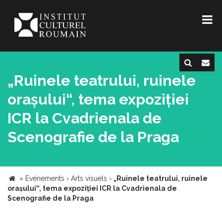
„Ruinele teatrului, ruinele
orașului“, tema expoziției
ICR la Cvadrienala de
Scenografie de la Praga
»
Evénements
›
Arts visuels
›
„Ruinele teatrului, ruinele
orașului“, tema expoziției ICR la Cvadrienala de
Scenografie de la Praga