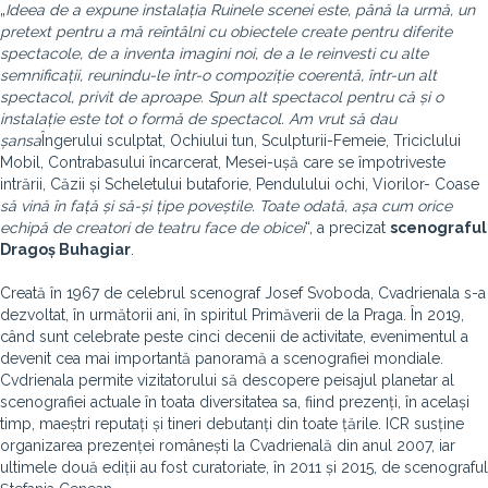
„
Ideea de a expune instalația Ruinele scenei este, până la urmă, un
pretext pentru a mă reîntâlni cu obiectele create pentru diferite
spectacole, de a inventa imagini noi, de a le reinvesti cu alte
semnificații, reunindu-le într-o compoziție coerentă, într-un alt
spectacol, privit de aproape. Spun alt spectacol pentru că și o
instalație este tot o formă de spectacol. Am vrut să dau
șansa
Îngerului sculptat, Ochiului tun, Sculpturii-Femeie, Triciclului
Mobil, Contrabasului încarcerat, Mesei-ușă care se împotriveste
intrării, Căzii și Scheletului butaforie, Pendulului ochi, Viorilor- Coase
să vină în față și să-și țipe poveștile. Toate odată, așa cum orice
echipă de creatori de teatru face de obicei
“, a precizat
scenograful
Dragoș Buhagiar
.
Creată în 1967 de celebrul scenograf Josef Svoboda, Cvadrienala s-a
dezvoltat, în următorii ani, în spiritul Primăverii de la Praga. În 2019,
când sunt celebrate peste cinci decenii de activitate, evenimentul a
devenit cea mai importantă panoramă a scenografiei mondiale.
Cvdrienala permite vizitatorului să descopere peisajul planetar al
scenografiei actuale în toata diversitatea sa, fiind prezenți, în același
timp, maeștri reputați și tineri debutanți din toate țările. ICR susține
organizarea prezenței românești la Cvadrienală din anul 2007, iar
ultimele două ediții au fost curatoriate, în 2011 și 2015, de scenograful