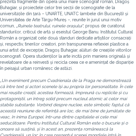
prezintă fragmente din opera unui mare scenograf român, Dragoș
Buhagiar, și proiectele celor trei secții de scenografie de la
universitățile din țară – UNARTE, UNATC (ambele din București) și
Universitatea de Arte Târgu-Mureș –, reunite în jurul unui motiv
comun, „
Ruinele teatrului, ruinele orașului“
, propus de curatorul
standurilor, criticul de artă și eseistul George Banu. Institutul Cultural
Român a organizat cele două standuri dedicate artiștilor consacrați
și, respectiv, tinerilor creatori, prin transpunerea reflexiei plastice a
unui artist de excepție, Dragoș Buhagiar, alături de creațiile viitorilor
scenografi. Opera studenților la arte incită prin maniera originală și
revelatoare de a reinvesti și recicla ceea ce e amenințat de dispariție
în peisajul urban românesc de astăzi.
„Un eveniment precum Cvadrienala de la Praga ne demonstrează
că între text și actori scenele își au propria lor personalitate. În cele
mai reușite creații, acestea formează, împreună cu replicile și cu
protagoniștii, un întreg solid precum nucleul atomic al celor mai
stabile substanțe. Vorbind despre nuclee, este simbolic faptul că
această reuniune de referință are loc, de mai bine de jumătate de
veac, în inima Europei, într-una dintre capitalele ei cele mai
seducătoare. Pentru Institutul Cultural Român este o bucurie și o
onoare să susțină, și în acest an, prezența românească la
Cvadrienală, un loc în care prezentul scenei mondiale intră în