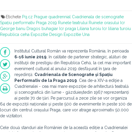
Etichete
Pq.cz
Prague quadrennial
Cvadrienala de scenografie
Spațiu performativ
Praga
2019
Runele teatrului
Ruinele orasului
Icr
George banu
Dragos buhagiar
Icr praga
Liliana turoiu
Icr liliana turoiu
Republica ceha
Expozitie
Design
Expozitie
Una
Institutul Cultural Român va reprezenta România, în perioada
6-16 iunie 2019
, în calitate de partener strategic, alături de
instituţii de prestigiu din Republica Cehă, la cel mai important
eveniment cultural al anului 2019 desfăşurat în ţara de
reşedință:
Cvadrienala de Scenografie și Spațiu
Performativ de la Praga 2019
. Cea de-a XIV-a ediţie a
Cvadrienalei - cea mai mare expoziție de arhitectură teatrală
și scenografică din lume - găzduieștedin 1967 reprezentanți
ai peste 70 de țări. Pe parcursul a zece zile se vor organiza
64 de expoziții naționale și peste 500 de evenimente în peste 100 de
locuri din centrul orașului Praga, care vor atrage aproximativ 50.000
de vizitatori.
Cele două standuri ale României de la această ediție a Cvadrienalei