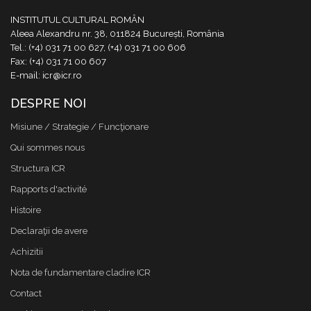
INSTITUTUL CULTURAL ROMÂN
Aleea Alexandru nr. 38, 011824 București, România
Tel.: (+4) 031 71 00 627, (+4) 031 71 00 606
Fax: (+4) 031 71 00 607
E-mail: icr@icr.ro
DESPRE NOI
Misiune / Strategie / Funcţionare
Qui sommes nous
Structura ICR
Rapports d'activité
Histoire
Declaraţii de avere
Achizitii
Nota de fundamentare cladire ICR
Contact