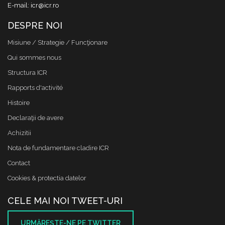
E-mail: icr@icr.ro
DESPRE NOI
Misiune / Strategie / Funcţionare
Qui sommes nous
Structura ICR
Rapports d'activité
Histoire
Declaraţii de avere
Achizitii
Nota de fundamentare cladire ICR
Contact
Cookies & protectia datelor
CELE MAI NOI TWEET-URI
URMĂREŞTE-NE PE TWITTER