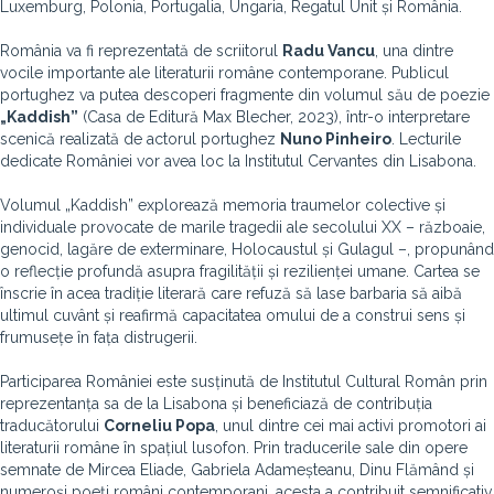
Luxemburg, Polonia, Portugalia, Ungaria, Regatul Unit și România.
România va fi reprezentată de scriitorul
Radu Vancu
, una dintre
vocile importante ale literaturii române contemporane. Publicul
portughez va putea descoperi fragmente din volumul său de poezie
„Kaddish”
(Casa de Editură Max Blecher, 2023), într-o interpretare
scenică realizată de actorul portughez
Nuno Pinheiro
. Lecturile
dedicate României vor avea loc la Institutul Cervantes din Lisabona.
Volumul „Kaddish” explorează memoria traumelor colective și
individuale provocate de marile tragedii ale secolului XX – războaie,
genocid, lagăre de exterminare, Holocaustul și Gulagul –, propunând
o reflecție profundă asupra fragilității și rezilienței umane. Cartea se
înscrie în acea tradiție literară care refuză să lase barbaria să aibă
ultimul cuvânt și reafirmă capacitatea omului de a construi sens și
frumusețe în fața distrugerii.
Participarea României este susținută de Institutul Cultural Român prin
reprezentanța sa de la Lisabona și beneficiază de contribuția
traducătorului
Corneliu Popa
, unul dintre cei mai activi promotori ai
literaturii române în spațiul lusofon. Prin traducerile sale din opere
semnate de Mircea Eliade, Gabriela Adameșteanu, Dinu Flămând și
numeroși poeți români contemporani, acesta a contribuit semnificativ