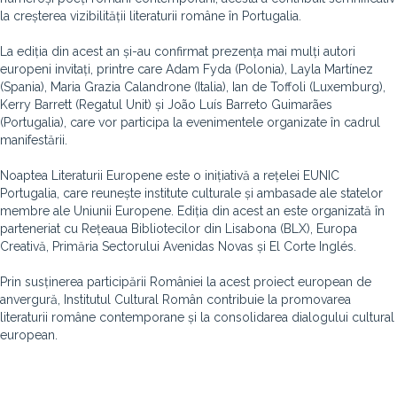
la creșterea vizibilității literaturii române în Portugalia.
La ediția din acest an și-au confirmat prezența mai mulți autori
europeni invitați, printre care Adam Fyda (Polonia), Layla Martínez
(Spania), Maria Grazia Calandrone (Italia), Ian de Toffoli (Luxemburg),
Kerry Barrett (Regatul Unit) și João Luís Barreto Guimarães
(Portugalia), care vor participa la evenimentele organizate în cadrul
manifestării.
Noaptea Literaturii Europene este o inițiativă a rețelei EUNIC
Portugalia, care reunește institute culturale și ambasade ale statelor
membre ale Uniunii Europene. Ediția din acest an este organizată în
parteneriat cu Rețeaua Bibliotecilor din Lisabona (BLX), Europa
Creativă, Primăria Sectorului Avenidas Novas și El Corte Inglés.
Prin susținerea participării României la acest proiect european de
anvergură, Institutul Cultural Român contribuie la promovarea
literaturii române contemporane și la consolidarea dialogului cultural
european.