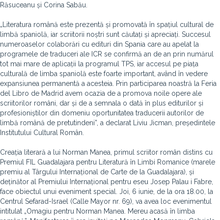
Răsuceanu și Corina Sabău.
„Literatura română este prezentă și promovată în spațiul cultural de
limbă spaniolă, iar scriitorii noștri sunt căutați și apreciați. Succesul
numeroaselor colaborări cu edituri din Spania care au apelat la
programele de traduceri ale ICR se confirmă an de an prin numărul
tot mai mare de aplicații la programul TPS, iar accesul pe piața
culturală de limba spaniolă este foarte important, având în vedere
expansiunea permanentă a acesteia. Prin participarea noastră la Feria
del Libro de Madrid avem ocazia de a promova noile opere ale
scriitorilor români, dar și de a semnala o dată în plus editurilor și
profesioniștilor din domeniu oportunitatea traducerii autorilor de
limbă română de pretutindeni”, a declarat Liviu Jicman, președintele
Institutului Cultural Român.
Creația literară a lui Norman Manea, primul scriitor român distins cu
Premiul FIL Guadalajara pentru Literatură în Limbi Romanice (marele
premiu al Târgului Internațional de Carte de la Guadalajara), și
deținător al Premiului Internațional pentru eseu Josep Palau i Fabre,
face obiectul unui eveniment special. Joi, 6 iunie, de la ora 18.00, la
Centrul Sefarad-Israel (Calle Mayor nr. 69), va avea loc evenimentul
intitulat „Omagiu pentru Norman Manea. Mereu acasă în limba