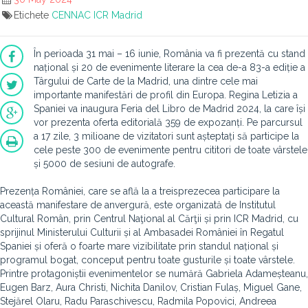
Etichete
CENNAC
ICR Madrid
În perioada 31 mai – 16 iunie, România va fi prezentă cu stand
național și 20 de evenimente literare la cea de-a 83-a ediție a
Târgului de Carte de la Madrid, una dintre cele mai
importante manifestări de profil din Europa. Regina Letizia a
Spaniei va inaugura Feria del Libro de Madrid 2024, la care își
vor prezenta oferta editorială 359 de expozanți. Pe parcursul
a 17 zile, 3 milioane de vizitatori sunt așteptați să participe la
cele peste 300 de evenimente pentru cititori de toate vârstele
și 5000 de sesiuni de autografe.
Prezența României, care se află la a treisprezecea participare la
această manifestare de anvergură, este organizată de Institutul
Cultural Român, prin Centrul Naţional al Cărţii și prin ICR Madrid, cu
sprijinul Ministerului Culturii și al Ambasadei României în Regatul
Spaniei și oferă o foarte mare vizibilitate prin standul național și
programul bogat, conceput pentru toate gusturile și toate vârstele.
Printre protagoniștii evenimentelor se numără Gabriela Adameșteanu,
Eugen Barz, Aura Christi, Nichita Danilov, Cristian Fulaș, Miguel Gane,
Stejărel Olaru, Radu Paraschivescu, Radmila Popovici, Andreea