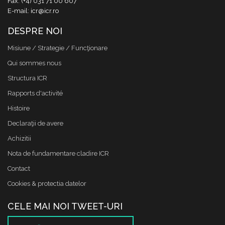
Fax: (+4) 031 71 00 607
E-mail: icr@icr.ro
DESPRE NOI
Misiune / Strategie / Funcţionare
Qui sommes nous
Structura ICR
Rapports d'activité
Histoire
Declaraţii de avere
Achizitii
Nota de fundamentare cladire ICR
Contact
Cookies & protectia datelor
CELE MAI NOI TWEET-URI