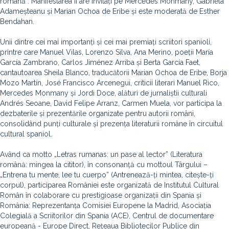
română”. Manifestarea îi are invitați pe Mercedes Monmany, Gabriela
Adameșteanu și Marian Ochoa de Eribe și este moderată de Esther
Bendahan.
Unii dintre cei mai importanți și cei mai premiați scriitori spanioli,
printre care Manuel Vilas, Lorenzo Silva, Ana Merino, poeții María
García Zambrano, Carlos Jiménez Arriba și Berta García Faet,
cantautoarea Sheila Blanco, traducătorii Marian Ochoa de Eribe, Borja
Mozo Martín, José Francisco Arcenegui, criticii literari Manuel Rico,
Mercedes Monmany și Jordi Doce, alături de jurnaliștii culturali
Andrés Seoane, David Felipe Arranz, Carmen Muela, vor participa la
dezbaterile și prezentările organizate pentru autorii români,
consolidând punți culturale și prezența literaturii române în circuitul
cultural spaniol.
Având ca motto „Letras rumanas: un pase al lector” (Literatura
română: mingea la cititor), în consonanță cu mottoul Târgului –
„Entrena tu mente, lee tu cuerpo” (Antrenează-ți mintea, citește-ți
corpul), participarea României este organizată de Institutul Cultural
Român în colaborare cu prestigioase organizații din Spania și
România: Reprezentanța Comisiei Europene la Madrid, Asociația
Colegială a Scriitorilor din Spania (ACE), Centrul de documentare
europeană - Europe Direct, Rețeaua Bibliotecilor Publice din