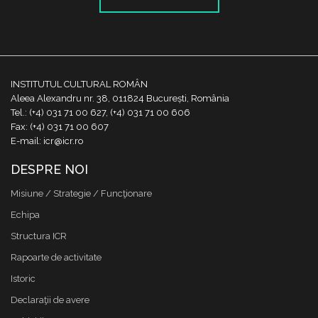
INSTITUTUL CULTURAL ROMÂN
Aleea Alexandru nr. 38, 011824 București, România
Tel.: (+4) 031 71 00 627, (+4) 031 71 00 606
Fax: (+4) 031 71 00 607
E-mail: icr@icr.ro
DESPRE NOI
Misiune / Strategie / Funcţionare
Echipa
Structura ICR
Rapoarte de activitate
Istoric
Declaraţii de avere