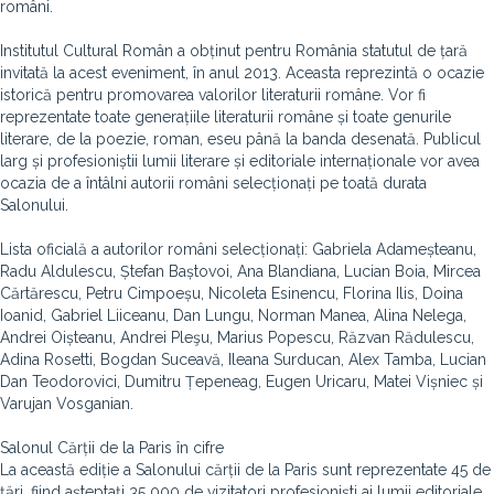
români.
Institutul Cultural Român a obținut pentru România statutul de țară
invitată la acest eveniment, în anul 2013. Aceasta reprezintă o ocazie
istorică pentru promovarea valorilor literaturii române. Vor fi
reprezentate toate generațiile literaturii române și toate genurile
literare, de la poezie, roman, eseu până la banda desenată. Publicul
larg și profesioniștii lumii literare și editoriale internaționale vor avea
ocazia de a întâlni autorii români selecționați pe toată durata
Salonului.
Lista oficială a autorilor români selecționați: Gabriela Adameșteanu,
Radu Aldulescu, Ștefan Baștovoi, Ana Blandiana, Lucian Boia, Mircea
Cărtărescu, Petru Cimpoeșu, Nicoleta Esinencu, Florina Ilis, Doina
Ioanid, Gabriel Liiceanu, Dan Lungu, Norman Manea, Alina Nelega,
Andrei Oișteanu, Andrei Pleşu, Marius Popescu, Răzvan Rădulescu,
Adina Rosetti, Bogdan Suceavă, Ileana Surducan, Alex Tamba, Lucian
Dan Teodorovici, Dumitru Țepeneag, Eugen Uricaru, Matei Vișniec și
Varujan Vosganian.
Salonul Cărții de la Paris în cifre
La această ediție a Salonului cărții de la Paris sunt reprezentate 45 de
țări, fiind așteptați 35 000 de vizitatori profesioniști ai lumii editoriale.