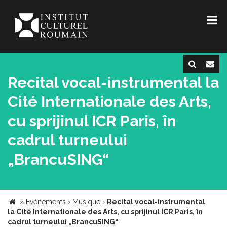
Recital vocal-instrumental la
Cité Internationale des Arts,
cu sprijinul ICR Paris, în
cadrul turneului
„BrancuSING“
»
Evénements
›
Musique
›
Recital vocal-instrumental
la Cité Internationale des Arts, cu sprijinul ICR Paris, în
cadrul turneului „BrancuSING“