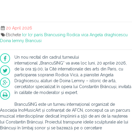
20 April 2026
Etichete
Icr
Icr paris
Brancusing
Rodica vica
Angela draghicescu
Doina lemny
Brancusi
Un nou recital din cadrul turneului
internațional „BrancuSING“
va avea loc luni, 20 aprilie 2026,
de la ora 19.00, la Cité internationale des arts din Paris, cu
participarea sopranei Rodica Vică, a pianistei Angela
Drăghicescu, alături de Doina Lemny – istoric de artă,
cercetător specializat în opera lui Constantin Brâncuși, invitată
în calitate de moderator și expert.
BrancuSING este un turneu internațional organizat de
Asociația InoMusicArt și cofinanțat de AFCN, conceput ca un parcurs
muzical interdisciplinar dedicat împlinirii a 150 de ani de la nașterea
lui Constantin Brâncuși. Proiectul transpune ideile sculpturale ale lui
Brâncuși în limbaj sonor și se bazează pe o cercetare