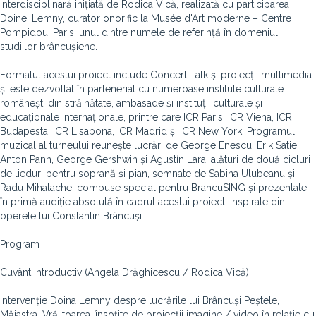
interdisciplinară inițiată de Rodica Vică, realizată cu participarea
Doinei Lemny, curator onorific la Musée d'Art moderne – Centre
Pompidou, Paris, unul dintre numele de referință în domeniul
studiilor brâncușiene.
Formatul acestui proiect include Concert Talk și proiecții multimedia
și este dezvoltat în parteneriat cu numeroase institute culturale
românești din străinătate, ambasade și instituții culturale și
educaționale internaționale, printre care ICR Paris, ICR Viena, ICR
Budapesta, ICR Lisabona, ICR Madrid și ICR New York. Programul
muzical al turneului reunește lucrări de George Enescu, Erik Satie,
Anton Pann, George Gershwin și Agustín Lara, alături de două cicluri
de lieduri pentru soprană și pian, semnate de Sabina Ulubeanu și
Radu Mihalache, compuse special pentru BrancuSING și prezentate
în primă audiție absolută în cadrul acestui proiect, inspirate din
operele lui Constantin Brâncuși.
Program
Cuvânt introductiv (Angela Drăghicescu / Rodica Vică)
Intervenție Doina Lemny despre lucrările lui Brâncuși Peștele,
Măiastra, Vrăjitoarea, însoțite de proiecții imagine / video în relație cu