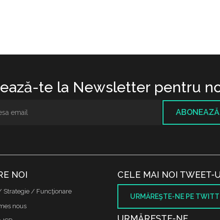
ază-te la Newsletter pentru no
ABONEAZĂ
RE NOI
CELE MAI NOI TWEET-U
/ Strategie / Funcţionare
URMĂREŞTE-NE PE TWITT
mes nous
URMĂREŞTE-NE