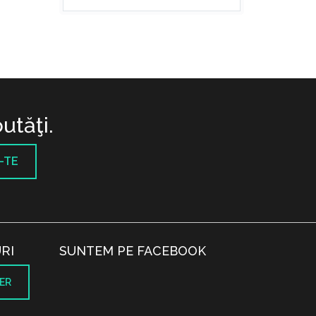
utăţi.
-TE
RI
SUNTEM PE FACEBOOK
ER