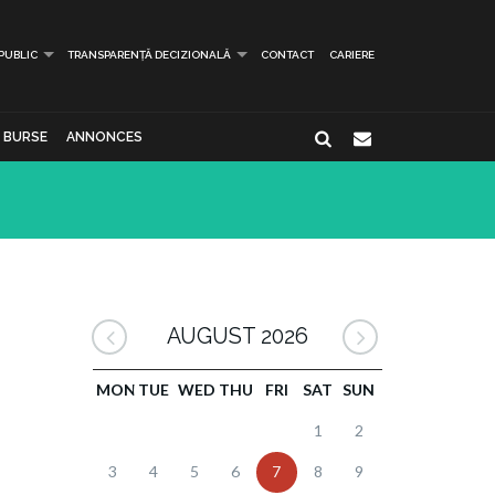
 PUBLIC
TRANSPARENȚĂ DECIZIONALĂ
CONTACT
CARIERE
BURSE
ANNONCES
AUGUST 2026
MON
TUE
WED
THU
FRI
SAT
SUN
1
2
3
4
5
6
7
8
9