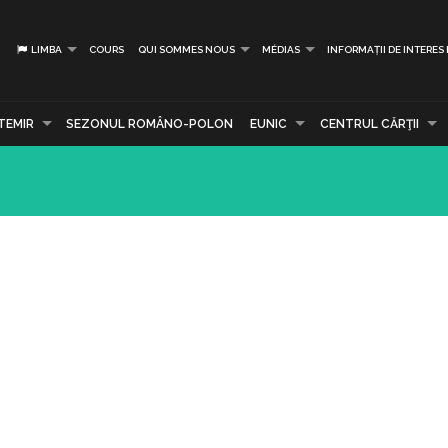
LIMBA
COURS
QUI SOMMES NOUS
MÉDIAS
INFORMAȚII DE INTERES
TEMIR
SEZONUL ROMÂNO-POLON
EUNIC
CENTRUL CĂRŢII