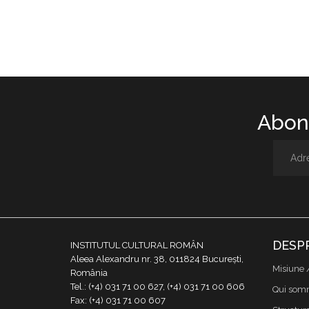
Abone
DESP
INSTITUTUL CULTURAL ROMÂN
Aleea Alexandru nr. 38, 011824 București,
Misiune 
România
Tel.: (+4) 031 71 00 627, (+4) 031 71 00 606
Qui som
Fax: (+4) 031 71 00 607