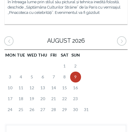
în întreaga lume prin stilul său pictural și tehnica inedită folosită,
deschide „Săptămâna Culturilor Străine” de la Paris cu vernisajul
„Pinacoteca cu celebrități”. Evenimentul va fi găzduit
AUGUST 2026
MON
TUE
WED
THU
FRI
SAT
SUN
1
2
3
4
5
6
7
8
9
10
11
12
13
14
15
16
17
18
19
20
21
22
23
24
25
26
27
28
29
30
31