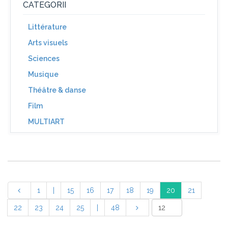
CATEGORII
Littérature
Arts visuels
Sciences
Musique
Théâtre & danse
Film
MULTIART
1
|
15
16
17
18
19
20
21
22
23
24
25
|
48