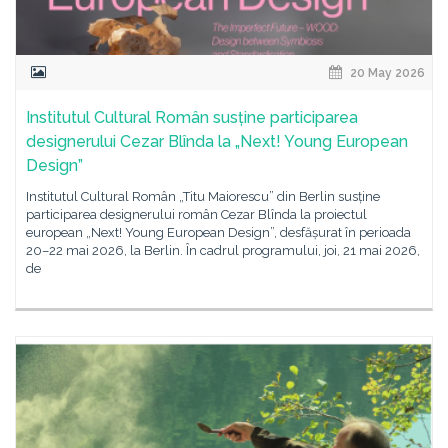
20 May 2026
Institutul Cultural Român susține participarea
designerului Cezar Blînda la „Next! Young European
Design”
Institutul Cultural Român „Titu Maiorescu” din Berlin susține
participarea designerului român Cezar Blînda la proiectul
european „Next! Young European Design”, desfășurat în perioada
20–22 mai 2026, la Berlin. În cadrul programului, joi, 21 mai 2026,
de