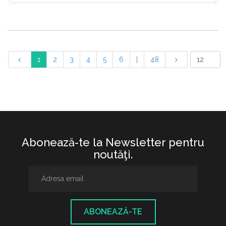
1
2
3
4
5
6
|
48
Abonează-te la Newsletter pentru
noutăţi.
ABONEAZĂ-TE