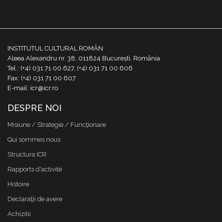
INSTITUTUL CULTURAL ROMÂN
Aleea Alexandru nr. 38, 011824 București, România
Tel.: (+4) 031 71 00 627, (+4) 031 71 00 606
Fax: (+4) 031 71 00 607
E-mail: icr@icr.ro
DESPRE NOI
Misiune / Strategie / Funcţionare
Qui sommes nous
Structura ICR
Rapports d'activité
Histoire
Declaraţii de avere
Achizitii