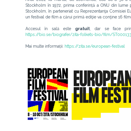
Stockholm în 1972, prima conferință a ONU din lume pr
Stockholm, în parteneriat cu Reprezentanţa Comisiei E
un festival de film a cărui primă ediţie va conţine 16 f
Accesul în sală este
gratuit
, dar se face prin
https://bio.se/biografer/zita-folkets-bio/film/ST000
Mai multe informații:
https://zita.se/european-festival