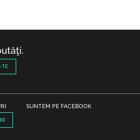
utăţi.
-TE
RI
SUNTEM PE FACEBOOK
ER