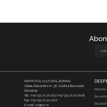
Abone
DESP
INSTITUTUL CULTURAL ROMÂN
Aleea Alexandru nr. 38, 011824 București,
Misiune 
România
Tel.: (+4) 031 71 00 627, (+4) 031 71 00 606
Qui som
Fax: (+4) 031 71 00 607
Structur
E-mail: icr@icr.ro