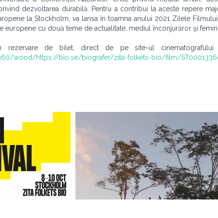
ivind dezvoltarea durabilă. Pentru a contribui la aceste repere ma
uropene la Stockholm, va lansa în toamna anului 2021 Zilele Filmulu
ilme europene cu două teme de actualitate: mediul înconjurăror şi femin
 rezervare de bilet, direct de pe site-ul cinematografului Z
13360/wood/https://bio.se/biografer/zita-folkets-bio/film/ST00013