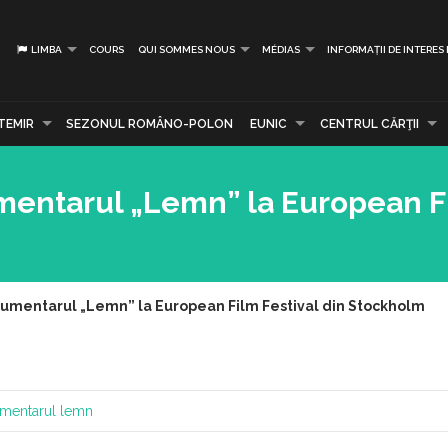
LIMBA
COURS
QUI SOMMES NOUS
MÉDIAS
INFORMAȚII DE INTERES
TEMIR
SEZONUL ROMÂNO-POLON
EUNIC
CENTRUL CĂRŢII
entarul „Lemn” la European F
mentarul „Lemn” la European Film Festival din Stockholm
mentarul lemn