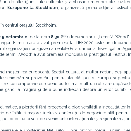
turi de alte 15 institute culturale şi ambasade membre ale cluster
iei Europene la Stockholm
, organizează prima ediţie a festivalu
at în centrul orașului Stockholm.
e
9 octombrie
, de la ora
18:30
(SE) documentarul „Lemn”/ "Wood",
zinger. Filmul care a avut premiera la TIFF2020 este un documen
torul organizației non-guvernamentale Environmental Investigation Agen
e de lemn. „Wood” a avut premiera mondială la prestigiosul Festival In
ind moștenirea europeană. Spațiul cultural al multor națiuni, deşi apare
lte schimbări și provocări: pentru planetă, pentru Europa și pentru
 noastre contemporane europene au tot mai mult un rol care depășește
 gândi, a imagina şi de a pune îndrebări despre un viitor durabil, di
matice, a pierderii fără precedent a biodiversității, a inegalităților în
 de întâlniri majore, inclusiv conferințe de negociere atât pentru 
e, pe fondul unei serii de evenimente internaționale și regionale majore
ersare a Conferinței Națiunilor Unite privind mediul uman, desf