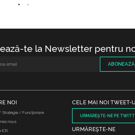
ază-te la Newsletter pentru no
ABONEAZĂ
RE NOI
CELE MAI NOI TWEET-U
/ Strategie / Funcţionare
URMĂREŞTE-NE PE TWITT
mes nous
URMĂREŞTE-NE
a ICR