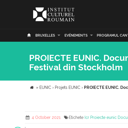
BRUXELLES
EVÉNEMENTS
PROGRAMUL CAN
PROIECTE EUNIC. Docum
Festival din Stockholm
»
EUNIC
›
Projets EUNIC
›
PROIECTE EUNIC. Docu
4 October 2021
Etichete
Icr
Proiecte eunic
Docu