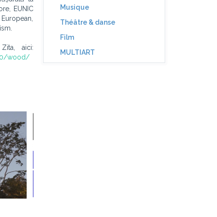
Musique
jore, EUNIC
i European,
Théâtre & danse
ism.
Film
ita, aici:
MULTIART
360/wood/