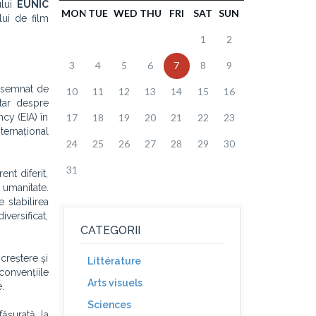
ului
EUNIC
MON
TUE
WED
THU
FRI
SAT
SUN
lui de film
1
2
3
4
5
6
7
8
9
 semnat de
10
11
12
13
14
15
16
tar despre
cy (EIA) în
17
18
19
20
21
22
23
ternațional
24
25
26
27
28
29
30
31
nt diferit,
 umanitate.
 stabilirea
versificat,
CATEGORII
 creștere și
Littérature
convențiile
Arts visuels
.
Sciences
ășurată la