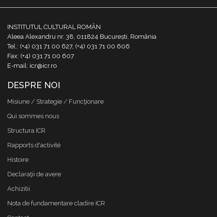
INSTITUTUL CULTURAL ROMÂN
Aleea Alexandru nr. 38, 011824 București, România
Tel.: (+4) 031 71 00 627, (+4) 031 71 00 606
Fax: (+4) 031 71 00 607
E-mail: icr@icr.ro
DESPRE NOI
Misiune / Strategie / Funcţionare
Qui sommes nous
Structura ICR
Rapports d'activité
Histoire
Declaraţii de avere
Achizitii
Nota de fundamentare cladire ICR