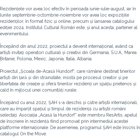
Rezidențele vor avea loc efectiv în perioada iunie-iulie-august, iar în
lunile septembrie-octombrie-noiembrie vor avea loc expozițiile
rezidenților, în format fizic și online, precum și lansarea catalogului
ediției 2024. Institutul Cultural Român este, și anul acesta, partener al
evenimentului.
Începând din anul 2022, proiectul a devenit internațional, având ca
artiști invitați operatori culturali și creativi din Germania, S.U.A., Marea
Britanie, Polonia, Mexic, Japonia, Italia, Albania.
Proiectul „Școala de-Acasă Hundorfˮ, care rămâne destinat tinerilor
artiști din țară și din străinătate, insistă pe procesul creator și pe
libertatea de creație și oferă tinerilor rezidenți un spațiu prietenos și
cald în mijlocul unei comunități rurale.
Începând cu anul 2022, ȘAH s-a deschis și către artiștii internaționali,
care au împarțit spațiul și timpul de rezidență cu artiștii români
selectați. Asociația „Acasă la Hundorf” este membru ResArtis, apelul
de înscriere în rezidență fiind promovat prin intermediul acestei
platforme internaționale. De asemenea, programul ȘAH este înscris în
catalogul On the Move.