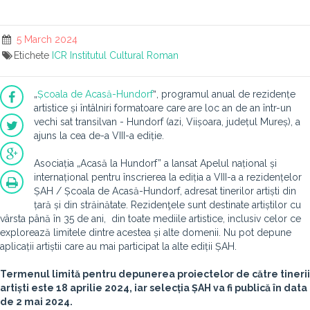
5 March 2024
Etichete
ICR
Institutul Cultural Roman
„
Școala de Acasă-Hundorf
ˮ, programul anual de rezidențe
artistice și întâlniri formatoare care are loc an de an într-un
vechi sat transilvan - Hundorf (azi, Viișoara, județul Mureș), a
ajuns la cea de-a VIII-a ediție.
Asociația „Acasă la Hundorf” a lansat Apelul național și
internațional pentru înscrierea la ediția a VIII-a a rezidențelor
ȘAH / Școala de Acasă-Hundorf, adresat tinerilor artiști din
țară și din străinătate. Rezidenţele sunt destinate artiștilor cu
vârsta până în 35 de ani, din toate mediile artistice, inclusiv celor ce
explorează limitele dintre acestea și alte domenii. Nu pot depune
aplicații artiștii care au mai participat la alte ediții ȘAH.
Termenul limită pentru depunerea proiectelor de către tinerii
artiști este 18 aprilie 2024, iar selecția ȘAH va fi publică în data
de 2 mai 2024.