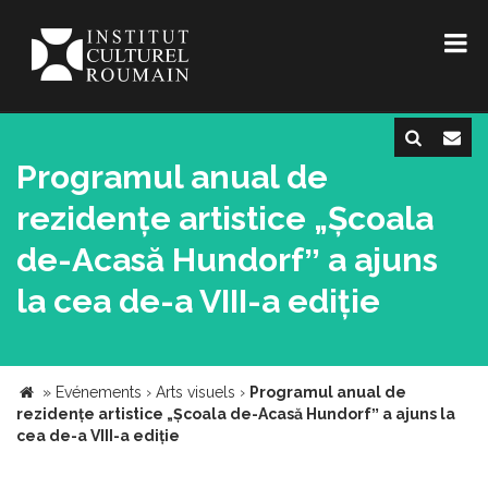
Programul anual de
rezidențe artistice „Școala
de-Acasă Hundorfˮ a ajuns
la cea de-a VIII-a ediție
»
Evénements
›
Arts visuels
›
Programul anual de
rezidențe artistice „Școala de-Acasă Hundorfˮ a ajuns la
cea de-a VIII-a ediție