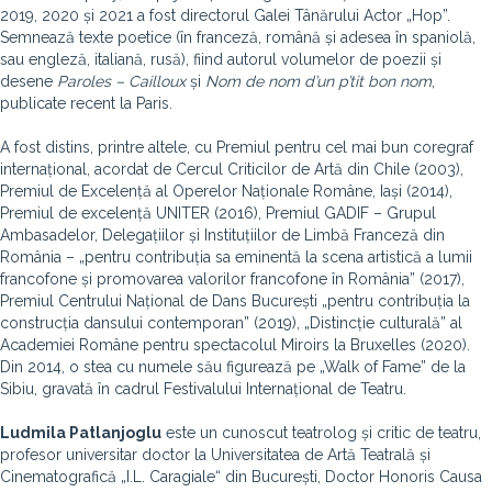
2019, 2020 și 2021 a fost directorul Galei Tânărului Actor „Hop”.
Semnează texte poetice (în franceză, română și adesea în spaniolă,
sau engleză, italiană, rusă), fiind autorul volumelor de poezii și
desene
Paroles – Cailloux
și
Nom de nom d’un p’tit bon nom
,
publicate recent la Paris.
A fost distins, printre altele, cu Premiul pentru cel mai bun coregraf
internațional, acordat de Cercul Criticilor de Artă din Chile (2003),
Premiul de Excelență al Operelor Naționale Române, Iași (2014),
Premiul de excelență UNITER (2016), Premiul GADIF – Grupul
Ambasadelor, Delegațiilor și Instituțiilor de Limbă Franceză din
România – „pentru contribuția sa eminentă la scena artistică a lumii
francofone și promovarea valorilor francofone în România” (2017),
Premiul Centrului Național de Dans București „pentru contribuția la
construcția dansului contemporan” (2019), „Distincție culturală” al
Academiei Române pentru spectacolul Miroirs la Bruxelles (2020).
Din 2014, o stea cu numele său figurează pe „Walk of Fame” de la
Sibiu, gravată în cadrul Festivalului Internațional de Teatru.
Ludmila Patlanjogl
u
este un cunoscut teatrolog și critic de teatru,
profesor universitar doctor la Universitatea de Artă Teatrală și
Cinematografică „I.L. Caragiale“ din București, Doctor Honoris Causa