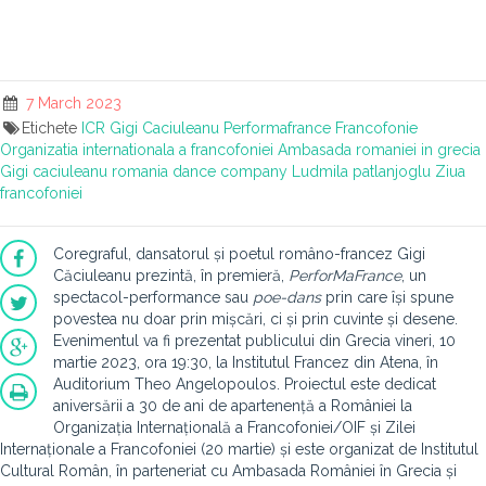
7 March 2023
Etichete
ICR
Gigi Caciuleanu
Performafrance
Francofonie
Organizatia internationala a francofoniei
Ambasada romaniei in grecia
Gigi caciuleanu romania dance company
Ludmila patlanjoglu
Ziua
francofoniei
Coregraful, dansatorul și poetul româno-francez Gigi
Căciuleanu prezintă, în premieră,
PerforMaFrance
, un
spectacol-performance sau
poe-dans
prin care își spune
povestea nu doar prin mișcări, ci și prin cuvinte și desene.
Evenimentul va fi prezentat publicului din Grecia vineri, 10
martie 2023, ora 19:30, la Institutul Francez din Atena, în
Auditorium Theo Angelopoulos. Proiectul este dedicat
aniversării a 30 de ani de apartenență a României la
Organizația Internațională a Francofoniei/OIF și Zilei
Internaționale a Francofoniei (20 martie) și este organizat de Institutul
Cultural Român, în parteneriat cu Ambasada României în Grecia și