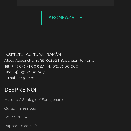
ABONEAZĂ-TE
INSTITUTUL CULTURAL ROMÂN
Aleea Alexandru nr. 38, 011824 București, România
Tel.: (+4) 031 71 00 627, (+4) 031 71 00 606
Fax: (+4) 031 71 00 607
E-mail: icr@icr.ro
DESPRE NOI
Misiune / Strategie / Funcţionare
Qui sommes nous
Structura ICR
Rapports d'activité