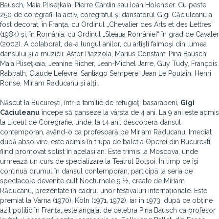
Bausch, Maia Pliseţkaia, Pierre Cardin sau Ioan Holender. Cu peste
250 de coregrafii la activ, coregraful și dansatorul Gigi Căciuleanu a
fost decorat, în Franța, cu Ordinul „Chevalier des Arts et des Lettres”
(1984) și, în România, cu Ordinul „Steaua României“ în grad de Cavaler
(2002). A colaborat, de-a lungul anilor, cu artişti faimoşi din lumea
dansului şi a muzicii: Astor Piazzola, Marius Constant, Pina Bausch,
Maia Pliseţkaia, Jeanine Richer, Jean-Michel Jarre, Guy Tudy, François
Rabbath, Claude Lefevre, Santiago Sempere, Jean Le Poulain, Henri
Ronse, Miriam Răducanu și alții.
Născut la București, într-o familie de refugiaţi basarabeni,
Gigi
Căciuleanu
începe să danseze la vârsta de 4 ani. La 9 ani este admis
la Liceul de Coregrafie, unde, la 14 ani, descoperă dansul
contemporan, având-o ca profesoară pe Miriam Răducanu. Imediat
după absolvire, este admis în trupa de balet a Operei din București,
fiind promovat solist în același an. Este trimis la Moscova, unde
urmează un curs de specializare la Teatrul Bolșoi. În timp ce își
continuă drumul în dansul contemporan, participă la seria de
spectacole devenite cult Nocturnele 9 ½, create de Miriam
Răducanu, prezentate în cadrul unor festivaluri internaționale. Este
premiat la Varna (1970), Köln (1971, 1972), iar în 1973, după ce obține
azil politic în Franța, este angajat de celebra Pina Bausch ca profesor