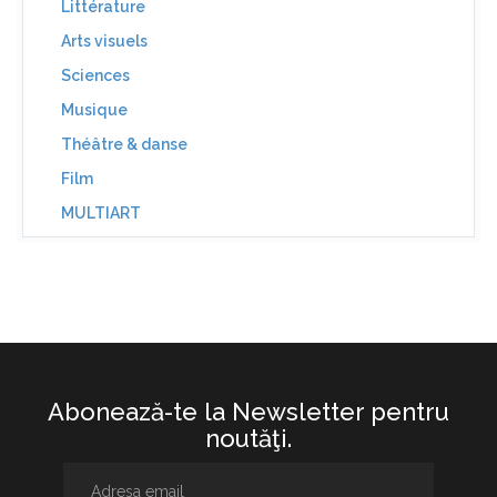
Littérature
Arts visuels
Sciences
Musique
Théâtre & danse
Film
MULTIART
Abonează-te la Newsletter pentru
noutăţi.