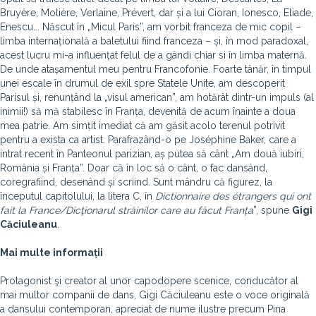
Bruyère, Molière, Verlaine, Prévert, dar și a lui Cioran, Ionesco, Eliade,
Enescu... Născut în „Micul Paris”, am vorbit franceza de mic copil –
limba internațională a baletului fiind franceza – și, în mod paradoxal,
acest lucru mi-a influențat felul de a gândi chiar si în limba maternă.
De unde atașamentul meu pentru Francofonie. Foarte tânăr, în timpul
unei escale în drumul de exil spre Statele Unite, am descoperit
Parisul și, renunțând la „visul american”, am hotărât dintr-un impuls (al
inimii!) să mă stabilesc în Franța, devenită de acum înainte a doua
mea patrie. Am simțit imediat că am găsit acolo terenul potrivit
pentru a exista ca artist. Parafrazând-o pe Joséphine Baker, care a
intrat recent în Panteonul parizian, aș putea să cânt „Am două iubiri,
România și Franța”. Doar că în loc să o cânt, o fac dansând,
coregrafiind, desenând și scriind. Sunt mândru că figurez, la
începutul capitolului, la litera C, în
Dictionnaire des étrangers qui ont
fait la France/Dicţionarul străinilor care au făcut Franța
”, spune
Gigi
Căciuleanu
.
Mai multe informații
Protagonist şi creator al unor capodopere scenice, conducător al
mai multor companii de dans, Gigi Căciuleanu este o voce originală
a dansului contemporan, apreciat de nume ilustre precum Pina