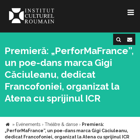
Premieră: „PerforMaFrance”,
un poe-dans marca Gigi
Căciuleanu, dedicat
Francofoniei, organizat la
Atena cu sprijinul ICR
»
Evénements
›
Théâtre & danse
›
Premieră:
„PerforMaFrance”, un poe-dans marca Gigi Căciuleanu,
dedicat Francofoniei, organizat la Atena cu sprijinul ICR