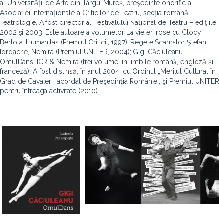
al Universității de Arte din Târgu-Mureș, președinte onorific al
Asociației Internaționale a Criticilor de Teatru, secția română –
Teatrologie. A fost director al Festivalului Naţional de Teatru – ediţiile
2002 și 2003. Este autoare a volumelor La vie en rose cu Clody
Bertola, Humanitas (Premiul Criticii, 1997); Regele Scamator Ştefan
Iordache, Nemira (Premiul UNITER, 2004); Gigi Căciuleanu –
OmulDans, ICR & Nemira (trei volume, în limbile română, engleză și
franceză). A fost distinsă, în anul 2004, cu Ordinul „Meritul Cultural în
Grad de Cavaler“, acordat de Preşedinţia României, şi Premiul UNITER
pentru întreaga activitate (2010).