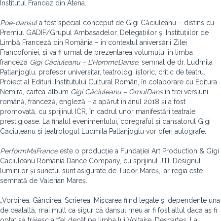
Institutul Francez din Atena.
Poe-dansul
a fost special conceput de Gigi Căciuleanu – distins cu
Premiul GADIF/Grupul Ambasadelor, Delegațiilor și Instituțiilor de
Limbă Franceză din România – în contextul aniversării Zilei
Francofoniei, și va fi urmat de prezentarea volumului în limba
franceză
Gigi Căciuleanu – L’HommeDanse
, semnat de dr. Ludmila
Patlanjoglu, profesor universitar, teatrolog, istoric, critic de teatru.
Proiect al Editurii Institutului Cultural Român, în colaborare cu Editura
Nemira, cartea-album
Gigi Căciuleanu – OmulDans
în trei versiuni –
română, franceză, engleză – a apărut în anul 2018 și a fost
promovată, cu sprijinul ICR, în cadrul unor manifestări teatrale
prestigioase. La finalul evenimentului, coregraful și dansatorul Gigi
Căciuleanu și teatrologul Ludmila Patlanjoglu vor oferi autografe.
PerformMaFrance
este o producție a Fundației Art Production & Gigi
Caciuleanu Romania Dance Company, cu sprijinul JTI. Designul
luminilor și sunetul sunt asigurate de Tudor Mareș, iar regia este
semnată de Valerian Mareș.
„Vorbirea, Gândirea, Scrierea, Mișcarea fiind legate și dependente una
de cealaltă, mai mult ca sigur că dansul meu ar fi fost altul dacă aș fi
optat să trăiesc altfel decât pe limba lui Voltaire, Descartes, La