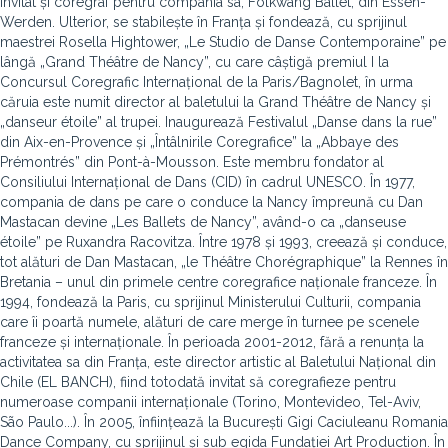
invitat și coregraf pentru compania sa, Folkwang Ballet, din Essen-
Werden. Ulterior, se stabilește în Franța și fondează, cu sprijinul
maestrei Rosella Hightower, „Le Studio de Danse Contemporaine” pe
lângă „Grand Théâtre de Nancy”, cu care câștigă premiul I la
Concursul Coregrafic Internațional de la Paris/Bagnolet, în urma
căruia este numit director al baletului la Grand Théâtre de Nancy și
„danseur étoile” al trupei. Inaugurează Festivalul „Danse dans la rue”
din Aix-en-Provence și „Întâlnirile Coregrafice” la „Abbaye des
Prémontrés” din Pont-à-Mousson. Este membru fondator al
Consiliului Internațional de Dans (CID) în cadrul UNESCO. În 1977,
compania de dans pe care o conduce la Nancy împreună cu Dan
Mastacan devine „Les Ballets de Nancy”, având-o ca „danseuse
étoile” pe Ruxandra Racovitza. Între 1978 și 1993, creează și conduce,
tot alături de Dan Mastacan, „le Théâtre Chorégraphique” la Rennes în
Bretania – unul din primele centre coregrafice naționale franceze. În
1994, fondează la Paris, cu sprijinul Ministerului Culturii, compania
care îi poartă numele, alături de care merge în turnee pe scenele
franceze și internaționale. În perioada 2001-2012, fără a renunța la
activitatea sa din Franța, este director artistic al Baletului Național din
Chile (EL BANCH), fiind totodată invitat să coregrafieze pentru
numeroase companii internaționale (Torino, Montevideo, Tel-Aviv,
São Paulo...). În 2005, înființează la București Gigi Caciuleanu Romania
Dance Company, cu sprijinul și sub egida Fundației Art Production. În