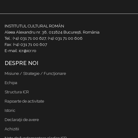
INSTITUTUL CULTURAL ROMÂN
Aleea Alexandru nr. 38, 011824 București, România
Tel.: (+4) 031 71 00 627, (+4) 031 71 00 606
Fax: (+4) 031 71 00 607
E-mail: icr@icr.ro
DESPRE NOI
Misiune / Strategie / Funcţionare
Echipa
Structura ICR
Rapoarte de activitate
Istoric
Declaraţii de avere
Achizitii