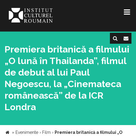
Premiera britanică a filmului
„O lună în Thailanda”, filmul
de debut al lui Paul
Negoescu, la „Cinemateca
românească” de la ICR
Londra
»
Evenimente
›
Film
›
Premiera britanică a filmului „O