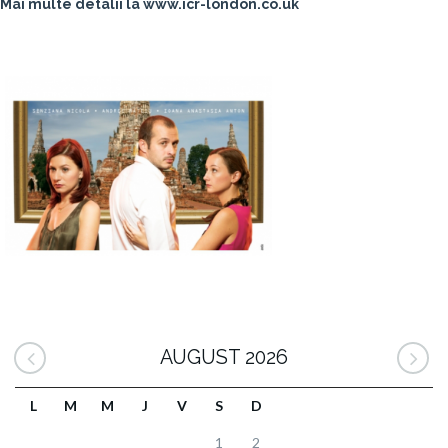
Mai multe detalii la www.icr-london.co.uk
AUGUST 2026
L
M
M
J
V
S
D
1
2