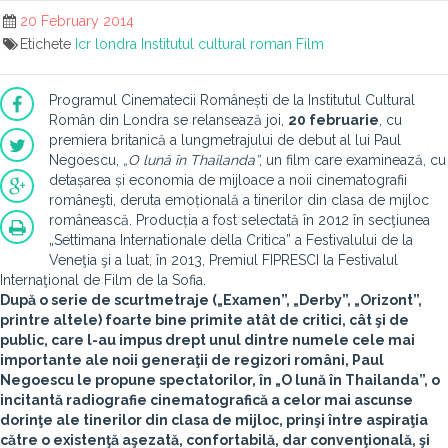
20 February 2014
Etichete
Icr londra
Institutul cultural roman
Film
Programul Cinematecii Românești de la Institutul Cultural
Român din Londra se relansează joi,
20 februarie
, cu
premiera britanică a lungmetrajului de debut al lui Paul
Negoescu,
„O lună în Thailanda”
, un film care examinează, cu
detașarea și economia de mijloace a noii cinematografii
româneşti, deruta emoțională a tinerilor din clasa de mijloc
românească. Producția a fost selectată în 2012 în secţiunea
„Settimana Internationale della Critica” a Festivalului de la
Veneţia şi a luat, în 2013, Premiul FIPRESCI la Festivalul
Internaţional de Film de la Sofia.
După o serie de scurtmetraje („Examen”, „Derby”, „Orizont”,
printre altele) foarte bine primite atât de critici, cât şi de
public, care l-au impus drept unul dintre numele cele mai
importante ale noii generaţii de regizori români, Paul
Negoescu le propune spectatorilor, în „O lună în Thailanda”, o
incitantă radiografie cinematografică a celor mai ascunse
dorinţe ale tinerilor din clasa de mijloc, prinşi între aspiraţia
către o existenţă aşezată, confortabilă, dar convenţională, şi