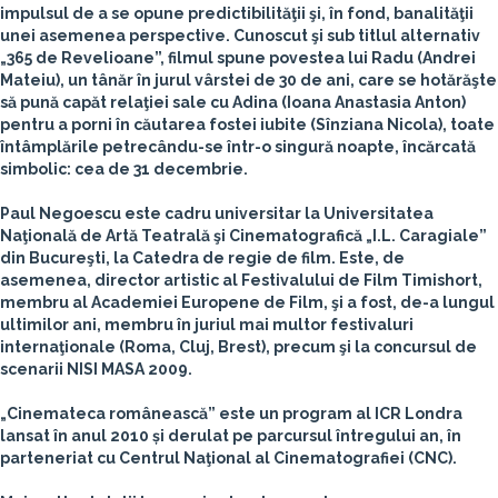
impulsul de a se opune predictibilităţii şi, în fond, banalităţii
unei asemenea perspective. Cunoscut şi sub titlul alternativ
„365 de Revelioane”, filmul spune povestea lui Radu (Andrei
Mateiu), un tânăr în jurul vârstei de 30 de ani, care se hotărăşte
să pună capăt relaţiei sale cu Adina (Ioana Anastasia Anton)
pentru a porni în căutarea fostei iubite (Sînziana Nicola), toate
întâmplările petrecându-se într-o singură noapte, încărcată
simbolic: cea de 31 decembrie.
Paul Negoescu
este cadru universitar la Universitatea
Naţională de Artă Teatrală şi Cinematografică „I.L. Caragiale”
din Bucureşti, la Catedra de regie de film. Este, de
asemenea, director artistic al Festivalului de Film Timishort,
membru al Academiei Europene de Film, şi a fost, de-a lungul
ultimilor ani, membru în juriul mai multor festivaluri
internaţionale (Roma, Cluj, Brest), precum şi la concursul de
scenarii NISI MASA 2009.
„Cinemateca românească” este un program al ICR Londra
lansat în anul 2010 și derulat pe parcursul întregului an, în
parteneriat cu Centrul Naţional al Cinematografiei (CNC).