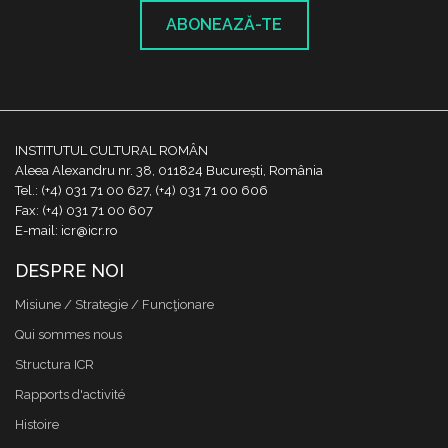
ABONEAZĂ-TE
INSTITUTUL CULTURAL ROMÂN
Aleea Alexandru nr. 38, 011824 București, România
Tel.: (+4) 031 71 00 627, (+4) 031 71 00 606
Fax: (+4) 031 71 00 607
E-mail: icr@icr.ro
DESPRE NOI
Misiune / Strategie / Funcţionare
Qui sommes nous
Structura ICR
Rapports d'activité
Histoire