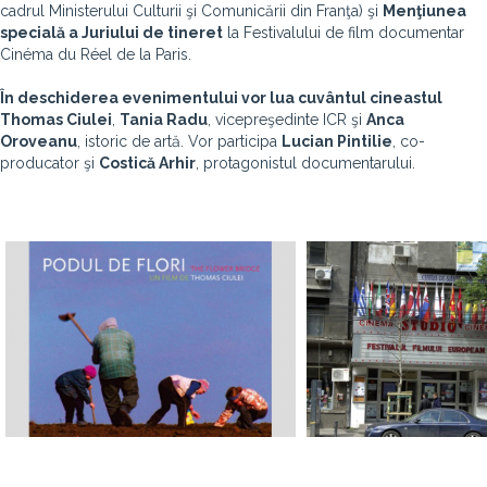
cadrul Ministerului Culturii şi Comunicării din Franţa) şi
Menţiunea
specială a Juriului de tineret
la Festivalului de film documentar
Cinéma du Réel de la Paris.
În deschiderea evenimentului vor lua cuvântul cineastul
Thomas Ciulei
,
Tania Radu
, vicepreşedinte ICR şi
Anca
Oroveanu
, istoric de artă. Vor participa
Lucian Pintilie
, co-
producator şi
Costică Arhir
, protagonistul documentarului.