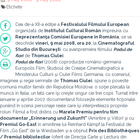
Etichete
Cea de-a XII-a ediţie a
Festivalului Filmului European
,
organizată de
Institutul Cultural Român
împreună cu
Reprezentanţa Comisiei Europene în România
, se va
deschide
vineri, 9 mai 2008, ora 20
, la
Cinematograful
Studio din Bucureşti
, cu avanpremiera filmului
Podul de
flori
de
Thomas Ciulei
.
Podul de flori
(2008) coproducţie româno-germană
Europolis Film, Studioul de Creaţie Cinematografică a
Ministerului Culturii şi Ciulei Films Germania, cu scenariul,
imaginea şi regia semnate de
Thomas Ciulei
, spune o poveste
comună multor familii din Republica Moldova: o soţie plecată la
muncă în Italia, un tată care îşi creşte singur cei trei copii. Turnat între
ianuarie şi aprilie 2007, documentarul foloseşte elemente ficţionale,
punând în scenă personaje reale care îşi interpretează propriile
roluri. Filmul a fost distins cu
Marele Premiu pentru film
documentar „Erinnerung und Zukunft"
(Amintire şi Viitor) şi cu
Premiul Go-East
in amintirea lui Reinhard Kämpf la Festivalul de
Film „Go East" de la Wiesbaden şi a obţinut
Prix des Bibliothèques
/ Premiul bibliotecilor
(oferit de Direcţia Carte şi Lectură din