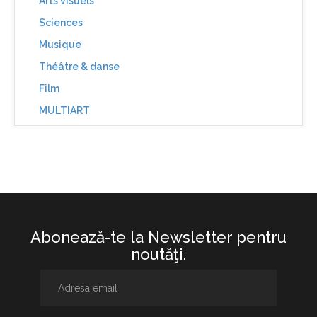
Arts visuels
Sciences
Musique
Théâtre & danse
Film
MULTIART
Abonează-te la Newsletter pentru
noutăţi.