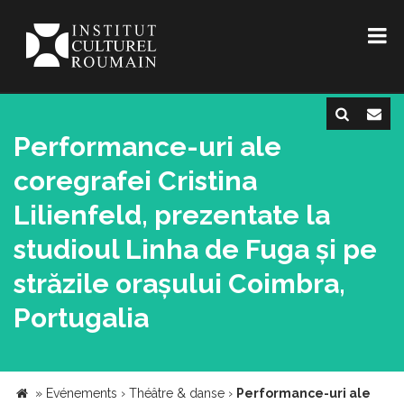
Performance-uri ale
coregrafei Cristina
Lilienfeld, prezentate la
studioul Linha de Fuga și pe
străzile orașului Coimbra,
Portugalia
»
Evénements
›
Théâtre & danse
›
Performance-uri ale