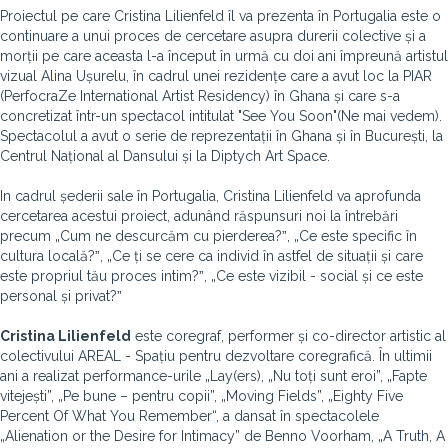
Proiectul pe care Cristina Lilienfeld îl va prezenta în Portugalia este o
continuare a unui proces de cercetare asupra durerii colective și a
morții pe care aceasta l-a început în urmă cu doi ani împreună artistul
vizual Alina Ușurelu, în cadrul unei rezidențe care a avut loc la PIAR
(PerfocraZe International Artist Residency) în Ghana și care s-a
concretizat într-un spectacol intitulat "See You Soon"(Ne mai vedem).
Spectacolul a avut o serie de reprezentații în Ghana și în București, la
Centrul Național al Dansului și la Diptych Art Space.
In cadrul șederii sale în Portugalia, Cristina Lilienfeld va aprofunda
cercetarea acestui proiect, adunând răspunsuri noi la întrebări
precum „Cum ne descurcăm cu pierderea?ˮ, „Ce este specific în
cultura locală?ˮ, „Ce ți se cere ca individ în astfel de situații și care
este propriul tău proces intim?ˮ, „Ce este vizibil - social și ce este
personal și privat?ˮ
Cristina Lilienfeld
este coregraf, performer și co-director artistic al
colectivului AREAL - Spațiu pentru dezvoltare coregrafică. În ultimii
ani a realizat performance-urile „Lay(ers), „Nu toți sunt eroi”, „Fapte
vitejești”, „Pe bune – pentru copii”, „Moving Fields”, „Eighty Five
Percent Of What You Remember“, a dansat în spectacolele
„Alienation or the Desire for Intimacy” de Benno Voorham, „A Truth, A