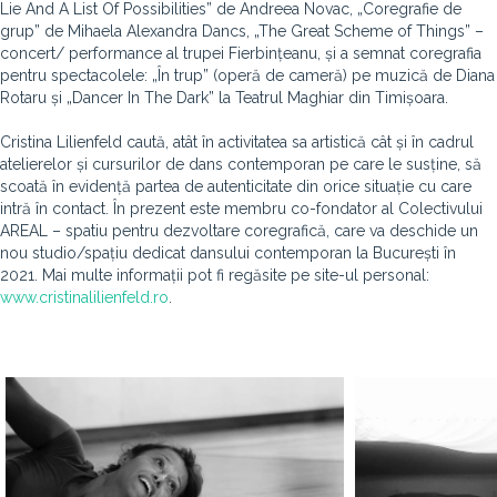
Lie And A List Of Possibilities” de Andreea Novac, „Coregrafie de
grup” de Mihaela Alexandra Dancs, „The Great Scheme of Things” –
concert/ performance al trupei Fierbințeanu, și a semnat coregrafia
pentru spectacolele: „În trup” (operă de cameră) pe muzică de Diana
Rotaru și „Dancer In The Dark” la Teatrul Maghiar din Timișoara.
Cristina Lilienfeld caută, atât în activitatea sa artistică cât și în cadrul
atelierelor și cursurilor de dans contemporan pe care le susține, să
scoată în evidență partea de autenticitate din orice situație cu care
intră în contact. În prezent este membru co-fondator al Colectivului
AREAL – spatiu pentru dezvoltare coregrafică, care va deschide un
nou studio/spațiu dedicat dansului contemporan la București în
2021. Mai multe informații pot fi regăsite pe site-ul personal:
www.cristinalilienfeld.ro
.