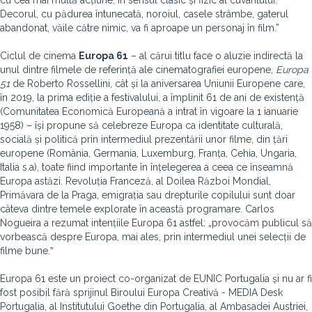
cu cea mai multă acțiune, în sensul clasic și fizic al cuvântului.
Decorul, cu pădurea întunecată, noroiul, casele strâmbe, gaterul
abandonat, văile către nimic, va fi aproape un personaj în film.”
Ciclul de cinema
Europa 61
– al cărui titlu face o aluzie indirectă la
unul dintre filmele de referință ale cinematografiei europene,
Europa
51
de Roberto Rossellini, cât și la aniversarea Uniunii Europene care,
în 2019, la prima ediție a festivalului, a împlinit 61 de ani de existență
(Comunitatea Economică Europeană a intrat în vigoare la 1 ianuarie
1958) – își propune să celebreze Europa ca identitate culturală,
socială și politică prin intermediul prezentării unor filme, din țări
europene (România, Germania, Luxemburg, Franța, Cehia, Ungaria,
Italia s.a), toate fiind importante în înțelegerea a ceea ce înseamnă
Europa astăzi. Revoluția Franceză, al Doilea Război Mondial,
Primăvara de la Praga, emigrația sau drepturile copilului sunt doar
câteva dintre temele explorate în această programare. Carlos
Nogueira a rezumat intențiile Europa 61 astfel: „provocăm publicul să
vorbească despre Europa, mai ales, prin intermediul unei selecții de
filme bune.ˮ
Europa 61 este un proiect co-organizat de EUNIC Portugalia și nu ar fi
fost posibil fără sprijinul Biroului Europa Creativă - MEDIA Desk
Portugalia, al Institutului Goethe din Portugalia, al Ambasadei Austriei,