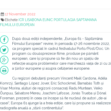
17 November 2022
Etichete
ICR
LISABONA EUNIC
PORTULAGIA
SAPTAMANA
FILMULUI EUROPEAN
După două ediții independente, „Europa 61 - Săptămâna
Filmului Europeanˮ revine, în perioada 17-26 noiembrie 2022,
ca program special în cadrul festivalului Porto/Post/Doc. Un
program cu douăsprezece filme, produse pe pământ
european, care își propune să fie din nou un spațiu de
reflecție asupra problemelor care marchează viața de zi cu zi
a țărilor europene și asupra cetățeniei europene.
Cu regizori debutanți precum Vincent Maël Cardona, Adéla
Komrzý, Santiago López Jover, Eric Schockmel, Barnabás Toth și
Visar Morina, alături de regizorii consacrați Radu Muntean, Veiko
Õunpuu, Salvatore Mereu, Joachim Lafosse, Jonás Trueba și Dónal
Foreman, prezenți în ceea ce începe să fie nucleul de autori „de-ai
casei”, Europa 61 ajunge la a treia ediție, care își propune să realizeze
radiografia anuală a „stării continentului”.