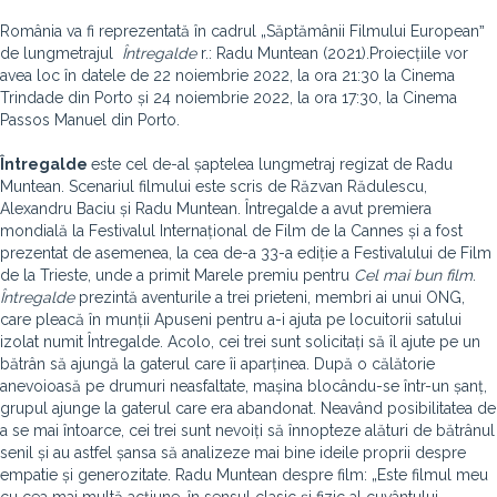
România va fi reprezentată în cadrul „Săptămânii Filmului Europeanˮ
de lungmetrajul
Întregalde
r.: Radu Muntean (2021).Proiecțiile vor
avea loc în datele de 22 noiembrie 2022, la ora 21:30 la Cinema
Trindade din Porto și 24 noiembrie 2022, la ora 17:30, la Cinema
Passos Manuel din Porto.
Întregalde
este cel de-al șaptelea lungmetraj regizat de Radu
Muntean. Scenariul filmului este scris de Răzvan Rădulescu,
Alexandru Baciu și Radu Muntean. Întregalde a avut premiera
mondială la Festivalul Internațional de Film de la Cannes și a fost
prezentat de asemenea, la cea de-a 33-a ediție a Festivalului de Film
de la Trieste, unde a primit Marele premiu pentru
Cel mai bun film
.
Întregalde
prezintă aventurile a trei prieteni, membri ai unui ONG,
care pleacă în munții Apuseni pentru a-i ajuta pe locuitorii satului
izolat numit Întregalde. Acolo, cei trei sunt solicitați să îl ajute pe un
bătrân să ajungă la gaterul care îi aparținea. După o călătorie
anevoioasă pe drumuri neasfaltate, mașina blocându-se într-un șanț,
grupul ajunge la gaterul care era abandonat. Neavând posibilitatea de
a se mai întoarce, cei trei sunt nevoiți să înnopteze alături de bătrânul
senil și au astfel șansa să analizeze mai bine ideile proprii despre
empatie și generozitate. Radu Muntean despre film: „Este filmul meu