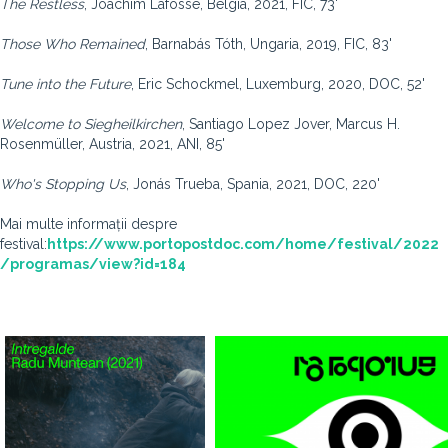
The Restless
, Joachim Lafosse, Belgia, 2021, FIC, 73'
Those Who Remained
, Barnabás Tóth, Ungaria, 2019, FIC, 83'
Tune into the Future
, Eric Schockmel, Luxemburg, 2020, DOC, 52'
Welcome to Siegheilkirchen
, Santiago Lopez Jover, Marcus H.
Rosenmüller, Austria, 2021, ANI, 85'
Who's Stopping Us
, Jonás Trueba, Spania, 2021, DOC, 220'
Mai multe informații despre
festival:
https://www.portopostdoc.com/home/festival/2022
/programas/view?id=184