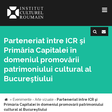
Parteneriat între ICR şi
Primăria Capitalei în
domeniul promovării
patrimoniului cultural al
Bucureştiului
»
Evenimente
›
Arte vizuale
›
Parteneriat între ICR şi
Primăria Capitalei în domeniul promovării patrimoniului
cultural al Bucureştiului