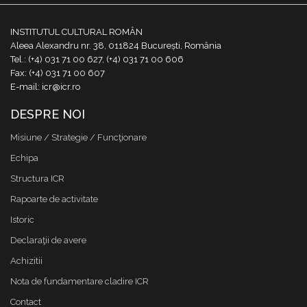
INSTITUTUL CULTURAL ROMÂN
Aleea Alexandru nr. 38, 011824 București, România
Tel.: (+4) 031 71 00 627, (+4) 031 71 00 606
Fax: (+4) 031 71 00 607
E-mail: icr@icr.ro
DESPRE NOI
Misiune / Strategie / Funcţionare
Echipa
Structura ICR
Rapoarte de activitate
Istoric
Declaraţii de avere
Achizitii
Nota de fundamentare cladire ICR
Contact