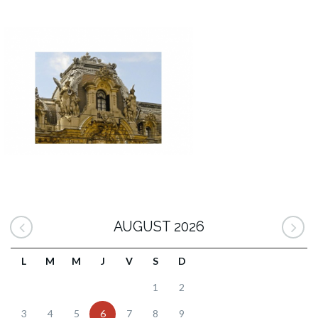
AUGUST 2026
L
M
M
J
V
S
D
1
2
3
4
5
6
7
8
9