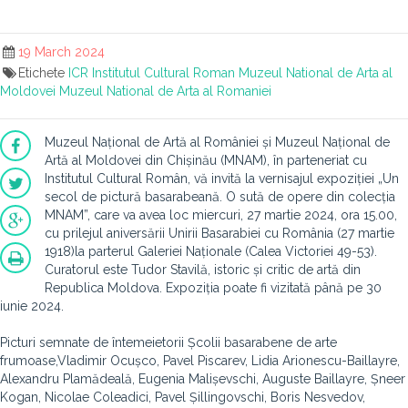
19 March 2024
Etichete
ICR
Institutul Cultural Roman
Muzeul National de Arta al
Moldovei
Muzeul National de Arta al Romaniei
Muzeul Național de Artă al României și Muzeul Național de
Artă al Moldovei din Chișinău (MNAM), în parteneriat cu
Institutul Cultural Român, vă invită la vernisajul expoziției „Un
secol de pictură basarabeană. O sută de opere din colecția
MNAM”, care va avea loc miercuri, 27 martie 2024, ora 15.00,
cu prilejul aniversării Unirii Basarabiei cu România (27 martie
1918)la parterul Galeriei Naționale (Calea Victoriei 49-53).
Curatorul este Tudor Stavilă, istoric și critic de artă din
Republica Moldova. Expoziția poate fi vizitată până pe 30
iunie 2024.
Picturi semnate de întemeietorii Școlii basarabene de arte
frumoase,Vladimir Ocușco, Pavel Piscarev, Lidia Arionescu-Baillayre,
Alexandru Plamădeală, Eugenia Malișevschi, Auguste Baillayre, Șneer
Kogan, Nicolae Coleadici, Pavel Șillingovschi, Boris Nesvedov,