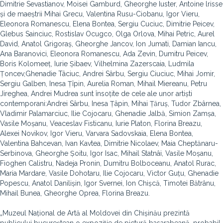
Dimitrie Sevastianov, Moisei Gamburd, Gheorghe Iuster, Antoine lrisse
și de maeștrii Mihai Grecu, Valentina Rusu-Ciobanu, Igor Vieru,
Eleonora Romanescu, Elena Bontea, Sergiu Cuciuc, Dimitrie Peicev,
Glebus Sainciuc, Rostislav Ocugco, Olga Orlova, Mihai Petric, Aurel
David, Anatol Grigoraș, Gheorghe Jancov, Ion Jumati, Damian Iancu,
Ana Baranovici, Eleonora Romanescu, Ada Zevin, Dumitru Peicev,
Boris Kolomeeț, Iurie Șibaev, Vilhelmina Zazerscaia, Ludmila
Țoncev,Ghenadie Tâciuc, Andrei Sârbu, Sergiu Ciuciuc, Mihai Jomir,
Sergiu Galben, Inesa Țîpin, Aurelia Roman, Mihail Miereanu, Petru
Jireghea, Andrei Mudrea sunt însoțite de cele ale unor artiști
contemporani:Andrei Sârbu, Inesa Țâpin, Mihai Țăruș, Tudor Zbârnea,
Vladimir Palamarciuc, Ilie Cojocaru, Ghenadie Jalbă, Simion Zamșa,
Vasile Moșanu, Veaceslav Fisticanu, Iurie Platon, Florina Breazu,
Alexei Novikov, Igor Vieru, Varvara Sadovskaia, Elena Bontea,
Valentina Bahcevan, Ivan Kavtea, Dimitrie Nicolaev, Maia Cheptănaru-
Serbinova, Gheorghe Șoitu, Igor Isac, Mihail Statnâi, Vasile Moșanu,
Fioghen Calistru, Nadeja Pronin, Dumitru Bolboceanu, Anatol Rurac,
Maria Mardare, Vasile Dohotaru, Ilie Cojocaru, Victor Guțu, Ghenadie
Popescu, Anatol Danilișin, Igor Svernei, Ion Chișcă, Timotei Bătrânu,
Mihail Bunea, Gheorghe Oprea, Florina Breazu.
„Muzeul Național de Artă al Moldovei din Chișinău prezintă