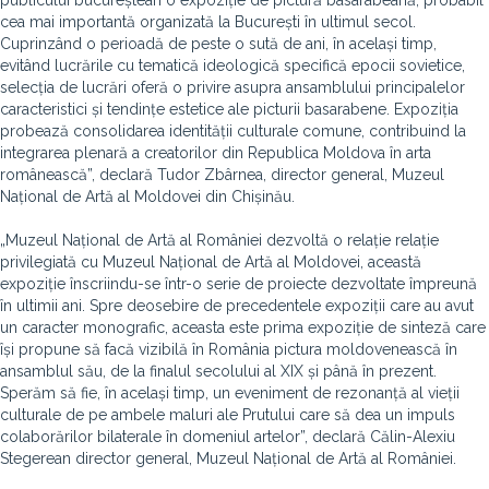
publicului bucureștean o expoziție de pictură basarabeană, probabil
cea mai importantă organizată la București în ultimul secol.
Cuprinzând o perioadă de peste o sută de ani, în același timp,
evitând lucrările cu tematică ideologică specifică epocii sovietice,
selecția de lucrări oferă o privire asupra ansamblului principalelor
caracteristici și tendințe estetice ale picturii basarabene. Expoziția
probează consolidarea identității culturale comune, contribuind la
integrarea plenară a creatorilor din Republica Moldova în arta
românească”, declară Tudor Zbârnea, director general, Muzeul
Național de Artă al Moldovei din Chișinău.
„Muzeul Național de Artă al României dezvoltă o relație relație
privilegiată cu Muzeul Național de Artă al Moldovei, această
expoziție înscriindu-se într-o serie de proiecte dezvoltate împreună
în ultimii ani. Spre deosebire de precedentele expoziții care au avut
un caracter monografic, aceasta este prima expoziție de sinteză care
își propune să facă vizibilă în România pictura moldovenească în
ansamblul său, de la finalul secolului al XIX și până în prezent.
Sperăm să fie, în același timp, un eveniment de rezonanță al vieții
culturale de pe ambele maluri ale Prutului care să dea un impuls
colaborărilor bilaterale în domeniul artelor”, declară Călin-Alexiu
Stegerean director general, Muzeul Național de Artă al României.