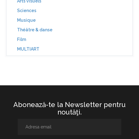
Arts visuels
Sciences
Musique
Théâtre & danse
Film
MULTIART
Abonează-te la Newsletter pentru
noutăţi.