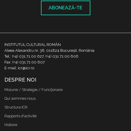
ABONEAZĂ-TE
INSTITUTUL CULTURAL ROMÂN
Aleea Alexandru nr. 38, 011824 București, România
Tel.: (+4) 031 71 00 627, (+4) 031 71 00 606
Fax: (+4) 031 71 00 607
E-mail: icr@icr.ro
DESPRE NOI
Misiune / Strategie / Funcţionare
Qui sommes nous
Structura ICR
Rapports d'activité
Histoire