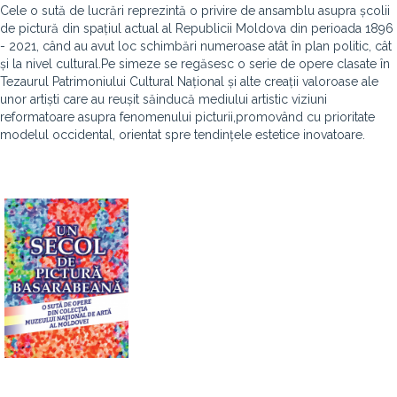
Cele o sută de lucrări reprezintă o privire de ansamblu asupra școlii
de pictură din spațiul actual al Republicii Moldova din perioada 1896
- 2021, când au avut loc schimbări numeroase atât în plan politic, cât
și la nivel cultural.Pe simeze se regăsesc o serie de opere clasate în
Tezaurul Patrimoniului Cultural Național și alte creații valoroase ale
unor artiști care au reușit săinducă mediului artistic viziuni
reformatoare asupra fenomenului picturii,promovând cu prioritate
modelul occidental, orientat spre tendințele estetice inovatoare.