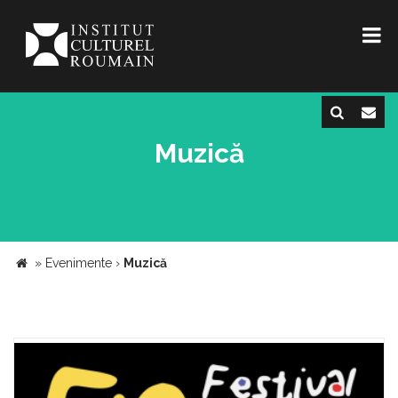
Muzică
»
Evenimente
›
Muzică