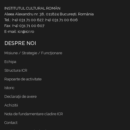
INSTITUTUL CULTURAL ROMÂN
Aleea Alexandru nr. 38, 011824 București, România
Tel.: (+4) 031 71 00 627, (+4) 031 71 00 606
Fax: (+4) 031 71 00 607
E-mail: icr@icr.ro
DESPRE NOI
Misiune / Strategie / Funcţionare
Echipa
Structura ICR
Rapoarte de activitate
Istoric
Declaraţii de avere
Achizitii
Nota de fundamentare cladire ICR
Contact