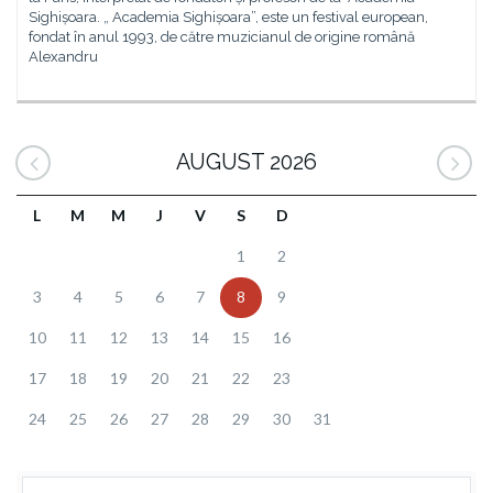
Sighișoara. „ Academia Sighișoara”, este un festival european,
fondat în anul 1993, de către muzicianul de origine română
Alexandru
AUGUST 2026
L
M
M
J
V
S
D
1
2
3
4
5
6
7
8
9
10
11
12
13
14
15
16
17
18
19
20
21
22
23
24
25
26
27
28
29
30
31