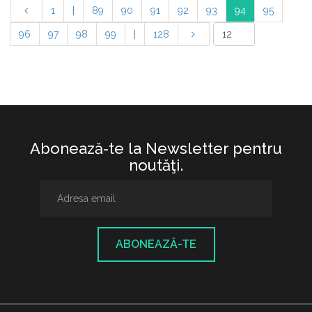
1
|
89
90
91
92
93
94
95
96
97
98
99
|
128
Abonează-te la Newsletter pentru
noutăţi.
ABONEAZĂ-TE