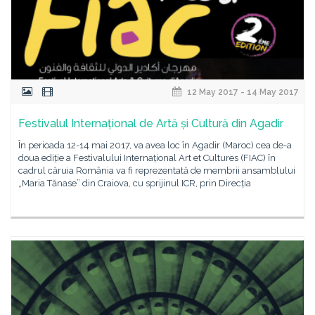
12 May 2017 - 14 May 2017
Festivalul Internațional de Artă și Cultură din Agadir
În perioada 12-14 mai 2017, va avea loc în Agadir (Maroc) cea de-a
doua ediție a Festivalului Internațional Art et Cultures (FIAC) în
cadrul căruia România va fi reprezentată de membrii ansamblului
„Maria Tănase” din Craiova, cu sprijinul ICR, prin Direcția