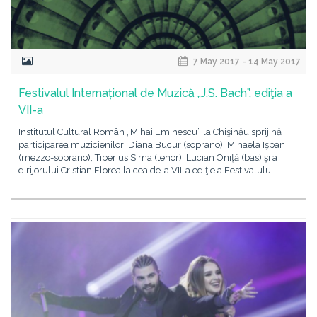
7 May 2017 - 14 May 2017
Festivalul Internațional de Muzică „J.S. Bach”, ediţia a
VII-a
Institutul Cultural Român „Mihai Eminescu” la Chişinău sprijină
participarea muzicienilor: Diana Bucur (soprano), Mihaela Işpan
(mezzo-soprano), Tiberius Sima (tenor), Lucian Oniţă (bas) şi a
dirijorului Cristian Florea la cea de-a VII-a ediţie a Festivalului