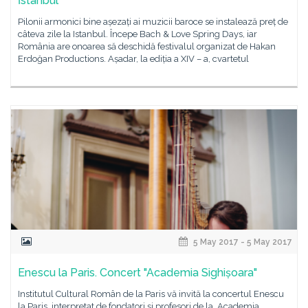
İstanbul
Pilonii armonici bine așezați ai muzicii baroce se instalează preț de
câteva zile la Istanbul. Începe Bach & Love Spring Days, iar
România are onoarea să deschidă festivalul organizat de Hakan
Erdoğan Productions. Așadar, la ediția a XIV – a, cvartetul
5 May 2017 - 5 May 2017
Enescu la Paris. Concert "Academia Sighișoara"
Institutul Cultural Român de la Paris vă invită la concertul Enescu
la Paris, interpretat de fondatori și profesori de la Academia