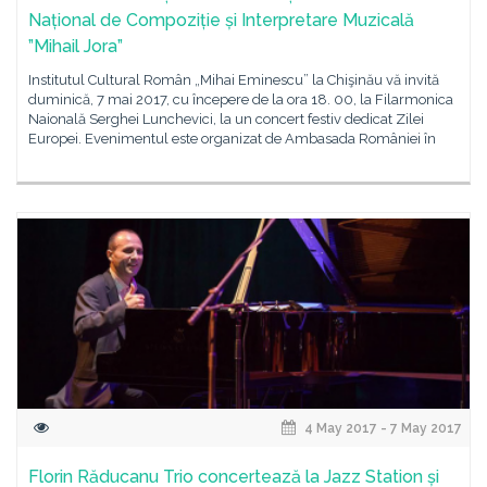
Național de Compoziție și Interpretare Muzicală
”Mihail Jora”
Institutul Cultural Român „Mihai Eminescu” la Chişinău vă invită
duminică, 7 mai 2017, cu începere de la ora 18. 00, la Filarmonica
Naională Serghei Lunchevici, la un concert festiv dedicat Zilei
Europei. Evenimentul este organizat de Ambasada României în
4 May 2017 - 7 May 2017
Florin Răducanu Trio concertează la Jazz Station și