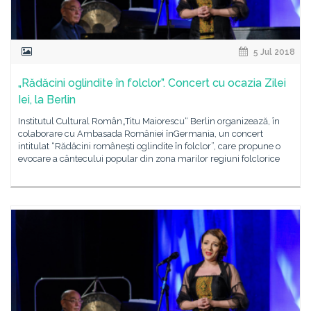
5 Jul 2018
„Rădăcini oglindite în folclor”. Concert cu ocazia Zilei
Iei, la Berlin
Institutul Cultural Român„Titu Maiorescu“ Berlin organizează, în
colaborare cu Ambasada României înGermania, un concert
intitulat “Rădăcini românești oglindite în folclor”, care propune o
evocare a cântecului popular din zona marilor regiuni folclorice