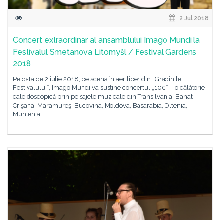
2 Jul 2018
Concert extraordinar al ansamblului Imago Mundi la
Festivalul Smetanova Litomyšl / Festival Gardens
2018
Pe data de 2 iulie 2018, pe scena în aer liber din „Grădinile
Festivalului”, Imago Mundi va susține concertul „100” – o călătorie
caleidoscopică prin peisajele muzicale din Transilvania, Banat,
Crişana, Maramureş, Bucovina, Moldova, Basarabia, Oltenia,
Muntenia