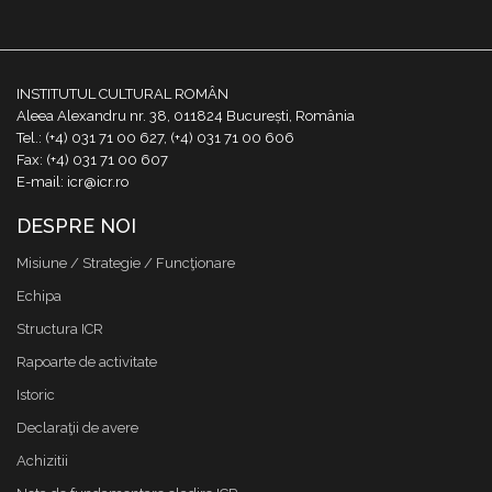
INSTITUTUL CULTURAL ROMÂN
Aleea Alexandru nr. 38, 011824 București, România
Tel.: (+4) 031 71 00 627, (+4) 031 71 00 606
Fax: (+4) 031 71 00 607
E-mail: icr@icr.ro
DESPRE NOI
Misiune / Strategie / Funcţionare
Echipa
Structura ICR
Rapoarte de activitate
Istoric
Declaraţii de avere
Achizitii