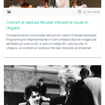
30 Jun 2018
Concert al naistului Nicolae Voiculeţ la Gyula, în
Ungaria
Compartimentul Comunităţi Istorice din cadrul Direcţiei Generale
Programe prin Reprezentanţe în Comunităţile Istorice a organizat,
sâmbătă 30 iunie 2018, în parcul Cetăţii din Jula (Gyula), în
Ungaria, un concert al naistului Nicolae Voiculeţ, acompaniat