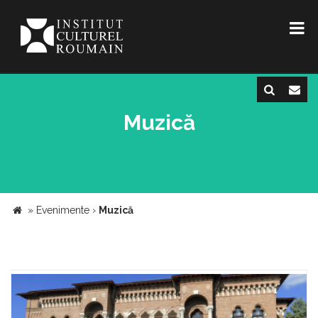
Muzică
»
Evenimente
›
Muzică