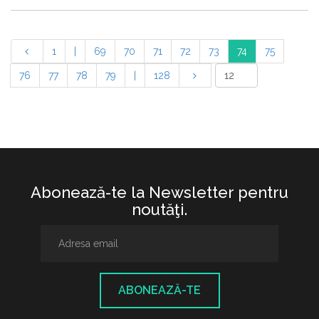
1
|
69
70
71
72
73
74
75
76
77
78
79
|
128
Abonează-te la Newsletter pentru
noutăţi.
ABONEAZĂ-TE