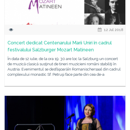
12 Jul 2018
Concert dedicat Centenarului Marii Uniri în cadrul
festivalului Salzburger Mozart Matineen
În data de 12 iulie, de la ora 19. 30 are loc la Salzburg un concert
de muzică clasică susţinut de tineri muzicieni români stabiliţi în
Austria. Evenimentul se desfăşoarăîn Romanischersaal din cadrul
complexului monastic Sf. Petruşi face parte din cea de-a