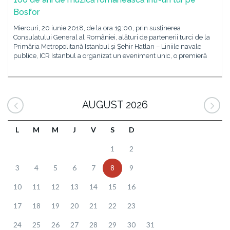
Bosfor
Miercuri, 20 iunie 2018, de la ora 19:00, prin susținerea
Consulatului General al României, alături de partenerii turci de la
Primăria Metropolitană Istanbul și Șehir Hatları – Liniile navale
publice, ICR Istanbul a organizat un eveniment unic, o premieră
AUGUST 2026
L
M
M
J
V
S
D
1
2
3
4
5
6
7
8
9
10
11
12
13
14
15
16
17
18
19
20
21
22
23
24
25
26
27
28
29
30
31