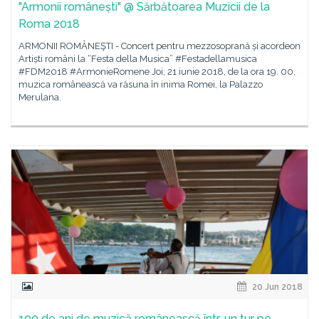
"Armonii românești" @ Sărbătoarea Muzicii de la
Roma 2018
ARMONII ROMÂNEŞTI - Concert pentru mezzosoprană și acordeon
Artiști români la “Festa della Musica” #Festadellamusica
#FDM2018 #ArmonieRomene Joi, 21 iunie 2018, de la ora 19. 00,
muzica românească va răsuna în inima Romei, la Palazzo
Merulana.
20 Jun 2018
100 de ani de muzică românească într-un tur pe