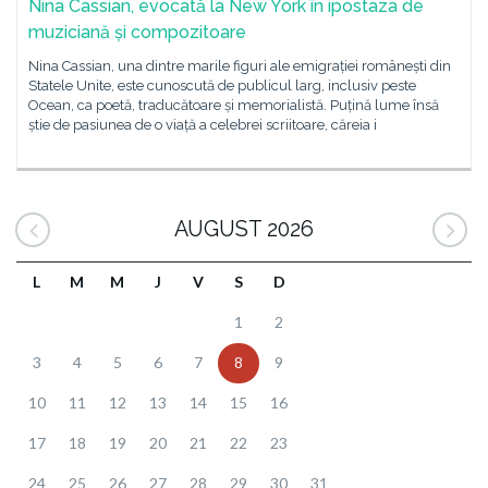
Nina Cassian, evocată la New York în ipostaza de
muziciană și compozitoare
Nina Cassian, una dintre marile figuri ale emigrației românești din
Statele Unite, este cunoscută de publicul larg, inclusiv peste
Ocean, ca poetă, traducătoare și memorialistă. Puțină lume însă
știe de pasiunea de o viață a celebrei scriitoare, căreia i
AUGUST 2026
L
M
M
J
V
S
D
1
2
3
4
5
6
7
8
9
10
11
12
13
14
15
16
17
18
19
20
21
22
23
24
25
26
27
28
29
30
31