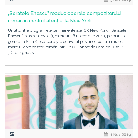
„Seratele Enescu” readuc operele compozitorului
român în centrul atenției la New York
Unul dintre programele permanente ale ICR New York, „Seratele
Enescu”, o are ca invitată, miercuri, 6 noiembrie 2019, pe pianista
germană Sina Kloke, care și-a convertit pasiunea pentru muzica
marelui compozitor român într-un CD lansat de Casa de Discuri
„Dabringhaus
1 Nov 2019