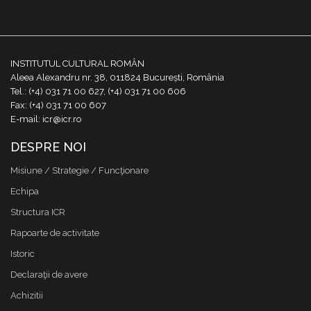
INSTITUTUL CULTURAL ROMÂN
Aleea Alexandru nr. 38, 011824 București, România
Tel.: (+4) 031 71 00 627, (+4) 031 71 00 606
Fax: (+4) 031 71 00 607
E-mail: icr@icr.ro
DESPRE NOI
Misiune / Strategie / Funcţionare
Echipa
Structura ICR
Rapoarte de activitate
Istoric
Declaraţii de avere
Achizitii