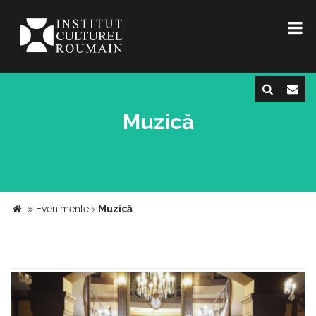
Muzică
»
Evenimente
›
Muzică