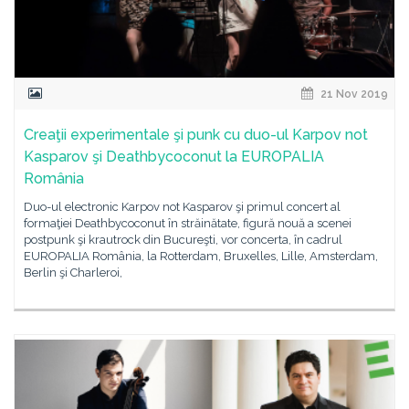
21 Nov 2019
Creaţii experimentale şi punk cu duo-ul Karpov not
Kasparov şi Deathbycoconut la EUROPALIA
România
Duo-ul electronic Karpov not Kasparov şi primul concert al
formaţiei Deathbycoconut în străinătate, figură nouă a scenei
postpunk şi krautrock din Bucureşti, vor concerta, în cadrul
EUROPALIA România, la Rotterdam, Bruxelles, Lille, Amsterdam,
Berlin şi Charleroi,