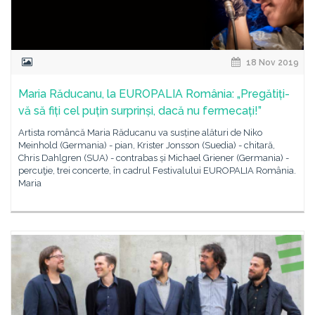
18 Nov 2019
Maria Răducanu, la EUROPALIA România: „Pregătiți-
vă să fiți cel puțin surprinși, dacă nu fermecați!”
Artista româncă Maria Răducanu va susține alături de Niko
Meinhold (Germania) - pian, Krister Jonsson (Suedia) - chitară,
Chris Dahlgren (SUA) - contrabas și Michael Griener (Germania) -
percuţie, trei concerte, în cadrul Festivalului EUROPALIA România.
Maria