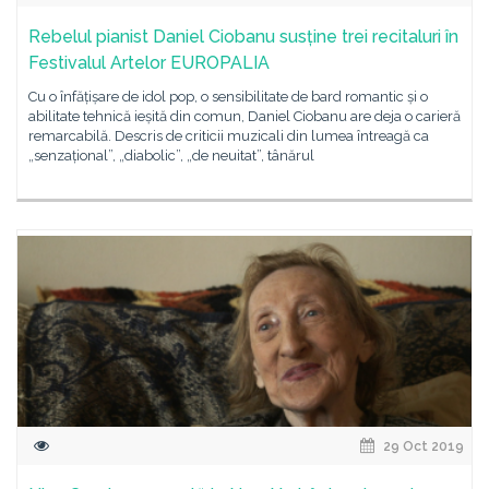
Rebelul pianist Daniel Ciobanu susține trei recitaluri în
Festivalul Artelor EUROPALIA
Cu o înfățișare de idol pop, o sensibilitate de bard romantic și o
abilitate tehnică ieșită din comun, Daniel Ciobanu are deja o carieră
remarcabilă. Descris de criticii muzicali din lumea întreagă ca
„senzațional”, „diabolic”, „de neuitat”, tânărul
29 Oct 2019