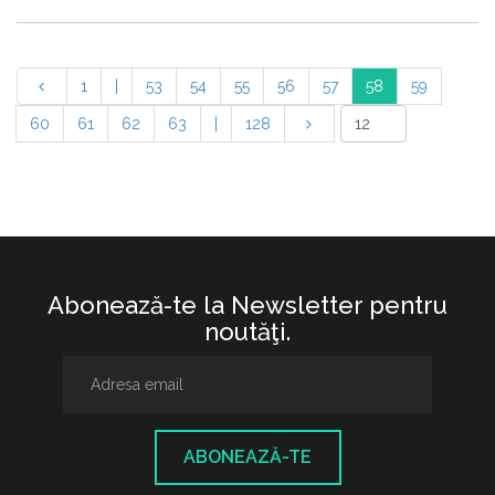
1
|
53
54
55
56
57
58
59
60
61
62
63
|
128
Abonează-te la Newsletter pentru
noutăţi.
ABONEAZĂ-TE