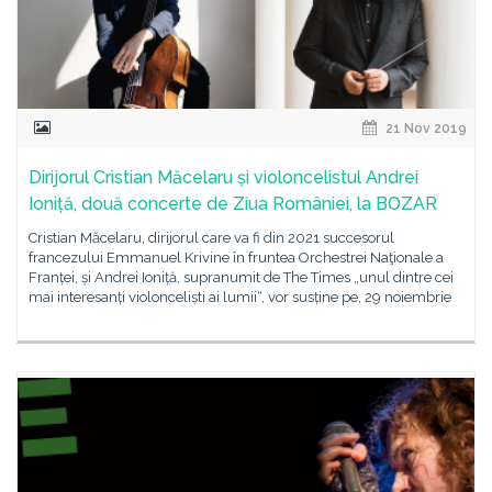
21 Nov 2019
Dirijorul Cristian Măcelaru și violoncelistul Andrei
Ioniță, două concerte de Ziua României, la BOZAR
Cristian Măcelaru, dirijorul care va fi din 2021 succesorul
francezului Emmanuel Krivine în fruntea Orchestrei Naţionale a
Franței, și Andrei Ioniță, supranumit de The Times „unul dintre cei
mai interesanți violonceliști ai lumii“, vor susține pe, 29 noiembrie