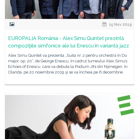
15 Nov 2019
EUROPALIA România - Alex Simu Quintet prezintă
compoziţiile simfonice ale lui Enescu în variantă jazz
Alex Simu Quintet va prezenta „Suita nr. 2 pentru orchestră în Do
major, op. 20”, de George Enescu, în cadrul turneului Alex Simu’s
Echoes of Enescu, care va debuta la Podium JIN din Nijmegen, în
Olanda, pe 20 noiembrie 2019 şi se va încheia pe 6 decembrie