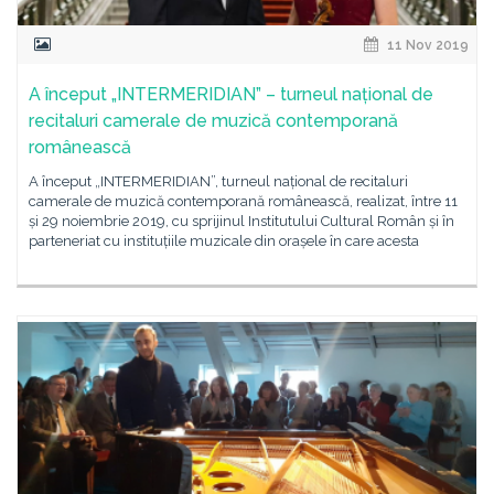
11 Nov 2019
A început „INTERMERIDIAN” – turneul național de
recitaluri camerale de muzică contemporană
românească
A început „INTERMERIDIAN”, turneul național de recitaluri
camerale de muzică contemporană românească, realizat, între 11
și 29 noiembrie 2019, cu sprijinul Institutului Cultural Român și în
parteneriat cu instituțiile muzicale din orașele în care acesta