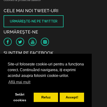
CELE MAI NOI TWEET-URI
URMĂREŞTE-NE PE TWITTER
URMĂREŞTE-NE
SUNTEM PE FACEBOOK
Site-ul folosește cookie-uri pentru a funcționa
corect. Continuând navigarea, iți exprimi
acordul asupra folosirii cookie-urilor.
Află mai mult
Setări
Refuz
Accept!
cookies