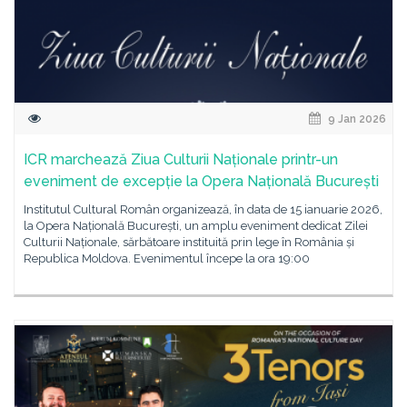
9 Jan 2026
ICR marchează Ziua Culturii Naționale printr-un
eveniment de excepție la Opera Națională București
Institutul Cultural Român organizează, în data de 15 ianuarie 2026,
la Opera Națională București, un amplu eveniment dedicat Zilei
Culturii Naționale, sărbătoare instituită prin lege în România și
Republica Moldova. Evenimentul începe la ora 19:00