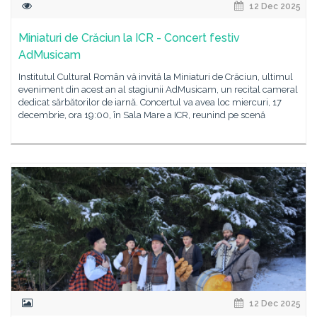
12 Dec 2025
Miniaturi de Crăciun la ICR - Concert festiv
AdMusicam
Institutul Cultural Român vă invită la Miniaturi de Crăciun, ultimul
eveniment din acest an al stagiunii AdMusicam, un recital cameral
dedicat sărbătorilor de iarnă. Concertul va avea loc miercuri, 17
decembrie, ora 19:00, în Sala Mare a ICR, reunind pe scenă
12 Dec 2025