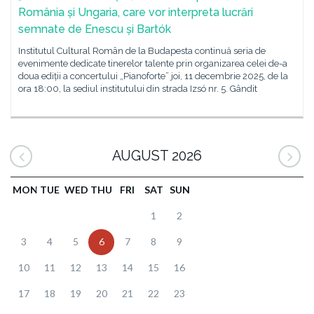
România și Ungaria, care vor interpreta lucrări
semnate de Enescu și Bartók
Institutul Cultural Român de la Budapesta continuă seria de
evenimente dedicate tinerelor talente prin organizarea celei de-a
doua ediții a concertului „Pianoforte” joi, 11 decembrie 2025, de la
ora 18:00, la sediul institutului din strada Izsó nr. 5. Gândit
AUGUST 2026
MON
TUE
WED
THU
FRI
SAT
SUN
1
2
3
4
5
6
7
8
9
10
11
12
13
14
15
16
17
18
19
20
21
22
23