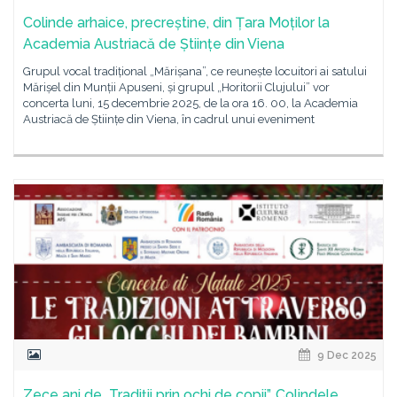
Colinde arhaice, precreștine, din Țara Moților la
Academia Austriacă de Științe din Viena
Grupul vocal tradițional „Mărișana”, ce reunește locuitori ai satului
Mărișel din Munții Apuseni, și grupul „Horitorii Clujului” vor
concerta luni, 15 decembrie 2025, de la ora 16. 00, la Academia
Austriacă de Științe din Viena, în cadrul unui eveniment
9 Dec 2025
Zece ani de „Tradiții prin ochi de copii”. Colindele