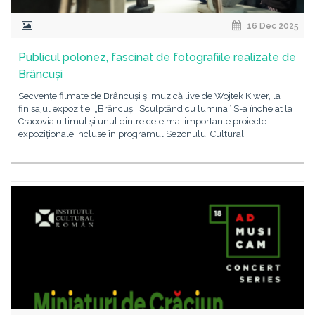
16 Dec 2025
Publicul polonez, fascinat de fotografiile realizate de
Brâncuși
Secvențe filmate de Brâncuși și muzică live de Wojtek Kiwer, la
finisajul expoziției „Brâncuși. Sculptând cu lumina” S-a încheiat la
Cracovia ultimul și unul dintre cele mai importante proiecte
expoziționale incluse în programul Sezonului Cultural