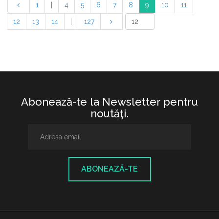
1
|
4
5
6
7
8
9
10
11
12
13
14
|
127
Abonează-te la Newsletter pentru
noutăţi.
ABONEAZĂ-TE