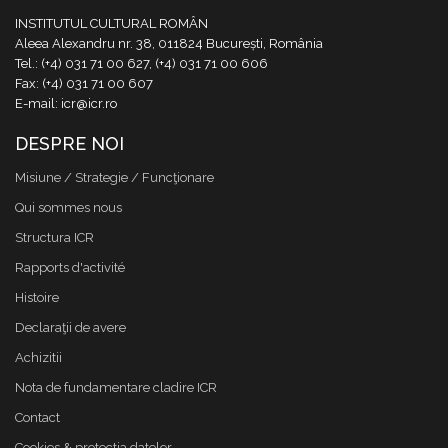
INSTITUTUL CULTURAL ROMÂN
Aleea Alexandru nr. 38, 011824 București, România
Tel.: (+4) 031 71 00 627, (+4) 031 71 00 606
Fax: (+4) 031 71 00 607
E-mail: icr@icr.ro
DESPRE NOI
Misiune / Strategie / Funcţionare
Qui sommes nous
Structura ICR
Rapports d'activité
Histoire
Declaraţii de avere
Achizitii
Nota de fundamentare cladire ICR
Contact
Cookies & protectia datelor