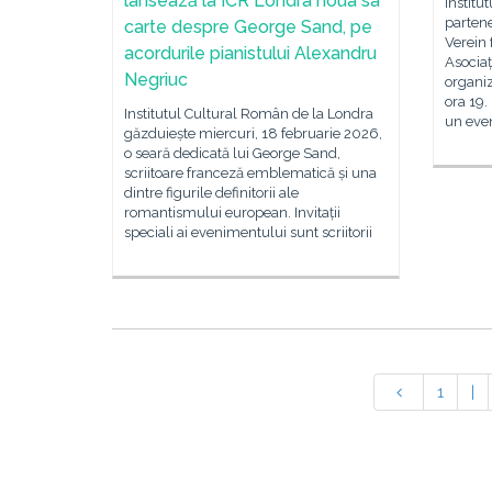
lansează la ICR Londra noua sa
Institu
parten
carte despre George Sand, pe
Verein 
acordurile pianistului Alexandru
Asocia
Negriuc
organiz
ora 19.
Institutul Cultural Român de la Londra
un eve
găzduiește miercuri, 18 februarie 2026,
o seară dedicată lui George Sand,
scriitoare franceză emblematică și una
dintre figurile definitorii ale
romantismului european. Invitații
speciali ai evenimentului sunt scriitorii
1
|