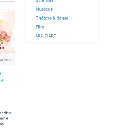
Sciences
Musique
Théâtre & danse
Film
MULTIART
ar 2026
a
la
,
Candide
artie
ului