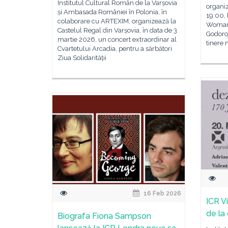
Institutul Cultural Român de la Varșovia
organiz
și Ambasada României în Polonia, în
19:00, 
colaborare cu ARTEXIM, organizează la
Woman“
Castelul Regal din Varșovia, în data de 3
Godoroj
martie 2026, un concert extraordinar al
tinere
Cvartetului Arcadia, pentru a sărbători
Ziua Solidarității
16 Feb 2026
ICR V
de la
Biografa Fiona Sampson