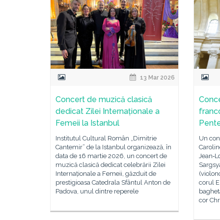
13 Mar 2026
Concert de muzică clasică
Conce
dedicat Zilei Internaționale a
franc
Femeii la Istanbul
Pente
Institutul Cultural Român „Dimitrie
Un conc
Cantemir” de la Istanbul organizează, în
Caroli
data de 16 martie 2026, un concert de
Jean‑Lo
muzică clasică dedicat celebrării Zilei
Sargsy
Internaționale a Femeii, găzduit de
(violon
prestigioasa Catedrala Sfântul Anton de
corul 
Padova, unul dintre reperele
bagheta
cor Chr