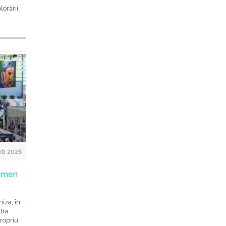
orării
eb 2026
remen
iza, în
tra
ropriu