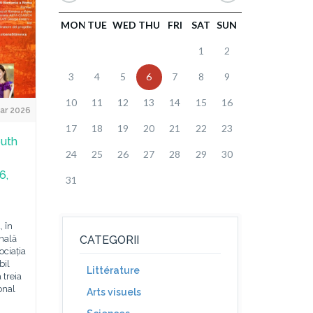
MON
TUE
WED
THU
FRI
SAT
SUN
1
2
3
4
5
6
7
8
9
10
11
12
13
14
15
16
ar 2026
17
18
19
20
21
22
23
outh
24
25
26
27
28
29
30
6,
31
 în
nală
CATEGORII
ociația
bil
Littérature
 treia
onal
Arts visuels