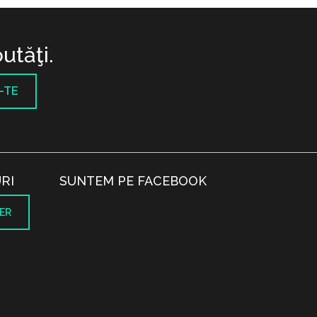
utăţi.
-TE
RI
SUNTEM PE FACEBOOK
ER