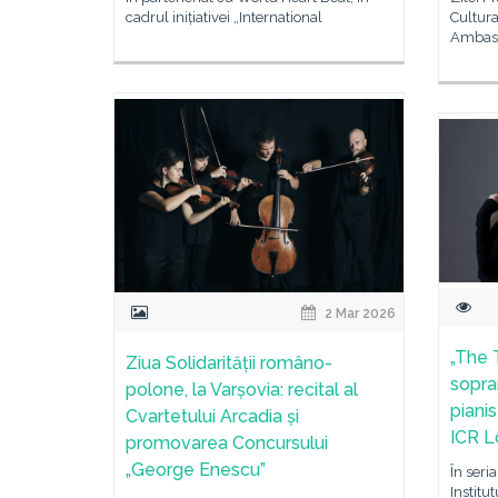
cadrul inițiativei „International
Cultura
Ambasa
2 Mar 2026
„The 
Ziua Solidarității româno-
sopra
polone, la Varșovia: recital al
pianis
Cvartetului Arcadia și
ICR L
promovarea Concursului
„George Enescu”
În seri
Institu