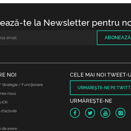
ază-te la Newsletter pentru no
ABONEAZĂ
RE NOI
CELE MAI NOI TWEET-U
/ Strategie / Funcţionare
URMĂREŞTE-NE PE TWITT
mes nous
URMĂREŞTE-NE
a ICR
d'activité
i de avere