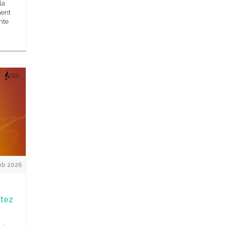
la
ment
nte
eb 2026
rtez