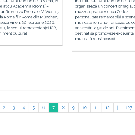
tul Cultural Român de la Viena, în
Institutul Cultural Român de la Pa
eriat cu Academia Rromaï –
organizează un concert omagial 
für Rroma zu Rroma e. V. Viena și
mezzosopranei Viorica Cortez,
ția Roma für Roma din München,
personalitate remarcabilă a scene
ează vineri, 20 februarie 2026,
muzicale româno-franceze, cu o
 00, la sediul reprezentanței ICR,
aniversării a 90 de ani. Evenimen
niment cultural
destinat să promoveze excelența
muzicală românească
2
3
4
5
6
7
8
9
10
11
12
|
127