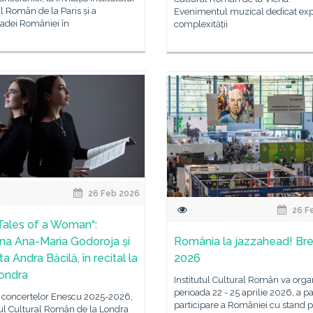
l Român de la Paris și a
Evenimentul muzical dedicat expl
dei României în
complexității
26 Feb 2026
26 F
Tales of a Woman“:
na Ana-Maria Godoroja și
România la jazzahead! B
ta Andra Băcilă, în recital la
2026
ondra
Institutul Cultural Român va organ
perioada 22 - 25 aprilie 2026, a pa
a concertelor Enescu 2025-2026,
participare a României cu stand p
tul Cultural Român de la Londra