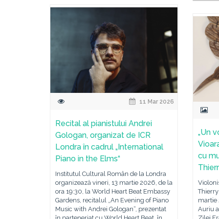
11 Mar 2026
Recital al pianistului Andrei
„Un vo
Gologan, organizat de ICR
Vioar
Londra în cadrul „International
cu muz
Piano in the Elms“
Thierr
Institutul Cultural Român de la Londra
organizează vineri, 13 martie 2026, de la
Violoni
ora 19:30, la World Heart Beat Embassy
Thierry
Gardens, recitalul „An Evening of Piano
martie 
Music with Andrei Gologan“, prezentat
Auriu a
în parteneriat cu World Heart Beat, în
Zilei Fr