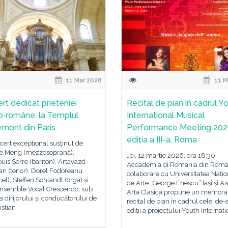
11 Mar 2026
11 M
rt dedicat prieteniei
Recital de pian în cadrul Y
o‑române, la Templul
International Musical
mont din Paris
Performance Meeting 202
ediția a III-a, Roma
ert excepțional susținut de
ne Meng (mezzosoprană),
Joi, 12 martie 2026, ora 18:30,
uis Serre (bariton), Artavazd
Accademia di Romania din Roma,
an (tenor), Dorel Fodoreanu
colaborare cu Universitatea Națio
cel), Steffen Schlandt (orgă) și
de Arte „George Enescu” Iași și As
Ensemble Vocal Crescendo, sub
Arta Clasică propune un memora
 dirijorului și conducătorului de
recital de pian în cadrul celei de-a
istian
ediții a proiectului Youth Internati