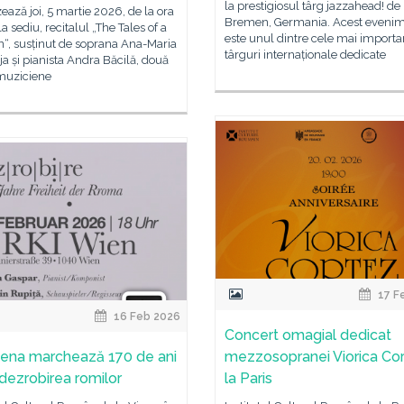
la prestigiosul târg jazzahead! de 
ează joi, 5 martie 2026, de la ora
Bremen, Germania. Acest eveni
la sediu, recitalul „The Tales of a
este unul dintre cele mai importa
, susținut de soprana Ana-Maria
târguri internaționale dedicate
a și pianista Andra Băcilă, două
 muziciene
17 F
16 Feb 2026
Concert omagial dedicat
iena marchează 170 de ani
mezzosopranei Viorica Co
 dezrobirea romilor
la Paris