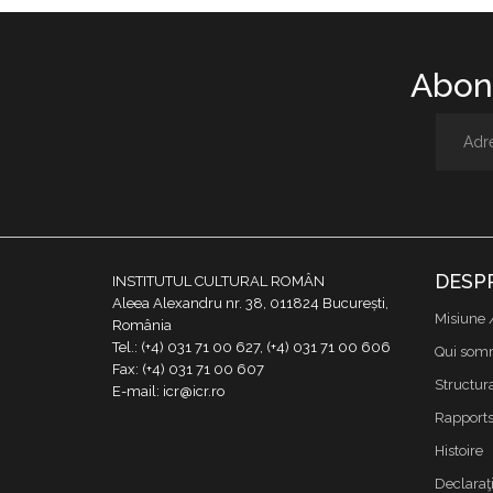
Abone
DESP
INSTITUTUL CULTURAL ROMÂN
Aleea Alexandru nr. 38, 011824 București,
Misiune 
România
Tel.: (+4) 031 71 00 627, (+4) 031 71 00 606
Qui som
Fax: (+4) 031 71 00 607
Structur
E-mail: icr@icr.ro
Rapports 
Histoire
Declaraţi