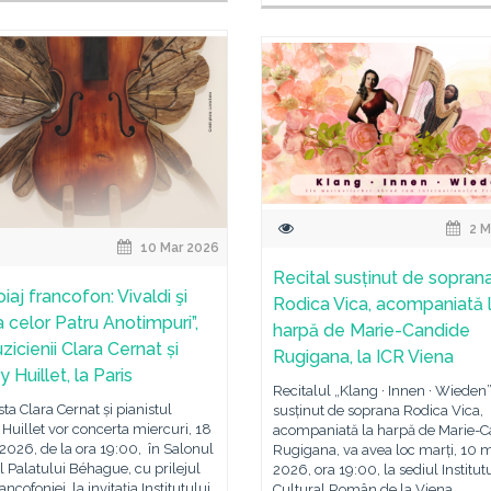
2 M
10 Mar 2026
Recital susținut de sopran
iaj francofon: Vivaldi şi
Rodica Vica, acompaniată 
a celor Patru Anotimpuri”,
harpă de Marie-Candide
icienii Clara Cernat și
Rugigana, la ICR Viena
y Huillet, la Paris
Recitalul „Klang · Innen · Wieden”
sta Clara Cernat și pianistul
susținut de soprana Rodica Vica,
 Huillet vor concerta miercuri, 18
acompaniată la harpă de Marie-
2026, de la ora 19:00, în Salonul
Rugigana, va avea loc marți, 10 m
l Palatului Béhague, cu prilejul
2026, ora 19:00, la sediul Institut
ancofoniei, la invitația Institutului
Cultural Român de la Viena.