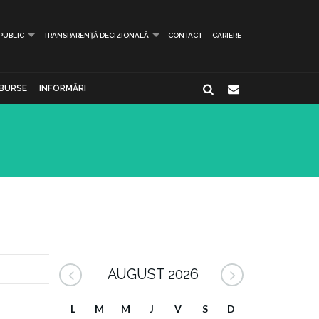
 PUBLIC
TRANSPARENȚĂ DECIZIONALĂ
CONTACT
CARIERE
BURSE
INFORMĂRI
AUGUST 2026
L
M
M
J
V
S
D