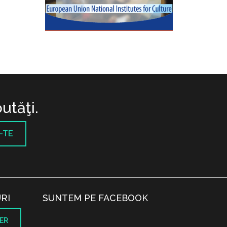
utăţi.
-TE
RI
SUNTEM PE FACEBOOK
ER