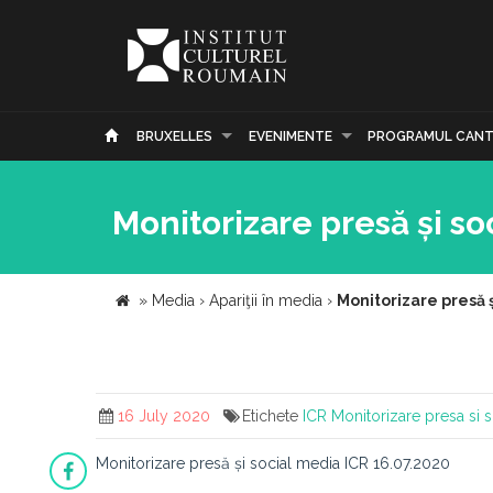
BRUXELLES
EVENIMENTE
PROGRAMUL CANT
Monitorizare presă și so
»
Media
›
Apariţii în media
›
Monitorizare presă 
16 July 2020
Etichete
ICR
Monitorizare presa si 
Monitorizare presă și social media ICR 16.07.2020