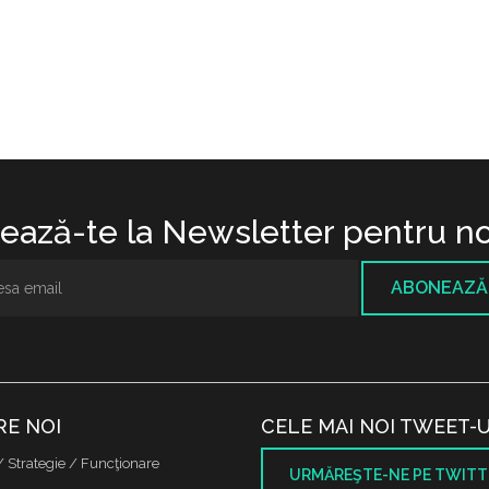
ază-te la Newsletter pentru no
ABONEAZĂ
RE NOI
CELE MAI NOI TWEET-U
/ Strategie / Funcţionare
URMĂREŞTE-NE PE TWITT