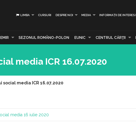
LIMBA
CURSURI
DESPRE NOI
MEDIA
INFORMAȚII DE INTERES
EMIR
SEZONUL ROMÂNO-POLON
EUNIC
CENTRUL CĂRŢII
cial media ICR 16.07.2020
și social media ICR 16.07.2020
social media
16 iulie 2020