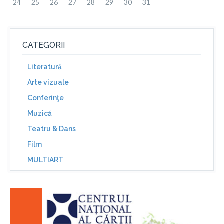
24
25
26
27
28
29
30
31
CATEGORII
Literatură
Arte vizuale
Conferinţe
Muzică
Teatru & Dans
Film
MULTIART