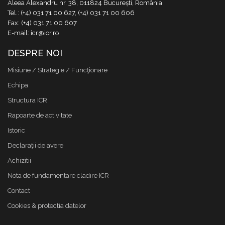
Aleea Alexandru nr. 38, 011824 București, România
Tel.: (+4) 031 71 00 627, (+4) 031 71 00 606
Fax: (+4) 031 71 00 607
E-mail: icr@icr.ro
DESPRE NOI
Misiune / Strategie / Funcţionare
Echipa
Structura ICR
Rapoarte de activitate
Istoric
Declaraţii de avere
Achizitii
Nota de fundamentare cladire ICR
Contact
Cookies & protectia datelor