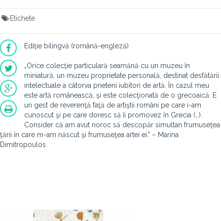
Etichete
Ediţie bilingvă (română-engleză)
„Orice colecţie particulară seamănă cu un muzeu în
miniatură, un muzeu proprietate personală, destinat desfătării
intelectuale a câtorva prieteni iubitori de artă. În cazul meu
este artă românească, şi este colecţionată de o grecoaică. E
un gest de reverenţă faţă de artiştii români pe care i-am
cunoscut şi pe care doresc să îi promovez în Grecia (…).
Consider că am avut noroc să descopăr simultan frumuseţea
ţării în care m-am născut şi frumuseţea artei ei." – Marina
Dimitropoulos