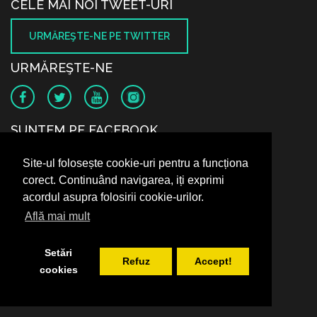
CELE MAI NOI TWEET-URI
URMĂREŞTE-NE PE TWITTER
URMĂREŞTE-NE
SUNTEM PE FACEBOOK
Site-ul folosește cookie-uri pentru a funcționa
corect. Continuând navigarea, iți exprimi
acordul asupra folosirii cookie-urilor.
Află mai mult
Setări
Refuz
Accept!
cookies