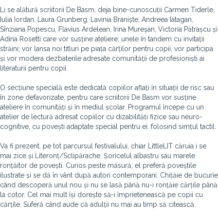
Li se alătură scriitorii De Basm, deja bine-cunoscuții Carmen Tiderle,
Iulia Iordan, Laura Grunberg, Lavinia Braniște, Andreea Iatagan,
Sînziana Popescu, Flavius Ardelean, Irina Mureșan, Victoria Pătrașcu și
Adina Rosetti care vor susține ateliere, unele în tandem cu invitații
străini; vor lansa noi titluri pe piața cărților pentru copii, vor participa
și vor modera dezbaterile adresate comunității de profesioniști ai
literaturii pentru copii.
O secțiune specială este dedicată copiilor aflați în situații de risc sau
în zone defavorizate, pentru care scriitorii De Basm vor susține
ateliere în comunități și în mediul școlar. Programul începe cu un
atelier de lectură adresat copiilor cu dizabilități fizice sau neuro-
cognitive, cu povești adaptate special pentru ei, folosind simțul tactil.
Va fi prezent, pe tot parcursul festivalului, chiar LittleLIT căruia i se
mai zice și Literonț/Sclipărache, Șoricelul albastru sau marele
ronțăitor de povești. Curios peste măsură, el preferă poveștile
ilustrate și se dă în vânt după autori contemporani. Chițăie de bucurie
când descoperă unul nou și nu se lasă până nu-i ronțăie cărțile până
la cotor. Cel mai mult își dorește să-i împrietenească pe copii cu
cărțile. Suferă când aude că adulții nu mai au timp să citească.