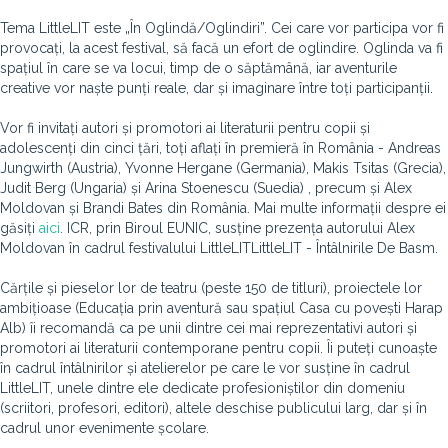
Tema LittleLIT este „În Oglindă/Oglindiri”. Cei care vor participa vor fi
provocați, la acest festival, să facă un efort de oglindire. Oglinda va fi
spațiul în care se va locui, timp de o săptămână, iar aventurile
creative vor naște punți reale, dar și imaginare între toți participanții.
Vor fi invitați autori și promotori ai literaturii pentru copii și
adolescenți din cinci țări, toți aflați în premieră în România - Andreas
Jungwirth (Austria), Yvonne Hergane (Germania), Makis Tsitas (Grecia),
Judit Berg (Ungaria) și Arina Stoenescu (Suedia) , precum și Alex
Moldovan și Brandi Bates din România. Mai multe informații despre ei
găsiți
aici
. ICR, prin Biroul EUNIC, susține prezența autorului Alex
Moldovan în cadrul festivalului LittleLITLittleLIT - Întâlnirile De Basm.
Cărțile și pieselor lor de teatru (peste 150 de titluri), proiectele lor
ambițioase (Educația prin aventură sau spațiul Casa cu povești Harap
Alb) îi recomandă ca pe unii dintre cei mai reprezentativi autori și
promotori ai literaturii contemporane pentru copii. Îi puteți cunoaște
în cadrul întâlnirilor și atelierelor pe care le vor susține în cadrul
LittleLIT, unele dintre ele dedicate profesioniștilor din domeniu
(scriitori, profesori, editori), altele deschise publicului larg, dar și în
cadrul unor evenimente școlare.