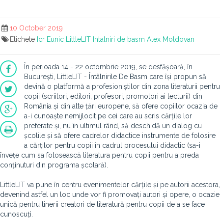
10 October 2019
Etichete
Icr
Eunic
LittleLIT
Intalniri de basm
Alex Moldovan
În perioada 14 - 22 octombrie 2019, se desfășoară, în
București, LittleLIT - Întâlnirile De Basm care își propun să
devină o platformă a profesioniștilor din zona literaturii pentru
copii (scriitori, editori, profesori, promotori ai lecturii) din
România și din alte țări europene, să ofere copiilor ocazia de
a-i cunoaște nemijlocit pe cei care au scris cărțile lor
preferate și, nu în ultimul rând, să deschidă un dialog cu
școlile și să ofere cadrelor didactice instrumente de folosire
a cărților pentru copii în cadrul procesului didactic (sa-i
învețe cum sa folosească literatura pentru copii pentru a preda
conținuturi din programa școlară).
LittleLIT va pune în centru evenimentelor cărțile și pe autorii acestora,
devenind astfel un loc unde vor fi promovați autori și opere, o ocazie
unică pentru tinerii creatori de literatură pentru copii de a se face
cunoscuți.