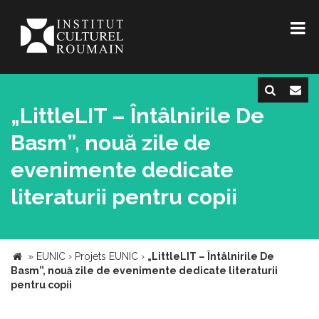
„LittleLIT – Întâlnirile De
Basm”, nouă zile de
evenimente dedicate
literaturii pentru copii
»
EUNIC
›
Projets EUNIC
›
„LittleLIT – Întâlnirile De
Basm”, nouă zile de evenimente dedicate literaturii
pentru copii