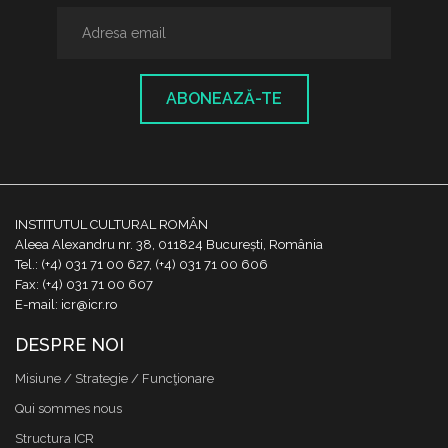
ABONEAZĂ-TE
INSTITUTUL CULTURAL ROMÂN
Aleea Alexandru nr. 38, 011824 București, România
Tel.: (+4) 031 71 00 627, (+4) 031 71 00 606
Fax: (+4) 031 71 00 607
E-mail: icr@icr.ro
DESPRE NOI
Misiune / Strategie / Funcţionare
Qui sommes nous
Structura ICR