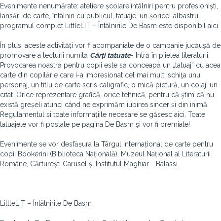
Evenimente nenumărate: ateliere școlare,întâlniri pentru profesioniști,
lansări de carte, întâlniri cu publicul, tatuaje, un șoricel albastru,
programul complet LittleLIT – Întâlnirile De Basm este disponibil aici.
În plus, aceste activități vor fi acompaniate de o campanie jucăușă de
promovare a lecturii numită
Cărți tatuate
- Intră în piielea literaturii,
Provocarea noastră pentru copii este să conceapă un „tatuaj” cu acea
carte din copilărie care i-a impresionat cel mai mult: schiţa unui
personaj, un titlu de carte scris caligrafic, o mică pictură, un colaj, un
citat. Orice reprezentare grafică, orice tehnică, pentru că ştim că nu
există greșeli atunci când ne exprimăm iubirea sincer și din inimă.
Regulamentul și toate informațiile necesare se găsesc aici. Toate
tatuajele vor fi postate pe pagina De Basm și vor fi premiate!
Evenimente se vor desfășura la Târgul internațional de carte pentru
copii Bookerini (Biblioteca Națională), Muzeul Național al Literaturii
Române, Cărturești Carusel și Institutul Maghiar - Balassi.
LittleLIT – Întâlnirile De Basm