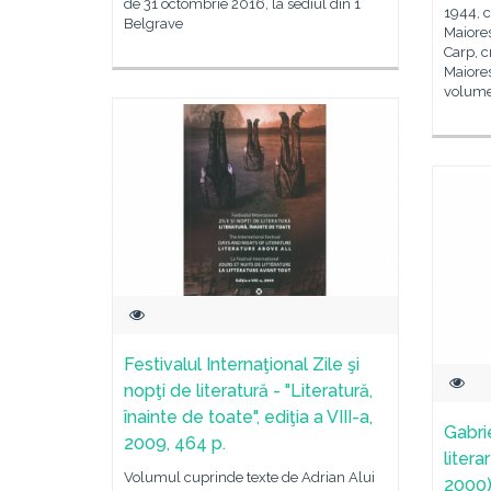
de 31 octombrie 2016, la sediul din 1
1944, 
Belgrave
Maiores
Carp, cr
Maiores
volume,
Festivalul Internaţional Zile şi
nopţi de literatură - "Literatură,
înainte de toate", ediţia a VIII-a,
Gabri
2009, 464 p.
liter
Volumul cuprinde texte de Adrian Alui
2000)