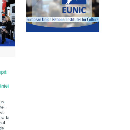
upă
niei
uoi
tei,
ost
00, la
nul
ţie