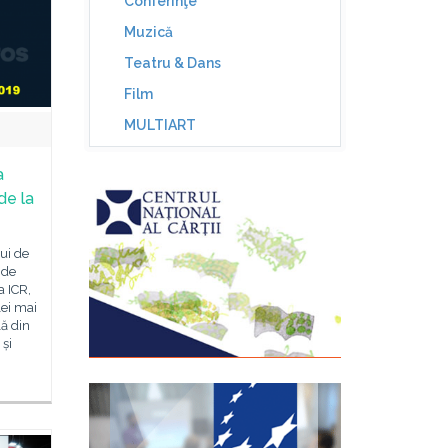
Conferinţe
Muzică
Teatru & Dans
Film
MULTIART
a
de la
lui de
 de
a ICR,
lei mai
lă din
 și