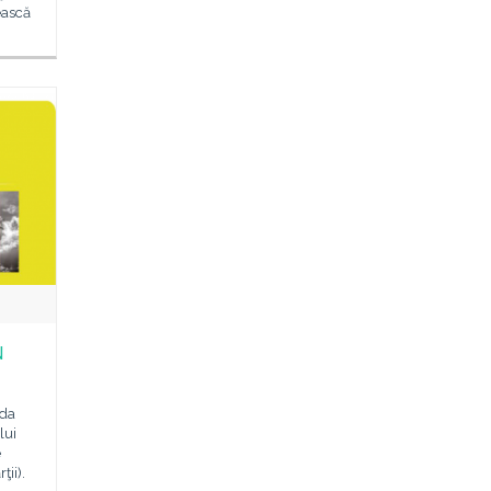
ească
N
ada
lui
e
ţii).