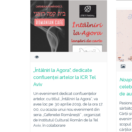
„Întâlniri la Agora”, dedicate
confluenței artelor la ICR Tel
Noapt
Aviv
celeb
de au
Un eveniment dedicat confluențelor
artelor, cu titlul „Întâlniri la Agora”, va
Pasiona
avea loc pe 30 aprilie 2019, de la ora 17.
sărbăto
00, cu ocazia unui nou eveniment din
Cărții ș
seria „Cafenelei Românești” , organizat
evenim
de Institutul Cultural Român de la Tel
scopul 
Aviv, în colaborare
cărților