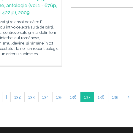
e, antologie (vol.1 - 676p,
- 422 p), 2009
izat şi relansat de către E.
cu într-o celebră suită de cărţi,
i controversate şi mai definitorii
interbelicul românesc,
ismul devine, şi rămâne în tot
secolului, la noi, un reper tipologic
r un criteriu subînteles
|
132
133
134
135
136
137
138
139