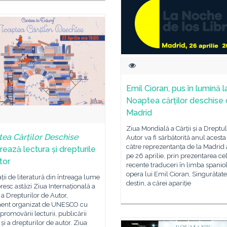
Emil Cioran, pus în lumină l
Noaptea cărților deschise 
Madrid
Ziua Mondială a Cărții și a Dreptu
ea Cărților Deschise
Autor va fi sărbătorită anul acesta
către reprezentanța de la Madrid 
rează lectura și drepturile
pe 26 aprilie, prin prezentarea ce
tor
recente traduceri în limba spanio
opera lui Emil Cioran, Singurătate
ții de literatură din întreaga lume
destin, a cărei apariție
resc astăzi Ziua Internațională a
i a Drepturilor de Autor,
ent organizat de UNESCO cu
promovării lecturii, publicării
 și a drepturilor de autor. Ziua