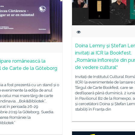
Doina Lemny și Ștefan Le
invitați ai ICR la Bookfest.
„România înflorește din pu
cipare românească la
de vedere cultural“
l de Carte de la Göteborg
Invitați de Institutul Cultural Rom
(ICR) la evenimentele de lansare 
 a fost prezentă cu un stand și o
Târgul de Carte Bookfest, care se
e evenimente la ediția de anul
desfășoară până duminică, 2 iuni
a celui mai mare târg de carte
în Pavilionul B2 de la Romexpo, scr
ndinavia, „Bok&Bibliotek”,
și cercetătorii Doina și Ștefan Lem
rat în perioada 26-29
stabiliți în Franța din
brie 2019 la Göteborg, Suedia.
parea României la
ibliotek”