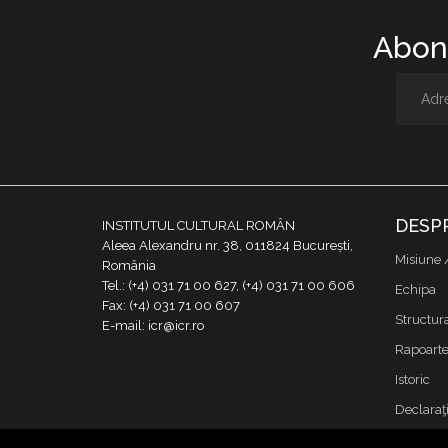
Abone
DESP
INSTITUTUL CULTURAL ROMÂN
Aleea Alexandru nr. 38, 011824 București,
Misiune 
România
Tel.: (+4) 031 71 00 627, (+4) 031 71 00 606
Echipa
Fax: (+4) 031 71 00 607
Structur
E-mail: icr@icr.ro
Rapoarte 
Istoric
Declaraţi
Achizitii