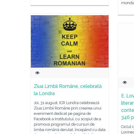
mondial
Ziua Limbii Române, celebrată
la Londra
E. Lov
litera
Joi, 31 august, ICR Londra celebrează
Ziua Limbii Române prin crearea unui
contem
eveniment dedicat pe pagina de
346 p
Facebook a Institutului, cu scopul de a
promova programul de cursuri de
Ciclul d
limba română derulat, începând cu data
Lovines