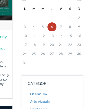
L
M
M
J
V
S
D
1
2
3
4
5
6
7
8
9
10
11
12
13
14
15
16
mny,
17
18
19
20
21
22
23
nct
24
25
26
27
28
29
30
ân
31
de la
e 2019,
iitorii
CATEGORII
ny,
Literatură
Arte vizuale