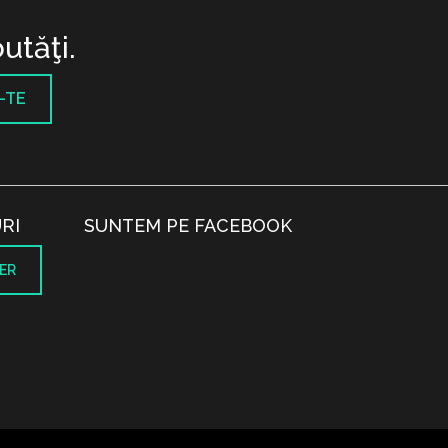
utăţi.
-TE
RI
SUNTEM PE FACEBOOK
ER