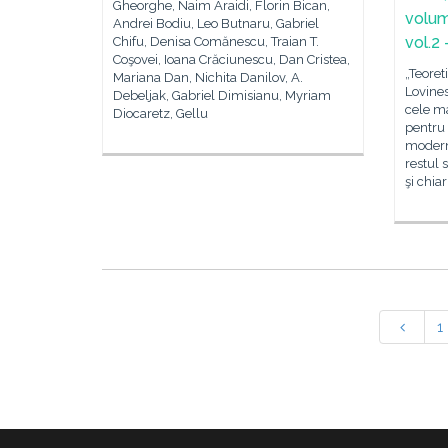
Gheorghe, Naim Araidi, Florin Bican,
volum
Andrei Bodiu, Leo Butnaru, Gabriel
vol.2 
Chifu, Denisa Comănescu, Traian T.
Coşovei, Ioana Crăciunescu, Dan Cristea,
„Teoret
Mariana Dan, Nichita Danilov, A.
Lovines
Debeljak, Gabriel Dimisianu, Myriam
cele ma
Diocaretz, Gellu
pentru 
modern
restul 
şi chia
1