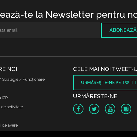
ază-te la Newsletter pentru no
ABONEAZĂ
RE NOI
CELE MAI NOI TWEET-U
/ Strategie / Funcţionare
URMĂREŞTE-NE PE TWITT
URMĂREŞTE-NE
a ICR
de activitate
i de avere