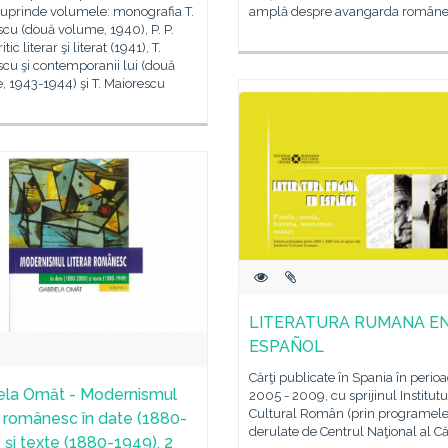
cuprinde volumele: monografia T.
amplă despre avangarda român
cu (două volume, 1940), P. P.
itic literar şi literat (1941), T.
cu şi contemporanii lui (două
 1943-1944) şi T. Maiorescu
LITERATURA RUMANA E
ESPAÑOL
Cărţi publicate în Spania în perio
ela Omăt - Modernismul
2005 - 2009, cu sprijinul Institutu
Cultural Român (prin programel
ar românesc în date (1880-
derulate de Centrul Naţional al Căr
 şi texte (1880-1949), 2