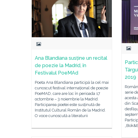
Ana Blandiana susține un recital
Parti
de poezie la Madrid, în
Târgu
Festivalul PoeMAd
2019
Poeta Ana Blandiana participă la cel mai
România
cunoscut festival internațional de poezie
serie d
PoeMAD, care are loc în perioada 17
acesta 
octombrie – 3 noiembrie la Madrid.
din Sca
Participarea poetei este susținută de
desfășu
Institutul Cultural Român de la Madrid.
septem
O voce cunoscută a literaturii
Partici
„Bok&B