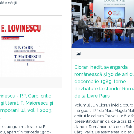
ă a cărții
Cioran inedit, avangarda
românească şi 30 de ani d
decembrie 1989, teme
dezbătute la standul Româ
inescu - P.P. Carp, critic
de la Livre Paris
r şi literat. T. Maiorescu şi
Volumul „Un Cioran inédit, pourq
poranii lui, vol. I, 2009,
intrigue-t-il?”, de Mara Magda Maf
apărut la editura Fauve, 2018, a f
.
prezentat duminică, de la ora 12. 
e studii junimiste ale lui E.
standul României J120 de la Salo
cu, apărut în perioada 1940-
Cărţii Paris. De asemenea, o discu