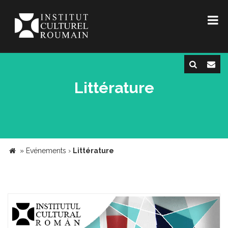
Littérature
»
Evénements
›
Littérature