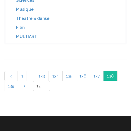
Sciences
Musique
Théâtre & danse
Film
MULTIART
1
|
133
134
135
136
137
138
139