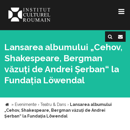
Lansarea albumului „Cehov,
Shakespeare, Bergman
văzuți de Andrei Șerban“ la
Fundația Löwendal
»
Evenimente
›
Teatru & Dans
›
Lansarea albumului
„Cehov, Shakespeare, Bergman văzuți de Andrei
Șerban“ la Fundația Löwendal