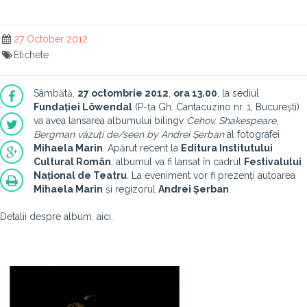
27 October 2012
Etichete
Sâmbătă,
27 octombrie 2012
,
ora 13.00
, la sediul
Fundației Löwendal
(P-ța Gh. Cantacuzino nr. 1, București)
va avea lansarea albumului bilingv
Cehov, Shakespeare,
Bergman văzuți de/seen by Andrei Șerban
al fotografei
Mihaela Marin
. Apărut recent la
Editura Institutului
Cultural Român
, albumul va fi lansat în cadrul
Festivalului
Național de Teatru
. La eveniment vor fi prezenți autoarea
Mihaela Marin
și regizorul
Andrei Șerban
.
Detalii despre album, aici.