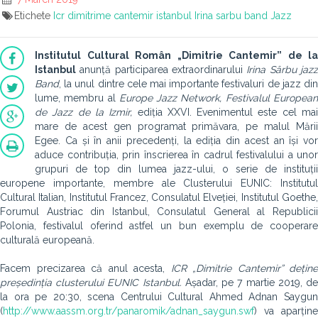
Etichete
Icr dimitrime cantemir istanbul
Irina sarbu band
Jazz
Institutul Cultural Român „Dimitrie Cantemir” de la
Istanbul
anunță participarea extraordinarului
Irina Sârbu jaz
Band
, la unul dintre cele mai importante festivaluri de jazz din
lume, membru al
Europe Jazz Network, Festivalul Europea
de Jazz de la Izmir,
ediția XXVI. Evenimentul este cel ma
mare de acest gen programat primăvara, pe malul Mării
Egee. Ca și în anii precedenți, la ediția din acest an își vor
aduce contribuția, prin înscrierea în cadrul festivalului a unor
grupuri de top din lumea jazz-ului, o serie de instituții
europene importante, membre ale Clusterului EUNIC: Institutul
Cultural Italian, Institutul Francez, Consulatul Elveției, Institutul Goethe,
Forumul Austriac din Istanbul, Consulatul General al Republicii
Polonia, festivalul oferind astfel un bun exemplu de cooperare
culturală europeană.
Facem precizarea că anul acesta,
ICR „Dimitrie Cantemir” deține
președinția clusterului EUNIC Istanbul.
Așadar, pe 7 martie 2019, d
la ora pe 20:30, scena Centrului Cultural Ahmed Adnan Saygun
(
http://www.aassm.org.tr/panaromik/adnan_saygun.swf
) va aparține