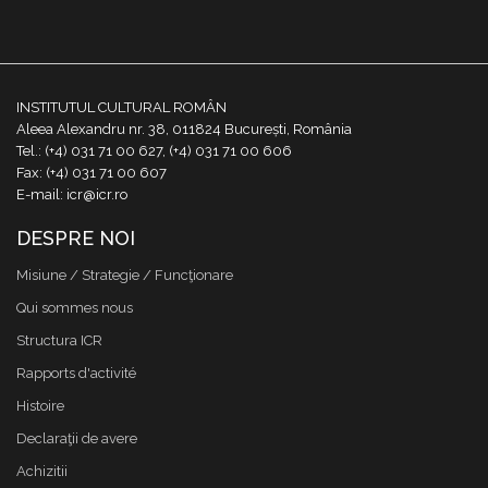
INSTITUTUL CULTURAL ROMÂN
Aleea Alexandru nr. 38, 011824 București, România
Tel.: (+4) 031 71 00 627, (+4) 031 71 00 606
Fax: (+4) 031 71 00 607
E-mail: icr@icr.ro
DESPRE NOI
Misiune / Strategie / Funcţionare
Qui sommes nous
Structura ICR
Rapports d'activité
Histoire
Declaraţii de avere
Achizitii