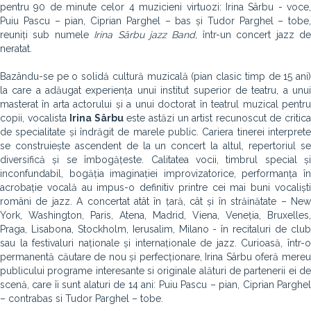
pentru 90 de minute celor 4 muzicieni virtuozi: Irina Sârbu - voce,
Puiu Pascu – pian, Ciprian Parghel – bas și Tudor Parghel – tobe,
reuniți sub numele
Irina Sârbu jazz Band,
într-un concert jazz d
neratat.
Bazându-se pe o solidă cultură muzicală (pian clasic timp de 15 ani)
la care a adăugat experiența unui institut superior de teatru, a unui
masterat în arta actorului și a unui doctorat în teatrul muzical pentru
copii, vocalista
Irina Sârbu
este astăzi un artist recunoscut de critic
de specialitate și îndrăgit de marele public. Cariera tinerei interprete
se construiește ascendent de la un concert la altul, repertoriul se
diversifică și se îmbogățeste. Calitatea vocii, timbrul special și
inconfundabil, bogăția imaginației improvizatorice, performanța în
acrobație vocală au impus-o definitiv printre cei mai buni vocaliști
români de jazz. A concertat atât în țară, cât și în străinătate – New
York, Washington, Paris, Atena, Madrid, Viena, Veneția, Bruxelles,
Praga, Lisabona, Stockholm, Ierusalim, Milano - în recitaluri de club
sau la festivaluri naționale și internaționale de jazz. Curioasă, într-o
permanentă căutare de nou și perfecționare, Irina Sârbu oferă mereu
publicului programe interesante si originale alături de partenerii ei de
scenă, care îi sunt alaturi de 14 ani: Puiu Pascu – pian, Ciprian Parghel
– contrabas si Tudor Parghel – tobe.