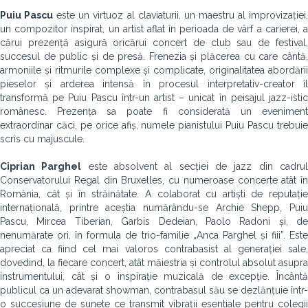
Puiu Pascu
este un virtuoz al claviaturii, un maestru al improvizației
un compozitor inspirat, un artist aflat în perioada de vârf a carierei, a
cărui prezență asigură oricărui concert de club sau de festival,
succesul de public și de presă. Frenezia și plăcerea cu care cântă,
armoniile și ritmurile complexe și complicate, originalitatea abordării
pieselor și arderea intensă în procesul interpretativ-creator îl
transformă pe Puiu Pascu într-un artist – unicat în peisajul jazz-istic
românesc. Prezența sa poate fi considerată un eveniment
extraordinar căci, pe orice afiș, numele pianistului Puiu Pascu trebuie
scris cu majuscule.
Ciprian Parghel
este absolvent al secției de jazz din cadru
Conservatorului Regal din Bruxelles, cu numeroase concerte atât în
România, cât și în străinătate. A colaborat cu artiști de reputație
internațională, printre aceștia numărându-se Archie Shepp, Puiu
Pascu, Mircea Tiberian, Garbis Dedeian, Paolo Radoni și, de
nenumărate ori, în formula de trio-familie „Anca Parghel și fiii”. Este
apreciat ca fiind cel mai valoros contrabasist al generației sale,
dovedind, la fiecare concert, atât măiestria și controlul absolut asupra
instrumentului, cât și o inspirație muzicală de excepție. Încântă
publicul ca un adevarat showman, contrabasul său se dezlănțuie într-
o succesiune de sunete ce transmit vibrații esentiale pentru colegii