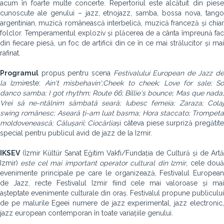
acum în foarte multe concerte. Repertoriul este alcătuit din piese
cunoscute ale genului – jazz, etnojazz, samba, bossa nova, tango
argentinian, muzică românească interbelică, muzică franceză și chiar
folclor. Temperamentul exploziv și plăcerea de a cânta împreună fac
din fiecare piesă, un foc de artificii din ce în ce mai strălucitor și mai
rafinat.
Programul
propus pentru scena
Festivalului European de Jazz de
la Izmir
este:
Ain't misbehavin'
;
Cheek to cheek; Love for sale; S
danco samba; I got rhythm; Route 66; Billie's bounce; Mas que nada;
Vrei să ne-ntâlnim sâmbată seară; Iubesc femeia; Zaraza; Colaj
swing românesc; Aseară ți-am luat basma; Hora staccato; Trompeta
moldovenească; Călușarii; Ciocârlia
și câteva piese surpriză pregătit
special pentru publicul avid de jazz de la Izmir.
IKSEV
(İzmir Kültür Sanat Eğitim Vakfı/Fundația de Cultură și de Artă
Izmir)
este cel mai important operator cultural din Izmir
, cele dou
evenimente principale pe care le organizează, Festivalul European
de Jazz, recte Festivalul Izmir fiind cele mai valoroase și mai
așteptate evenimente culturale din oraș. Festivalul propune publicului
de pe malurile Egeei numere de jazz experimental, jazz electronic,
jazz european contemporan în toate variațiile genului.