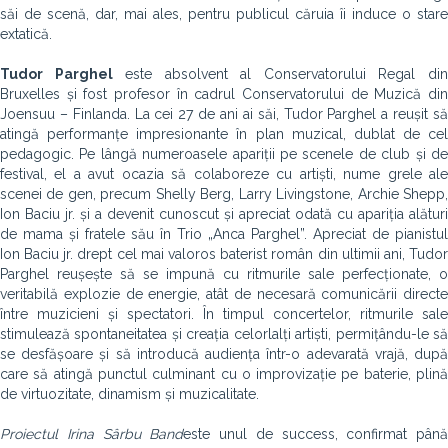
săi de scenă, dar, mai ales, pentru publicul căruia îi induce o stare
extatică.
Tudor Parghel
este absolvent al Conservatorului Regal di
Bruxelles și fost profesor în cadrul Conservatorului de Muzică din
Joensuu – Finlanda. La cei 27 de ani ai săi, Tudor Parghel a reușit să
atingă performanțe impresionante în plan muzical, dublat de cel
pedagogic. Pe lângă numeroasele apariții pe scenele de club și de
festival, el a avut ocazia să colaboreze cu artiști, nume grele ale
scenei de gen, precum Shelly Berg, Larry Livingstone, Archie Shepp,
Ion Baciu jr. și a devenit cunoscut și apreciat odată cu apariția alături
de mama și fratele său în Trio „Anca Parghel”. Apreciat de pianistul
Ion Baciu jr. drept cel mai valoros baterist român din ultimii ani, Tudor
Parghel reușește să se impună cu ritmurile sale perfecționate, o
veritabilă explozie de energie, atât de necesară comunicării directe
între muzicieni și spectatori. În timpul concertelor, ritmurile sale
stimulează spontaneitatea și creația celorlalți artiști, permițându-le să
se desfășoare și să introducă audiența într-o adevarată vrajă, după
care să atingă punctul culminant cu o improvizație pe baterie, plină
de virtuozitate, dinamism și muzicalitate.
Proiectul Irina Sârbu Band
este unul de success, confirmat până