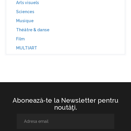
Arts visuels
Sciences
Musique
Théâtre & danse
Film
MULTIART
Abonează-te la Newsletter pentru
noutăţi.