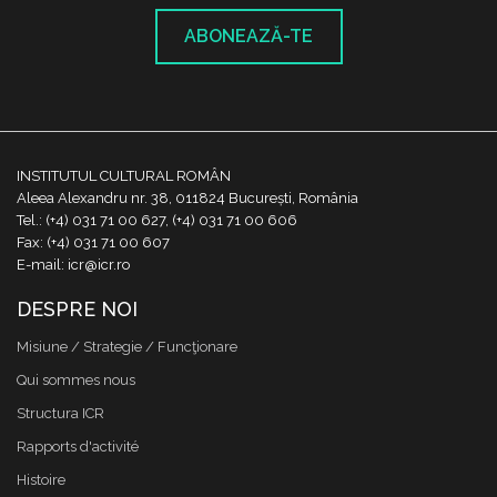
ABONEAZĂ-TE
INSTITUTUL CULTURAL ROMÂN
Aleea Alexandru nr. 38, 011824 București, România
Tel.: (+4) 031 71 00 627, (+4) 031 71 00 606
Fax: (+4) 031 71 00 607
E-mail: icr@icr.ro
DESPRE NOI
Misiune / Strategie / Funcţionare
Qui sommes nous
Structura ICR
Rapports d'activité
Histoire