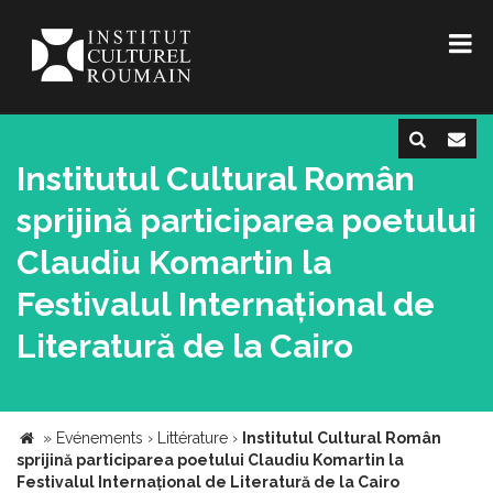
Institutul Cultural Român
sprijină participarea poetului
Claudiu Komartin la
Festivalul Internațional de
Literatură de la Cairo
»
Evénements
›
Littérature
›
Institutul Cultural Român
sprijină participarea poetului Claudiu Komartin la
Festivalul Internațional de Literatură de la Cairo