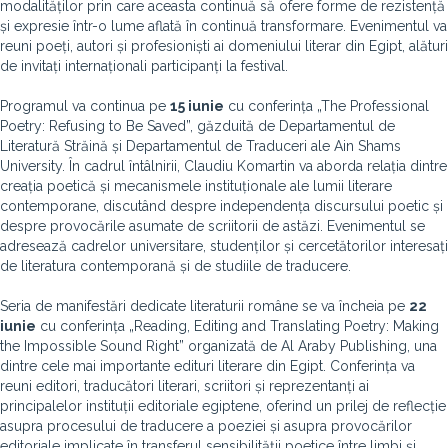
modalităților prin care aceasta continuă să ofere forme de rezistență
și expresie într-o lume aflată în continuă transformare. Evenimentul va
reuni poeți, autori și profesioniști ai domeniului literar din Egipt, alături
de invitați internaționali participanți la festival.
Programul va continua pe
15 iunie
cu conferința „The Professional
Poetry: Refusing to Be Saved”, găzduită de Departamentul de
Literatură Străină și Departamentul de Traduceri ale Ain Shams
University. În cadrul întâlnirii, Claudiu Komartin va aborda relația dintre
creația poetică și mecanismele instituționale ale lumii literare
contemporane, discutând despre independența discursului poetic și
despre provocările asumate de scriitorii de astăzi. Evenimentul se
adresează cadrelor universitare, studenților și cercetătorilor interesați
de literatura contemporană și de studiile de traducere.
Seria de manifestări dedicate literaturii române se va încheia pe
22
iunie
cu conferința „Reading, Editing and Translating Poetry: Making
the Impossible Sound Right” organizată de Al Araby Publishing, una
dintre cele mai importante edituri literare din Egipt. Conferința va
reuni editori, traducători literari, scriitori și reprezentanți ai
principalelor instituții editoriale egiptene, oferind un prilej de reflecție
asupra procesului de traducere a poeziei și asupra provocărilor
editoriale implicate în transferul sensibilității poetice între limbi și