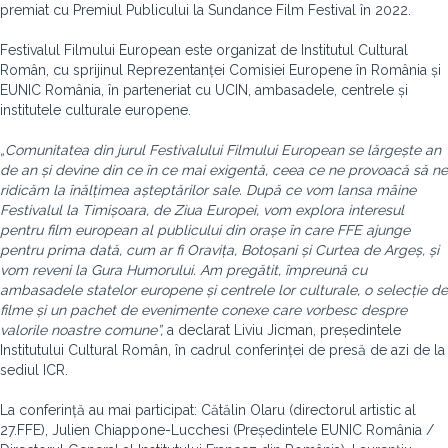
premiat cu Premiul Publicului la Sundance Film Festival în 2022.
Festivalul Filmului European este organizat de Institutul Cultural
Român, cu sprijinul Reprezentanței Comisiei Europene în România și
EUNIC România, în parteneriat cu UCIN, ambasadele, centrele și
institutele culturale europene.
„Comunitatea din jurul Festivalului Filmului European se lărgește an
de an și devine din ce în ce mai exigentă, ceea ce ne provoacă să ne
ridicăm la înălțimea așteptărilor sale. După ce vom lansa mâine
Festivalul la Timișoara, de Ziua Europei, vom explora interesul
pentru film european al publicului din orașe în care FFE ajunge
pentru prima dată, cum ar fi Oravița, Botoșani și Curtea de Argeș, și
vom reveni la Gura Humorului. Am pregătit, împreună cu
ambasadele statelor europene și centrele lor culturale, o selecție de
filme și un pachet de evenimente conexe care vorbesc despre
valorile noastre comune”,
a declarat Liviu Jicman, președintele
Institutului Cultural Român, în cadrul conferinței de presă de azi de la
sediul ICR.
La conferință au mai participat: Cătălin Olaru (directorul artistic al
27.FFE), Julien Chiappone-Lucchesi (Președintele EUNIC România /