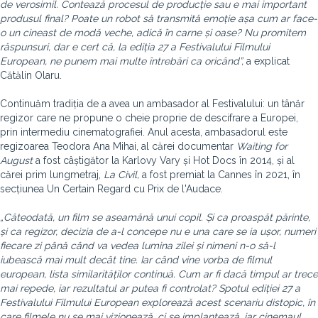
de verosimil. Contează procesul de producție sau e mai important
produsul final? Poate un robot să transmită emoție așa cum ar face-
o un cineast de modă veche, adică în carne și oase? Nu promitem
răspunsuri, dar e cert că, la ediția 27 a Festivalului Filmului
European, ne punem mai multe întrebări ca oricând”,
a explicat
Cătălin Olaru.
Continuăm tradiția de a avea un ambasador al Festivalului: un tânăr
regizor care ne propune o cheie proprie de descifrare a Europei,
prin intermediu cinematografiei. Anul acesta, ambasadorul este
regizoarea Teodora Ana Mihai, al cărei documentar
Waiting for
August
a fost câștigător la Karlovy Vary și Hot Docs în 2014, și al
cărei prim lungmetraj,
La Civil,
a fost premiat la Cannes în 2021, în
secțiunea Un Certain Regard cu Prix de l'Audace.
„
Câteodată, un film se aseamănă unui copil. Și ca proaspăt părinte,
și ca regizor, decizia de a-l concepe nu e una care se ia ușor, numeri
fiecare zi până când va vedea lumina zilei și nimeni n-o să-l
iubească mai mult decât tine. Iar când vine vorba de filmul
european, lista similarităților continuă. Cum ar fi dacă timpul ar trece
mai repede, iar rezultatul ar putea fi controlat? Spotul ediției 27 a
Festivalului Filmului European explorează acest scenariu distopic, în
care filmele nu se mai vizionează, ci se implantează, iar cinemaul