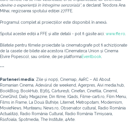
devine o experiență în întregime senzorială”
, a declarat Teodora Ana
Mihai, regizoarea spotului ediției 27.FFE.
Programul complet al proiecțiilor este disponibil în anexă.
Spotul acestei ediții a FFE și alte detalii - pot fi găsite aici:
www.ffe.ro
.
Biletele pentru filmele proiectate la cinematografe pot fi achiziționate
de la casele de bilete ale acestora (Cinemateca Union și Cinema
Elvire Popesco), sau online, de pe platforma
Eventbook
.
***
Parteneri media
: Zile și nopți, Cinemap, AaRC – All About
Romanian Cinema, Adevărul de weekend, Agerpres, Aivi media.hub,
BookBlog, BookHub, B365, Cărturești, Cinefan, Cinefilia, Cinemil,
CineGhid, Daily Magazine, Din filme, IQads, Filme-carti.ro, Film Menu,
Films in Frame, La Două Bufnițe, Liternet, Metropotam, Modernism,
MovieNews, Munteanu, News.ro, Observator cultural, Radio România
Actualități, Radio România Cultural, Radio România Timișoara,
Răsfoiala, Spotmedia, The Institute, 4Arte.