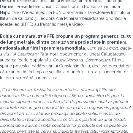
Directorul General al Institutului Francez din România), Laurențiu
Damian (Președintele Uniunii Cineaștilor din România), iar Laura
Napolitano (Vicepreședinta EUNIC România / Directoarea Institutului
Italian de Cultură) și Teodora Ana Mihai (ambasadoarea onorifică a
acestei ediții FFE) au transmis mesaje video.
Ediția cu numărul 27 a FFE propune un program generos, cu 33
de lungmetraje, dintre care 27 vor fi proiectate în premieră
națională și
un film în premieră mondială
:
Cum să fiu mort, dacă-
s viu / A Cautionary Tale
, noul documentar al Ilincăi Călugăreanu,
autoarea foarte popularului
Chuck Norris vs. Communism
. Filmul
spune povestea bârlădeanului Constantin Reliu, declarat decedat de
către autorități în timp ce se afla la muncă în Turcia și a încercărilor
lui de a-și recăpăta identitatea.
„
Ca în fiecare an, festivalul e o mărturie a diversității filmului
european. De la comedii feelgood și SF-uri, adică film de gen, la
cinema experimental și căutări atât de personale, încât ar putea fi
încadrate într-un gen numai al lor, pe toate le regăsim în programul
din acest an. Li se alătură producții dedicate noțiunii însăși de
diversitate, în toate accepțiunile ei. Ce am păstrat de anul trecut?
Dorința de a aduce în fața spectatorilor producții cât se poate de
recente, premiate la cele mai importante festivaluri internaționale.