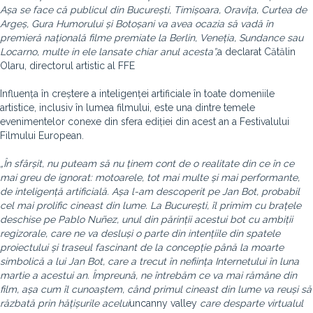
Așa se face că publicul din București, Timișoara, Oravița, Curtea de
Argeș, Gura Humorului și Botoșani va avea ocazia să vadă în
premieră națională filme premiate la Berlin, Veneția, Sundance sau
Locarno, multe in ele lansate chiar anul acesta”,
a declarat Cătălin
Olaru, directorul artistic al FFE
Influența în creștere a inteligenței artificiale în toate domeniile
artistice, inclusiv în lumea filmului, este una dintre temele
evenimentelor conexe din sfera ediției din acest an a Festivalului
Filmului European.
„În sfârșit, nu puteam să nu ținem cont de o realitate din ce în ce
mai greu de ignorat: motoarele, tot mai multe și mai performante,
de inteligență artificială. Așa l-am descoperit pe Jan Bot, probabil
cel mai prolific cineast din lume. La București, îl primim cu brațele
deschise pe Pablo Nuñez, unul din părinții acestui bot cu ambiții
regizorale, care ne va desluși o parte din intențiile din spatele
proiectului și traseul fascinant de la concepție până la moarte
simbolică a lui Jan Bot, care a trecut în neființa Internetului în luna
martie a acestui an. Împreună, ne întrebăm ce va mai rămâne din
film, așa cum îl cunoaștem, când primul cineast din lume va reuși să
răzbată prin hățișurile acelui
uncanny valley
care desparte virtualul