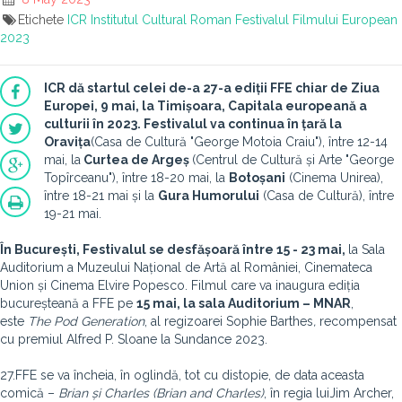
Etichete
ICR
Institutul Cultural Roman
Festivalul Filmului European
2023
ICR dă startul celei de-a 27-a ediții FFE chiar de Ziua
Europei, 9 mai, la Timișoara, Capitala europeană a
culturii în 2023. Festivalul va continua în țară la
Oravița
(Casa de Cultură "George Motoia Craiu"), între 12-14
mai,
la
Curtea de Argeș
(Centrul de Cultură și Arte "George
Topîrceanu"), între 18-20 mai, la
Botoșani
(Cinema Unirea),
între 18-21 mai și la
Gura Humorului
(Casa de Cultură), între
19-21 mai.
În București, Festivalul se desfășoară între 15 - 23 mai,
la
Sala
Auditorium a Muzeului Național de Artă al României, Cinemateca
Union și Cinema Elvire Popesco. Filmul care va inaugura ediția
bucureșteană a FFE pe
15 mai, la sala Auditorium – MNAR
,
este
The Pod Generation
, al regizoarei Sophie Barthes
,
recompensat
cu premiul Alfred P. Sloane la Sundance 2023.
27.FFE se va încheia, în oglindă, tot cu distopie, de data aceasta
comică –
Brian și Charles (Brian and Charles)
, în regia luiJim Archer,