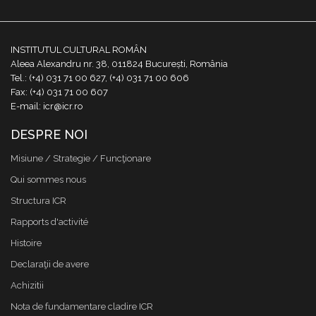
INSTITUTUL CULTURAL ROMÂN
Aleea Alexandru nr. 38, 011824 București, România
Tel.: (+4) 031 71 00 627, (+4) 031 71 00 606
Fax: (+4) 031 71 00 607
E-mail: icr@icr.ro
DESPRE NOI
Misiune / Strategie / Funcţionare
Qui sommes nous
Structura ICR
Rapports d'activité
Histoire
Declaraţii de avere
Achizitii
Nota de fundamentare cladire ICR