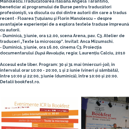
Manolescu.
Traducătoarea italiană
Angela Tarantino
,
beneficiar al programului de Burse pentru traducători
profesionişti, va discuta cu doi dintre autorii din care a tradus
recent - Floarea Țuțuianu şi Florin Manolescu – despre
avantajele experienţei de a explora textele traduse împreună
cu autorii.
- Duminică, 3 iunie, ora 12.00, scena Arena, pav. C3.
Atelier de
traduceri „Texte la microscop“
. Invitat:
Anca Mizumschi
.
- Duminică, 3 iunie, ora 16.00, cinema C3. Proiecția
documentarului
După Revoluție
, regia:
Laurențiu Calciu
, 2010
Accesul este liber. Program: 30 și 31 mai (miercuri-joi), în
intervalul orar 10:00 - 20:00, 1 și 2 iunie (vineri și sâmbătă),
între 10:00 și 22:00, 3 iunie (duminică), între 10:00 și 20:00.
Detalii bookfest.ro.