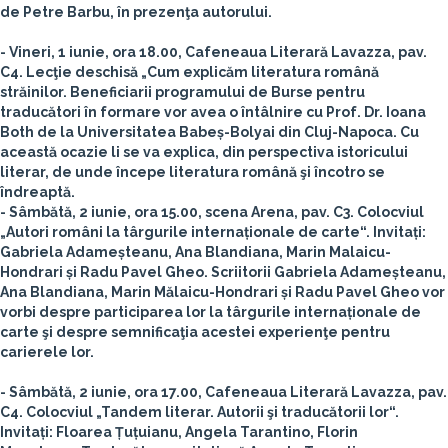
de Petre Barbu, în prezenţa autorului.
- Vineri, 1 iunie, ora 18.00, Cafeneaua Literară Lavazza, pav.
C4.
Lecţie deschisă „Cum explicăm literatura română
străinilor
. Beneficiarii programului de Burse pentru
traducători în formare vor avea o întâlnire cu Prof. Dr.
Ioana
Both
de la Universitatea Babeș-Bolyai din Cluj-Napoca. Cu
această ocazie li se va explica, din perspectiva istoricului
literar, de unde începe literatura română şi încotro se
îndreaptă.
- Sâmbătă, 2 iunie, ora 15.00, scena Arena, pav. C3.
Colocviul
„Autori români la târgurile internaționale de carte“
. Invitați:
Gabriela Adameșteanu, Ana Blandiana, Marin Malaicu-
Hondrari și Radu Pavel Gheo.
Scriitorii Gabriela Adameșteanu,
Ana Blandiana, Marin Mălaicu-Hondrari și Radu Pavel Gheo vor
vorbi despre participarea lor la târgurile internaționale de
carte şi despre semnificaţia acestei experienţe pentru
carierele lor.
- Sâmbătă, 2 iunie, ora 17.00, Cafeneaua Literară Lavazza, pav.
C4.
Colocviul „Tandem literar. Autorii şi traducătorii lor“
.
Invitați:
Floarea Țuțuianu, Angela Tarantino, Florin