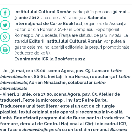
Institutului Cultural Român
participă în perioada
30 mai –
3 iunie 2012
la cea de-a VII-a ediţie a
Salonului
Internaţional de Carte Bookfest
, organizat de Asociaţia
Editorilor din România (AER) în Complexul Expozițional
Romexpo. Anul acesta, Franţa are statutul de ţară invitată. La
standul
Editurii Institutului Cultural Român
vor putea fi
găsite cele mai noi apariții editoriale, la prețuri promoționale
(reducere de 30%).
Evenimente ICR la Bookfest 2012
- Joi, 31 mai, ora 18.00, scena Agora, pav. C5.
Lansare
Lettre
Internationale
nr. 80-81
. Invitați:
Irina Horea
, redactor-șef
Lettre
Internationale
;
Adrian Mihalache
, colaborator
Lettre
Internationale
- Vineri, 1 iunie, ora 13.00, scena Agora, pav. C5.
Atelier de
traduceri „Texte la microscop“
. Invitat:
Petre Barbu
Traducerea unui text literar este și un act de chirurgie
plastică: textul original este operat si recompus într-o altă
limbă. Beneficiarii programului de Burse pentru traducători în
formare, derulat de Centrul Național al Cărții din cadrul ICR,
vor face o
demonstraţie pe viu
cu un text din romanul
Blazarea