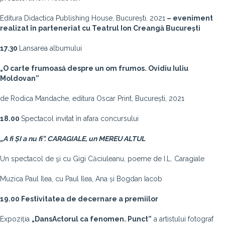
Editura Didactica Publishing House, București, 2021
– eveniment
realizat în parteneriat cu Teatrul Ion Creangă București
17.30
Lansarea albumului
„O carte frumoasă despre un om frumos. Ovidiu Iuliu
Moldovan”
de Rodica Mandache, editura Oscar Print, București, 2021
18.00
Spectacol invitat în afara concursului
„A fi ȘI a nu fi”. CARAGIALE, un MEREU ALTUL
Un spectacol de şi cu Gigi Căciuleanu, poeme de I.L. Caragiale
Muzica Paul Ilea, cu Paul Ilea, Ana și Bogdan Iacob
19.00 Festivitatea de decernare a premiilor
Expoziția
„DansActorul ca fenomen. Punct”
a artistului fotograf