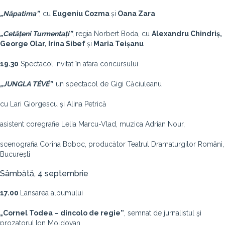
„Năpatima”
,
cu
Eugeniu Cozma
și
Oana Zara
„Cetățeni Turmentați”
, regia Norbert Boda, cu
Alexandru Chindriș,
George Olar, Irina Sibef
și
Maria Teișanu
19.30
Spectacol invitat în afara concursului
„JUNGLA TÉVÉ”
,
un spectacol de Gigi Căciuleanu
cu Lari Giorgescu și Alina Petrică
asistent coregrafie Lelia Marcu-Vlad, muzica Adrian Nour,
scenografia Corina Boboc, producător Teatrul Dramaturgilor Români,
București
Sâmbătă, 4 septembrie
17.00
Lansarea albumului
„Cornel Todea – dincolo de regie”
,
semnat de jurnalistul şi
prozatorul
Ion Moldovan