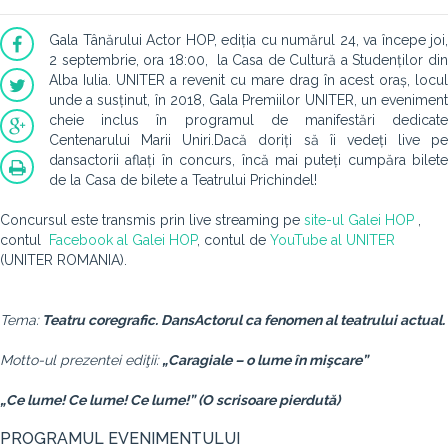
Gala Tânărului Actor HOP, ediția cu numărul 24, va începe joi,
2 septembrie, ora 18:00, la Casa de Cultură a Studenților din
Alba Iulia. UNITER a revenit cu mare drag în acest oraș, locul
unde a susținut, în 2018, Gala Premiilor UNITER, un eveniment
cheie inclus în programul de manifestări dedicate
Centenarului Marii Uniri.Dacă doriți să îi vedeți live pe
dansactorii aflați în concurs, încă mai puteți cumpăra bilete
de la Casa de bilete a Teatrului Prichindel!
Concursul este transmis prin live streaming pe
site-ul Galei HOP
,
contul
Facebook al Galei HOP
, contul de
YouTube al UNITER
(UNITER ROMANIA).
Tema:
Teatru coregrafic. DansActorul ca fenomen al teatrului actual.
Motto-ul prezentei ediţii:
„Caragiale – o lume în mişcare”
„Ce lume! Ce lume! Ce lume!” (O scrisoare pierdută)
PROGRAMUL EVENIMENTULUI