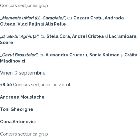
Concurs secţiunea grup
„Memento uMori (I.L. Caragiale)”
,
cu
Cezara Crețu, Andrada
Oltean, Vlad Pelin
și
Alis Pelle
„D` ale lu` Aghiuță”
,
cu
Stela Cora, Andrei Cristea
și
Lăcrămioara
Soare
„Cazul Broaștelor”
,
cu
Alexandru Cruceru, Sonia Kalman
și
Crăița
Mladinovici
Vineri, 3 septembrie
18.00
Concurs secţiunea Individual
Andreea Moustache
Toni Gheorghe
Oana Antonovici
Concurs secţiunea grup