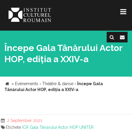
Începe Gala Tânărului Actor
HOP, ediția a XXIV-a
»
Evénements
›
Théâtre & danse
›
Începe Gala
Tânărului Actor HOP, ediția a XXIV-a
2 September 2021
Etichete
ICR
Gala Tânărului Actor HOP
UNITER