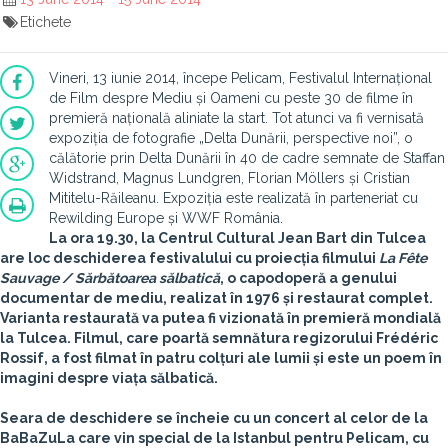
Etichete
Vineri, 13 iunie 2014, începe Pelicam, Festivalul Internațional
de Film despre Mediu și Oameni cu peste 30 de filme în
premieră națională aliniate la start. Tot atunci va fi vernisată
expoziția de fotografie „Delta Dunării, perspective noi”, o
călătorie prin Delta Dunării în 40 de cadre semnate de Staffan
Widstrand, Magnus Lundgren, Florian Möllers și Cristian
Mititelu-Răileanu. Expoziția este realizată în parteneriat cu
Rewilding Europe și WWF România.
La ora 19.30, la Centrul Cultural Jean Bart din Tulcea
are loc deschiderea festivalului cu proiecția filmului
La Fête
Sauvage / Sărbătoarea sălbatică
, o capodoperă a genului
documentar de mediu, realizat în 1976 și restaurat complet.
Varianta restaurată va putea fi vizionată în premieră mondială
la Tulcea. Filmul, care poartă semnătura regizorului Frédéric
Rossif, a fost filmat în patru colțuri ale lumii și este un poem în
imagini despre viața sălbatică.
Seara de deschidere se încheie cu un concert al celor de la
BaBaZuLa
care vin special de la Istanbul pentru Pelicam, cu