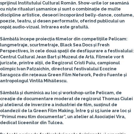
sprijinul
Institutului Cultural Român
. Show-urile lor seamănă
cu niște ritualuri șamanice și sunt o combinație de multe
discipline artistice, deseori încoporând belly-dance, costume,
poezie, teatru, și desen performativ, oferind publicului un
ospăț audio-vizual. Intrarea este gratuită.
Sâmbătă începe proiecția filmelor din competițiile Pelicam:
lungmetraje, scurtmetraje, Black Sea Docs și Fresh
Perspectives, în cele două spații de desfășurare a festivalului:
Centrul Cultural Jean Bart și Muzeul de Artă. Filmele vor fi
jurizate, printre alții, de Regizorul Cristi Puiu, campionul
olimpic Ivan Patzaichin, directorul festivalului Ecozine
Saragoza din rețeaua Green Film Network, Pedro Fuente și
antropologul Vintilă Mihăilescu.
Sâmbătă și duminică au loc și workshop-urile Pelicam, de
creație de documentare moderat de regizorul Thomas Ciulei
și atelierul de înverzire a industriei de film, susținut de
olandezii de la Green Film Making. Între 9 și 15 iunie are loc și
“Primul meu film documentar”, un atelier al Asociației Vira,
dedicat liceenilor din Tulcea.