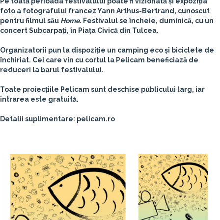
Pe toată perioada festivalului poate fi vizionată și expoziția
foto a fotografului francez Yann Arthus-Bertrand, cunoscut
pentru filmul său
Home
. Festivalul se încheie, duminică, cu un
concert Subcarpați, în Piața Civică din Tulcea.
Organizatorii pun la dispoziție un camping eco și biciclete de
închiriat. Cei care vin cu cortul la Pelicam beneficiază de
reduceri la barul festivalului.
Toate proiecțiile Pelicam sunt deschise publicului larg, iar
intrarea este gratuită.
Detalii suplimentare: pelicam.ro