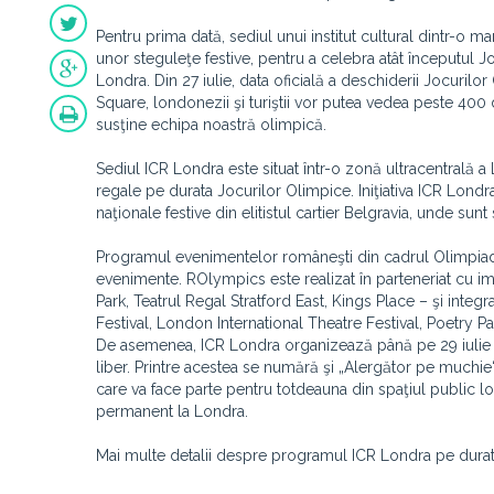
Pentru prima dată, sediul unui institut cultural dintr-o 
unor steguleţe festive, pentru a celebra atât începutul Jo
Londra. Din 27 iulie, data oficială a deschiderii Jocuril
Square, londonezii şi turiştii vor putea vedea peste 400
susţine echipa noastră olimpică.
Sediul ICR Londra este situat într-o zonă ultracentrală a 
regale pe durata Jocurilor Olimpice. Iniţiativa ICR Lond
naţionale festive din elitistul cartier Belgravia, unde sun
Programul evenimentelor româneşti din cadrul Olimpiadei
evenimente. ROlympics este realizat în parteneriat cu imp
Park, Teatrul Regal Stratford East, Kings Place – şi int
Festival, London International Theatre Festival, Poetry 
De asemenea, ICR Londra organizează până pe 29 iulie o s
liber. Printre acestea se numără şi „Alergător pe muchie
care va face parte pentru totdeauna din spaţiul public 
permanent la Londra.
Mai multe detalii despre programul ICR Londra pe durat