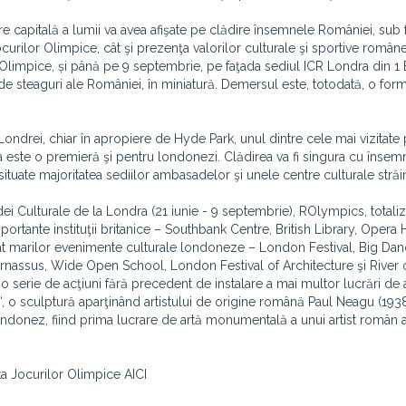
mare capitală a lumii va avea afişate pe clădire însemnele României, sub
curilor Olimpice, cât şi prezenţa valorilor culturale şi sportive române
or Olimpice, și până pe 9 septembrie, pe faţada sediul ICR Londra din 1
 de steaguri ale României, în miniatură. Demersul este, totodată, o for
Londrei, chiar în apropiere de Hyde Park, unul dintre cele mai vizitate 
ra este o premieră şi pentru londonezi. Clădirea va fi singura cu însem
t situate majoritatea sediilor ambasadelor şi unele centre culturale străi
 Culturale de la Londra (21 iunie - 9 septembrie), ROlympics, totali
ortante instituţii britanice – Southbank Centre, British Library, Opera
egrat marilor evenimente culturale londoneze – London Festival, Big Da
Parnassus, Wide Open School, London Festival of Architecture şi River 
erie de acţiuni fără precedent de instalare a mai multor lucrări de a
“, o sculptură aparţinând artistului de origine română Paul Neagu (193
londonez, fiind prima lucrare de artă monumentală a unui artist român
a Jocurilor Olimpice AICI