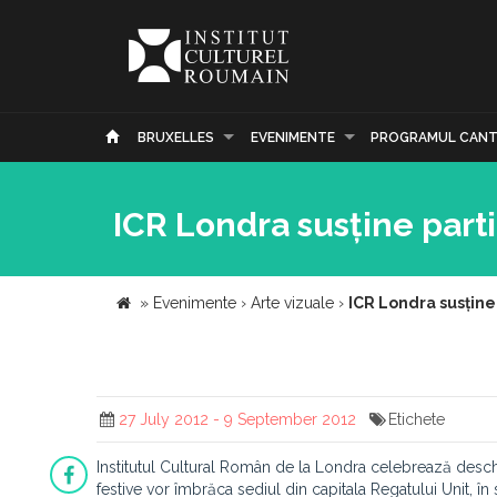
BRUXELLES
EVENIMENTE
PROGRAMUL CANT
ICR Londra susține part
»
Evenimente
›
Arte vizuale
›
ICR Londra susține
27 July 2012 - 9 September 2012
Etichete
Institutul Cultural Român de la Londra celebrează desch
festive vor îmbrăca sediul din capitala Regatului Unit, în