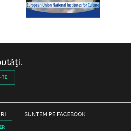
utăţi.
-TE
RI
SUNTEM PE FACEBOOK
ER