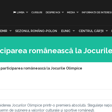
LIMBA
CURSURI
DESPRE NOI
MEDIA
INFORMAȚII DE INTERES
EMIR
SEZONUL ROMÂNO-POLON
EUNIC
CENTRUL CĂRŢII
iciparea românească la Jocuril
 participarea românească la Jocurile Olimpice
iderea Jocurilor Olimpice printr-o premieră absolută. Steguleţe naţi
 semn de suţinere a valorilor culturale şi sportive româneşti.