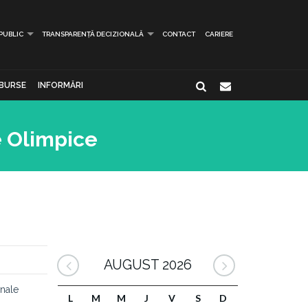
 PUBLIC
TRANSPARENȚĂ DECIZIONALĂ
CONTACT
CARIERE
BURSE
INFORMĂRI
e Olimpice
AUGUST 2026
onale
L
M
M
J
V
S
D