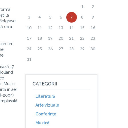
1
2
 forma
şti la
3
4
5
6
7
8
9
 Belgrave
mă de a
10
11
12
13
14
15
16
17
18
19
20
21
22
23
parcuri
24
25
26
27
28
29
30
ne
ne.
31
zează 17
 Holland
nce
CATEGORII
of Music.
rtă în aer
8-2004),
Literatură
 amplasată
Arte vizuale
Conferinţe
Muzică