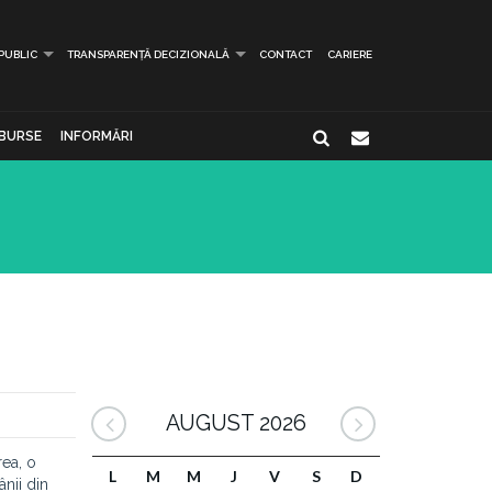
 PUBLIC
TRANSPARENȚĂ DECIZIONALĂ
CONTACT
CARIERE
BURSE
INFORMĂRI
AUGUST 2026
rea, o
L
M
M
J
V
S
D
nii din