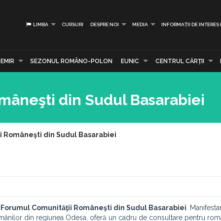
LIMBA
CURSURI
DESPRE NOI
MEDIA
INFORMAȚII DE INTERES
EMIR
SEZONUL ROMÂNO-POLON
EUNIC
CENTRUL CĂRŢII
mâneşti din Sudul Basarabiei
i Româneşti din Sudul Basarabiei
,
Forumul Comunităţii Româneşti din Sudul Basarabiei
. Manifesta
 Românilor din regiunea Odesa, oferă un cadru de consultare pentru româ