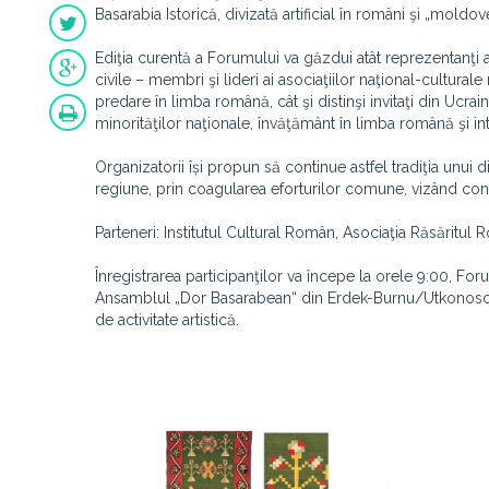
Basarabia Istorică, divizată artificial în români şi „mold
Ediţia curentă a Forumului va găzdui atât reprezentanţi 
civile – membri şi lideri ai asociaţiilor naţional-cultura
predare în limba română, cât şi distinşi invitaţi din Ucr
minorităţilor naţionale, învăţământ în limba română şi inte
Organizatorii își propun să continue astfel tradiţia unui
regiune, prin coagularea eforturilor comune, vizând conso
Parteneri: Institutul Cultural Român, Asociaţia Răsăritul
Înregistrarea participanţilor va începe la orele 9:00, Fo
Ansamblul „Dor Basarabean“ din Erdek-Burnu/Utkonosovka
de activitate artistică.