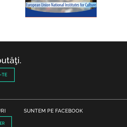
utăţi.
-TE
RI
SUNTEM PE FACEBOOK
ER