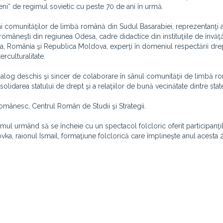
oveni“ de regimul sovietic cu peste 70 de ani în urmă.
ai comunităţilor de limbă română din Sudul Basarabiei, reprezentanţi ai
le româneşti din regiunea Odesa, cadre didactice din instituţiile de învă
aina, România şi Republica Moldova, experţi în domeniul respectării dre
rculturalitate.
 dialog deschis şi sincer de colaborare în sânul comunităţii de limbă 
lidarea statului de drept şi a relaţiilor de bună vecinătate dintre stat
 Românesc, Centrul Român de Studii şi Strategii.
rumul urmând să se încheie cu un spectacol folcloric oferit participanţi
, raionul Ismail, formaţiune folclorică care împlineşte anul acesta 