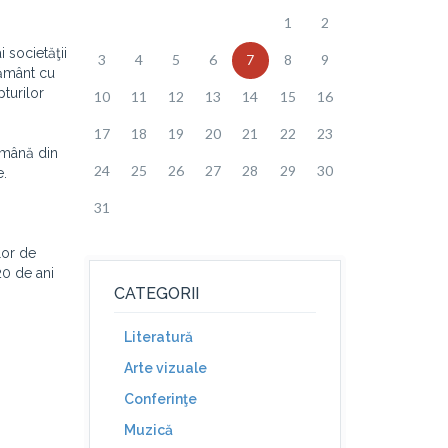
1
2
 societăţii
3
4
5
6
7
8
9
ţământ cu
pturilor
10
11
12
13
14
15
16
17
18
19
20
21
22
23
română din
24
25
26
27
28
29
30
e.
31
lor de
20 de ani
CATEGORII
Literatură
Arte vizuale
Conferinţe
Muzică