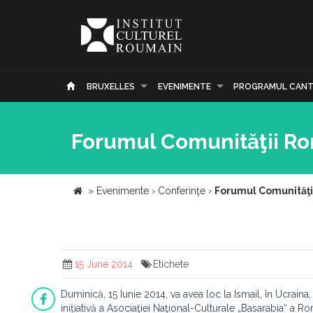
BRUXELLES
EVENIMENTE
PROGRAMUL CANT
Forumul Comunităţii Ro
»
Evenimente
›
Conferinţe
›
Forumul Comunităţi
15 June 2014
Etichete
Duminică, 15 Iunie 2014, va avea loc la Ismail, în Ucraina
inițiativă a Asociaţiei Naţional-Culturale „Basarabia“ a