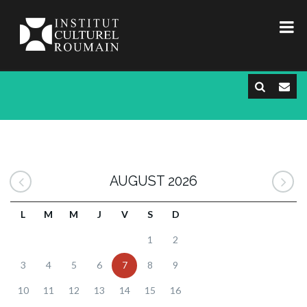
AUGUST 2026
L
M
M
J
V
S
D
1
2
3
4
5
6
7
8
9
10
11
12
13
14
15
16