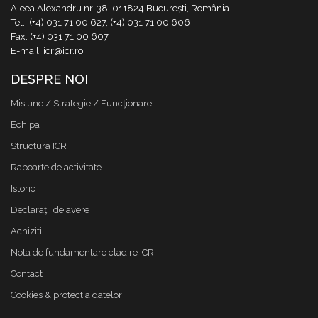
Aleea Alexandru nr. 38, 011824 București, România
Tel.: (+4) 031 71 00 627, (+4) 031 71 00 606
Fax: (+4) 031 71 00 607
E-mail: icr@icr.ro
DESPRE NOI
Misiune / Strategie / Funcţionare
Echipa
Structura ICR
Rapoarte de activitate
Istoric
Declaraţii de avere
Achizitii
Nota de fundamentare cladire ICR
Contact
Cookies & protectia datelor