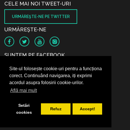
CELE MAI NOI TWEET-URI
URMĂREŞTE-NE PE TWITTER
URMĂREŞTE-NE
SUNTEM PE FACEBOOK
Site-ul folosește cookie-uri pentru a funcționa
corect. Continuând navigarea, iți exprimi
acordul asupra folosirii cookie-urilor.
Află mai mult
Setări
Refuz
Accept!
cookies