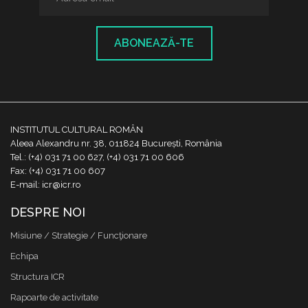
ABONEAZĂ-TE
INSTITUTUL CULTURAL ROMÂN
Aleea Alexandru nr. 38, 011824 București, România
Tel.: (+4) 031 71 00 627, (+4) 031 71 00 606
Fax: (+4) 031 71 00 607
E-mail: icr@icr.ro
DESPRE NOI
Misiune / Strategie / Funcţionare
Echipa
Structura ICR
Rapoarte de activitate