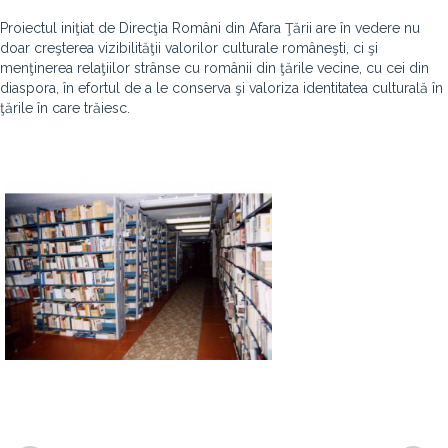
Proiectul iniţiat de Direcţia Români din Afara Ţării are în vedere nu
doar creşterea vizibilităţii valorilor culturale româneşti, ci şi
menţinerea relaţiilor strânse cu românii din ţările vecine, cu cei din
diaspora, în efortul de a le conserva şi valoriza identitatea culturală în
ţările în care trăiesc.