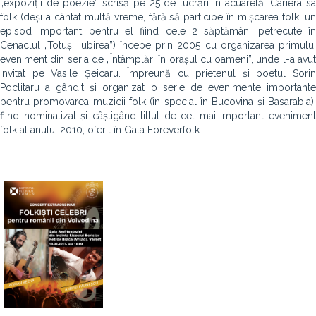
„expoziții de poezie” scrisă pe 25 de lucrări în acuarelă. Cariera sa
folk (deși a cântat multă vreme, fără să participe în mișcarea folk, un
episod important pentru el fiind cele 2 săptămâni petrecute în
Cenaclul „Totuși iubirea”) începe prin 2005 cu organizarea primului
eveniment din seria de „Întâmplări în orașul cu oameni”, unde l-a avut
invitat pe Vasile Șeicaru. Împreună cu prietenul și poetul Sorin
Poclitaru a gândit și organizat o serie de evenimente importante
pentru promovarea muzicii folk (în special în Bucovina și Basarabia),
fiind nominalizat și câștigând titlul de cel mai important eveniment
folk al anului 2010, oferit în Gala Foreverfolk.