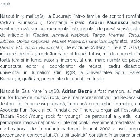
zonă.
Născut în 3 mai 1969, la București, într-o familie de scriitori români
(Adrian Păunescu și Constanța Buzea),
Andrei Păunescu
est
scriitor (proză, versuri, memorialistică), jurnalist de presă scrisă (sute
de articole în
Flacăra
,
Jurnalul Național,
Tango, Vremea, Totuși
iubirea, Opinia națională, Market Research, Gracious Light
etc), radio
(
Smart FM, Radio București
) și televiziune (Antena 1, Tele 7, OTV)
interpret de folk și rock (fondator al trupei Totuși, mii de concerte în
toată țara și în lume, autor și interpret al unui mare număr de piese
cunoscute, editor și coordonator de redacții, cadru didactic
universitar în Jurnalism (din 1998, la Universitatea Spiru Haret
București), grafician, președinte de fundații culturale.
Născut la Baia Mare în 1968,
Adrian Beznă
a fost membru al ma
multor trupe de muzică rock, cele mai reprezentative fiind Rebeca și
Teuton. Tot în aceeași perioadă, împreună cu membrii formației, cu
Asociația Fun Rock și cu Fundația de Tineret, a organizat Festivalul
Tabără Rock „Young rock for youngs” pe parcursul a 5 ediții cu
participare masivă națională și internațională, eveniment mediatizat la
nivel național de importanți parteneri. În anul 2002 a avut prima
prezentare a conceptului „Cu lupii laolaltă”, constând în lansarea unei