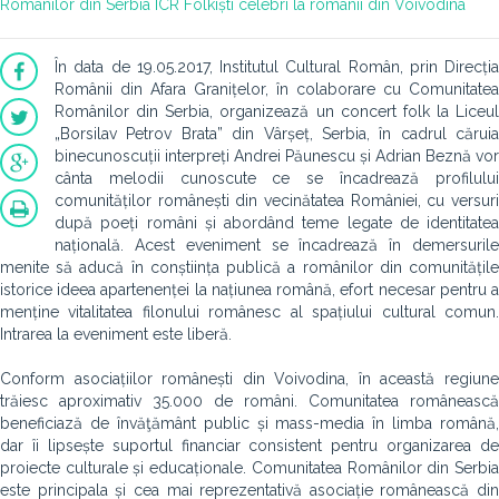
Românilor din Serbia
ICR
Folkiști celebri la românii din Voivodina
În data de 19.05.2017, Institutul Cultural Român, prin Direcția
Românii din Afara Granițelor, în colaborare cu Comunitatea
Românilor din Serbia, organizează un concert folk la Liceul
„Borsilav Petrov Brata” din Vârșeț, Serbia, în cadrul căruia
binecunoscuții interpreți Andrei Păunescu și Adrian Beznă vor
cânta melodii cunoscute ce se încadrează profilului
comunităților românești din vecinătatea României, cu versuri
după poeți români și abordând teme legate de identitatea
națională. Acest eveniment se încadrează în demersurile
menite să aducă în conștiința publică a românilor din comunitățile
istorice ideea apartenenței la națiunea română, efort necesar pentru a
menține vitalitatea filonului românesc al spațiului cultural comun.
Intrarea la eveniment este liberă.
Conform asociațiilor românești din Voivodina, în această regiune
trăiesc aproximativ 35.000 de români. Comunitatea românească
beneficiază de învăţământ public și mass-media în limba română,
dar îi lipsește suportul financiar consistent pentru organizarea de
proiecte culturale și educaționale. Comunitatea Românilor din Serbia
este principala și cea mai reprezentativă asociație românească din