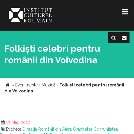
Folkiști celebri pentru
românii din Voivodina
»
Evenimente
›
Muzică
›
Folkiști celebri pentru românii
din Voivodina
19 May 2017
Etichete
Direcția Românii din Afara Granițelor
Comunitatea