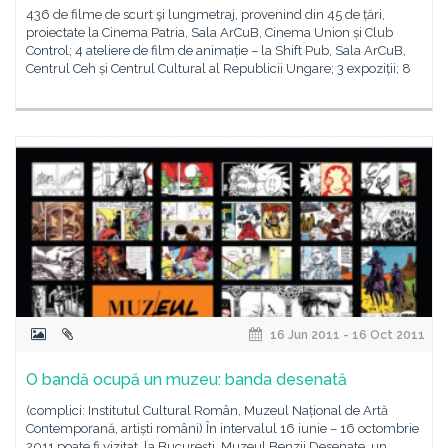
436 de filme de scurt şi lungmetraj, provenind din 45 de țări,
proiectate la Cinema Patria, Sala ArCuB, Cinema Union și Club
Control; 4 ateliere de film de animație – la Shift Pub, Sala ArCuB,
Centrul Ceh și Centrul Cultural al Republicii Ungare; 3 expoziții; 8
16 Jun 2011 - 16 Oct 2011
O bandă ocupă un muzeu: banda desenată
(complici: Institutul Cultural Român, Muzeul Național de Artă
Contemporană, artiști români) În intervalul 16 iunie – 16 octombrie
2011 poate fi vizitat, la București, Muzeul Benzii Desenate, un