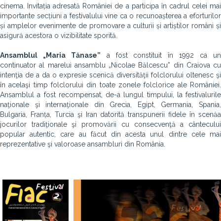
cinema. Invitația adresată României de a participa în cadrul celei mai
importante secțiuni a festivalului vine ca o recunoașterea a eforturilor
și amplelor evenimente de promovare a culturii și artiștilor români și
asigură acestora o vizibilitate sporită.
Ansamblul „Maria Tănase”
a fost constituit în 1992 ca u
continuator al marelui ansamblu „Nicolae Bălcescu” din Craiova cu
intenţia de a da o expresie scenică diversităţii folclorului oltenesc şi
în acelaşi timp folclorului din toate zonele folclorice ale României.
Ansamblul a fost recompensat, de-a lungul timpului, la festivalurile
naţionale şi internaţionale din Grecia, Egipt, Germania, Spania,
Bulgaria, Franța, Turcia şi Iran datorită transpunerii fidele în scenăa
jocurilor tradiţionale şi promovării cu consecvenţă a cântecului
popular autentic, care au făcut din acesta unul dintre cele mai
reprezentative şi valoroase ansambluri din România.