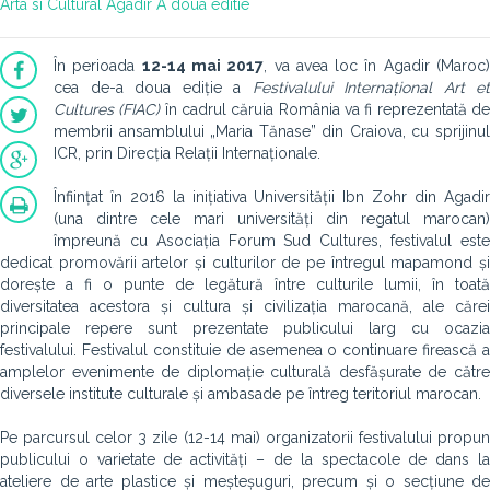
Arta si Cultural
Agadir
A doua editie
În perioada
12-14 mai 2017
, va avea loc în Agadir (Maroc
cea de-a doua ediție a
Festivalului Internațional Art et
Cultures (FIAC)
în cadrul căruia România va fi reprezentată d
membrii ansamblului „Maria Tănase” din Craiova, cu sprijinul
ICR, prin Direcția Relații Internaționale.
Înființat în 2016 la inițiativa Universității Ibn Zohr din Agadir
(una dintre cele mari universități din regatul marocan)
împreună cu Asociația Forum Sud Cultures, festivalul este
dedicat promovării artelor și culturilor de pe întregul mapamond și
dorește a fi o punte de legătură între culturile lumii, în toată
diversitatea acestora și cultura și civilizația marocană, ale cărei
principale repere sunt prezentate publicului larg cu ocazia
festivalului. Festivalul constituie de asemenea o continuare firească a
amplelor evenimente de diplomație culturală desfășurate de către
diversele institute culturale și ambasade pe întreg teritoriul marocan.
Pe parcursul celor 3 zile (12-14 mai) organizatorii festivalului propun
publicului o varietate de activități – de la spectacole de dans la
ateliere de arte plastice și meșteșuguri, precum și o secțiune de