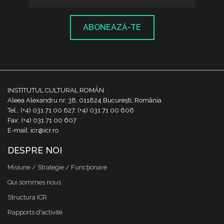
ABONEAZĂ-TE
INSTITUTUL CULTURAL ROMÂN
Aleea Alexandru nr. 38, 011824 București, România
Tel.: (+4) 031 71 00 627, (+4) 031 71 00 606
Fax: (+4) 031 71 00 607
E-mail: icr@icr.ro
DESPRE NOI
Misiune / Strategie / Funcţionare
Qui sommes nous
Structura ICR
Rapports d'activité