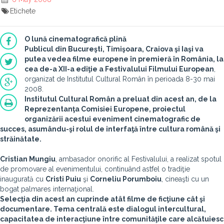
Etichete
O lună cinematografică plină
Publicul din Bucureşti, Timişoara, Craiova şi Iaşi va
putea vedea filme europene în premieră în România, la
cea de-a XII-a ediţie a
Festivalului Filmului European
,
organizat de Institutul Cultural Român în perioada 8-30 mai
2008.
Institutul Cultural Român a preluat din acest an, de la
Reprezentanţa Comisiei Europene, proiectul
organizării acestui eveniment cinematografic de
succes, asumându-şi rolul de interfaţă între cultura română şi
străinătate.
Cristian Mungiu
, ambasador onorific al Festivalului, a realizat spotul
de promovare al evenimentului, continuând astfel o tradiţie
inaugurată cu
Cristi Puiu
şi
Corneliu Porumboiu
, cineaşti cu un
bogat palmares internaţional.
Selecţia din acest an cuprinde atât filme de ficţiune cât şi
documentare. Tema centrală este dialogul intercultural,
capacitatea de interacţiune între comunităţile care alcătuiesc