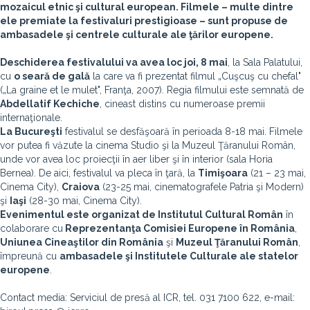
mozaicul etnic şi cultural european. Filmele – multe dintre
ele premiate la festivaluri prestigioase – sunt propuse de
ambasadele şi centrele culturale ale ţărilor europene.
Deschiderea festivalului va avea loc
joi, 8 mai
, la Sala Palatului,
cu
o seară de gală
la care va fi prezentat filmul „Cuşcuş cu chefal"
(„La graine et le mulet", Franţa, 2007). Regia filmului este semnată de
Abdellatif Kechiche
, cineast distins cu numeroase premii
internaţionale.
La
Bucureşti
festivalul se desfăşoară în perioada 8-18 mai. Filmele
vor putea fi văzute la cinema Studio şi la Muzeul Ţăranului Român,
unde vor avea loc proiecţii în aer liber şi în interior (sala Horia
Bernea). De aici, festivalul va pleca în ţară, la
Timişoara
(21 – 23 mai,
Cinema City),
Craiova
(23-25 mai, cinematografele Patria şi Modern)
şi
Iaşi
(28-30 mai, Cinema City).
Evenimentul este organizat de
Institutul Cultural Român
în
colaborare cu
Reprezentanţa Comisiei Europene în România
,
Uniunea Cineaştilor din România
şi
Muzeul Ţăranului Român
,
împreună cu
ambasadele şi Institutele Culturale ale statelor
europene
.
Contact media: Serviciul de presă al ICR, tel. 031 7100 622, e-mail: