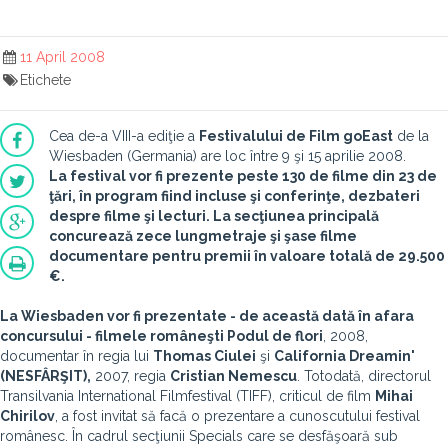
11 April 2008
Etichete
Cea de-a VIII-a ediţie a
Festivalului de Film goEast
de la
Wiesbaden (Germania) are loc între 9 şi 15 aprilie 2008.
La festival vor fi prezente peste 130 de filme din 23 de
ţări, în program fiind incluse şi conferinţe, dezbateri
despre filme şi lecturi. La secţiunea principală
concurează zece lungmetraje şi şase filme
documentare pentru premii în valoare totală de 29.500
€.
La Wiesbaden vor fi prezentate - de această dată în afara
concursului - filmele româneşti
Podul de flori
, 2008,
documentar în regia lui
Thomas Ciulei
şi
California Dreamin'
(NESFÂRŞIT),
2007, regia
Cristian Nemescu
. Totodată, directorul
Transilvania International Filmfestival (TIFF), criticul de film
Mihai
Chirilov
, a fost invitat să facă o prezentare a cunoscutului festival
românesc. În cadrul secţiunii Specials care se desfăşoară sub