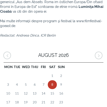
genericul „Aus dem Abseits: Roma im östlichen Europa/Din ofsaid:
Rromii în Europa de Est" scriitoarea de etnie rromă
Luminiţa Mihai
Cioabă
va citi din din opera ei.
Mai multe informaţii despre program şi festival la www.filmfestival-
goeast.de.
Redactat: Andreea Dinca, ICR Berlin
AUGUST 2026
MON
TUE
WED
THU
FRI
SAT
SUN
1
2
3
4
5
6
7
8
9
10
11
12
13
14
15
16
17
18
19
20
21
22
23