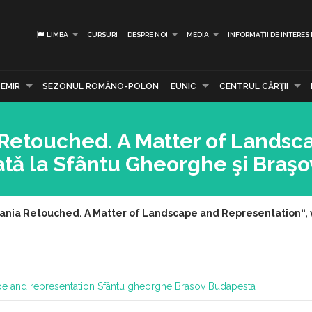
LIMBA
CURSURI
DESPRE NOI
MEDIA
INFORMAȚII DE INTERES
EMIR
SEZONUL ROMÂNO-POLON
EUNIC
CENTRUL CĂRŢII
 Retouched. A Matter of Landsc
tă la Sfântu Gheorghe şi Braşo
vania Retouched. A Matter of Landscape and Representation“, ve
pe and representation
Sfântu gheorghe
Brasov
Budapesta