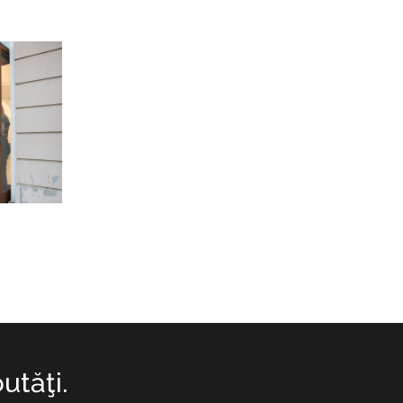
utăţi.