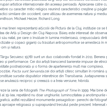
upări artistice internaționale din aceeași perioadă. Aplecarea către cu
nebre cu caracter mitic-religios reunind caracteristici creştine şi păgâ
ctici similare din occident, care utilizau de asemenea natura şi mediul
 Smithson, Michael Heizer, Richard Long.
 mai tineri reprezentanți aiȘcolii de Pictură de la Cluj, instituție ce s
atea de Artă și Design din Cluj-Napoca. Băieș este interesat de observa
lui său natal, pe care o învăluie în lumina misterioasă, crepusculară din
stractizate și copaci giganți cu trăsături antropomorfice se amestecă în
e om și natură.
. Târgu Secuiesc 1978) sunt un duo colaborativ fondat în 2011. Benera ș
ideo și performance. Cei doi artiști transcend barierele impuse de etnici
ibilitate postnațională și o formă de apartenență mult mai complexă,
xpoziție,
Pacta sunt Servanda,
cei doi artiști citesc simultan în română 
nstituie sursele disputelor interetnice din Transilvania. Juxtapunerea 
 se anulează reciproc și creează o a treia versiune, hibridă.
eze la seria de fotografii
The Photograph of Time
în 1999. Mai bine d
al 19-lea, repetând nu doar unghiurile, luminozitatea și anotimpurile 
tografică, astfel rezultând monumente peisagistice– perechi de fotografi
ă aproape religioasă și suprapunând trecutul peste prezent. Interesat