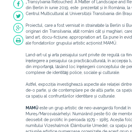
„
Transylvania Retouched. A Matter of Landscape and Repres
din Berlin în iunie 2019, este prezentat și în România,
Centrul Multicultural al Universității Transilvania din Bra
Proiectul, care a fost vernisat in strainatate la Berlin si 
originari din Transilvania, atât români cât și maghiari, ca
land art, docu-ficțiune, appropriation art. Ea pune în evi
ale fondatorilor grupului artistic acționist MAMŰ.
Land-art-ul şi arta peisajului sunt privite de regulă ca fi
înțelegere a peisajului ca practicăculturală, în accepția lu
din importanţă, lăsând loc înţelegerii conceptului de p
complexe de identităţi police, sociale şi culturale.
Astfel, expoziția investighează aspecte ale relației dintre 
de-o parte, și de contemplare pe de altă parte, ca spațiu 
ca spațiu al confruntărilor identitare și culturale.
MAMŰ
este un grup artistic de neo-avangardă fondat în 
Mureș/Marosvásárhelyi. Numărând peste 60 de membri ac
deosebit de prolific în perioada 1979 - 1985. Aceștia fol
numitului Vizeshalmok (Dâmburile Umede), ca spaţiu perform
acțiunile artistice numeroase organízate de acest grup 