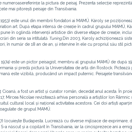
ace numeroasereferințe la pictura de peisaj. Prezenta selecție reprezint
cele mai pitorești peisaje din Transilvania.
 1953) este unul din membrii fondatori ai MAMÜ. Károly se poziționeaz
riation art. După etapa intensă de creație în cadrul grupului MAMÜ, Ká
une în oglindă intervenții artistice din diverse etape de creație, inclu
rări din seria sa intitulată
Tuning.
Din 2003, Karoly achiziționează sist
ri, în număr de 18 an de an, și intervine în ele cu propriul său stil picto
1974) este un pictor peisagist, membru al grupului MAMÜ de după 19
rmania și predă pictură la Universitatea de artă din Rostock. Pictează
mană este vizibilă, producând un impact puternic. Peisajele transilvă
Cioană, a fost un artist și curator român, decedat anul acesta. În proi
017, Mircea Nicolae revizitează arhiva personală a artiștilor Ion Râmnic ș
ul cultural local și național activitatea acestora. Cei doi artiști aparți
le coagulate de grupul MAMÜ.
) locuiește Budapesta. Lucrează cu diverse mijloace de exprimare, d
e. S-a născut și a copilărit în Transilvania, iar la cincisprezece ani a emig