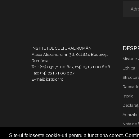
DESP
INSTITUTUL CULTURAL ROMÂN
Aleea Alexandru nr. 38, 011824 București,
Misiune 
România
Tel.: (+4) 031 71 00 627, (+4) 031 71 00 606
Echipa
Fax: (+4) 031 71 00 607
Structur
E-mail: icr@icr.ro
Rapoarte 
Istoric
Declaraţi
Achizitii
Nota de 
Contact
Site-ul folosește cookie-uri pentru a funcționa corect. Contin