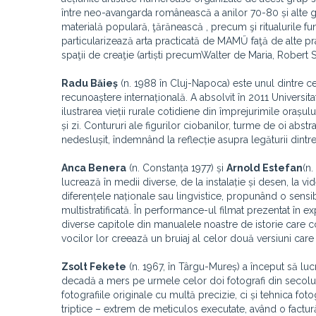
între neo-avangarda românească a anilor 70-80 și alte gr
materială populară, ţărănească , precum şi ritualurile fu
particularizează arta practicată de MAMŰ faţă de alte pra
spaţii de creaţie (artiști precumWalter de Maria, Robert
Radu Băieș
(n. 1988 în Cluj-Napoca) este unul dintre cei
recunoaștere internațională. A absolvit în 2011 Universit
ilustrarea vieții rurale cotidiene din împrejurimile orașu
și zi. Contururi ale figurilor ciobanilor, turme de oi ab
nedeslușit, îndemnând la reflecție asupra legăturii dintr
Anca Benera
(n. Constanța 1977) și
Arnold Estefan
(n
lucrează în medii diverse, de la instalație și desen, la v
diferențele naționale sau lingvistice, propunând o sens
multistratificată. În performance-ul filmat prezentat în e
diverse capitole din manualele noastre de istorie care co
vocilor lor creează un bruiaj al celor două versiuni care
Zsolt Fekete
(n. 1967, în Târgu-Mureș) a început să lucr
decadă a mers pe urmele celor doi fotografi din secolul 
fotografiile originale cu multă precizie, ci și tehnica fo
triptice – extrem de meticulos executate, având o factur