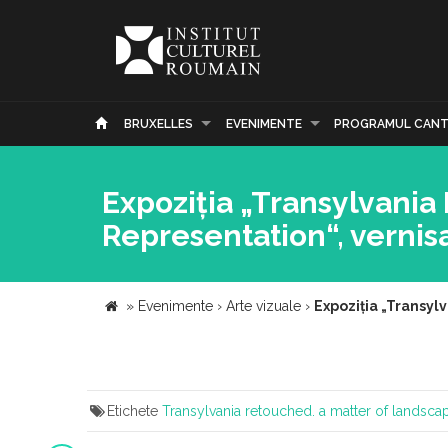
BRUXELLES
EVENIMENTE
PROGRAMUL CANT
Expoziția „Transylvania
Representation“, vernisa
»
Evenimente
›
Arte vizuale
›
Expoziția „Transyl
Etichete
Transylvania retouched. a matter of landsca