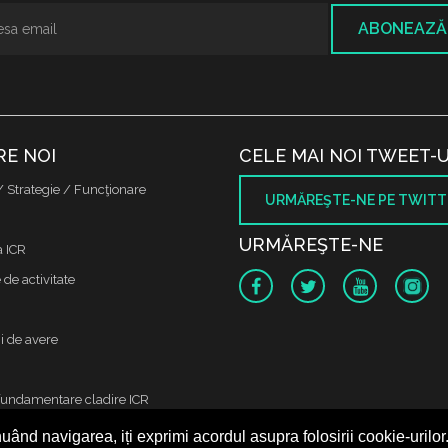
ABONEAZĂ
RE NOI
CELE MAI NOI TWEET-U
/ Strategie / Funcţionare
URMĂREŞTE-NE PE TWITT
URMĂREŞTE-NE
a ICR
de activitate
i de avere
fundamentare cladire ICR
uând navigarea, iți exprimi acordul asupra folosirii cookie-urilor