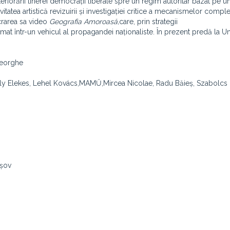
eriorării tinerei democrații liberale spre un regim autoritar bazat pe u
vitatea artistică revizuirii și investigației critice a mecanismelor compl
ucrarea sa video
Geografia Amoroasă,
care, prin strategii
mat într-un vehicul al propagandei naționaliste. În prezent predă la Un
heorghe
ároly Elekes, Lehel Kovács,MAMŰ,Mircea Nicolae, Radu Băieș, Szabolcs 
așov