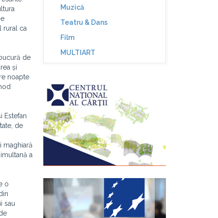
Muzică
ltura
ne
Teatru & Dans
 rural ca
Film
MULTIART
e bucură de
rea și
tre noapte
 mod
i Estefan
tate, de
și maghiară
simultană a
e o
din
i sau
 de