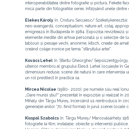
interoperabilitatea dintre fotografie și pictură, Fekete f
mică parte din fotografiile seriei, înfățișând unele dintre 
Elekes Károly
(n. Cristuru Secuiesc/ Székelykeresztúr,
neo-avangardă, conceptualism, nature art, colaj, approp
emigrează în Budapesta în 1984. Expoziția revizitează și p
elemente inedite din arhiva personală și o selecție de luc
tablouri și peisaje vechi, anonime, kitsch, create de amato
creând colaje ironice pe tema ”sfârșitului artei”.
Kovács Lehel
(n. Sfantu Gheorghe/ Sepsiszentgyörgy, 
ulterior membru al grupului Elesd. Lehel locuiește în Ge
dimensiuni reduse, scene de natură în care intervenția u
un rol predilect în practica sa.
Mircea Nicolae
(1980- 2020), pe numele său real Ionuț 
„Oare munții știu?” prezentat în expoziție și realizat în 2
Mihály din Târgu Mureș, încercând să reintroducă în circuit
generației anilor ’70, fiind formați în jurul scenei loca
Kisspál Szabolcs
(n. Târgu Mureș/ Marosvásárhely 1967
fotografie la film, instalație, obiecte și intervenții public