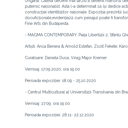
Ungaria. Câteva decenii mai târziu a devenit martorul det
puternic naționalist. Asta l-a determinat să își dedice acti
construcției identităților naționale. Expoziția prezintă l
docuficționale,
evidențiază cum peisajul poate fi transfor
Fine Arts din Budapesta.
- MAGMA CONTEMPORARY, Piața Libertății 2, Sfântu G
Artiști: Anca Benera & Arnold Estefan, Zsolt Fekete, K
Curatoare: Daniela Duca, Virag Major Kremer
Vernisaj: 17.09.2020, ora 19.00
Perioada expoziției: 18.09 - 25.10.2020
- Centrul Multicultural al Universității Transilvania din Br
Vernisaj: 27.09, ora 19.00
Perioada expoziției: 28.11- 22.12.2020