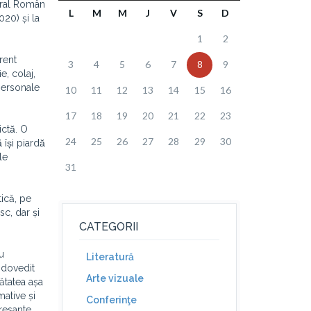
tural Român
L
M
M
J
V
S
D
20) și la
1
2
rent
3
4
5
6
7
8
9
e, colaj,
 personale
10
11
12
13
14
15
16
17
18
19
20
21
22
23
ctă. O
24
25
26
27
28
29
30
își piardă
le
31
tică, pe
sc, dar și
CATEGORII
u
Literatură
 dovedit
Arte vizuale
ătatea așa
mative și
Conferinţe
resante