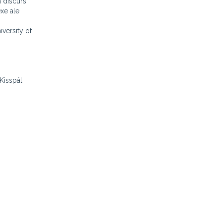
n discurs
exe ale
iversity of
Kisspál