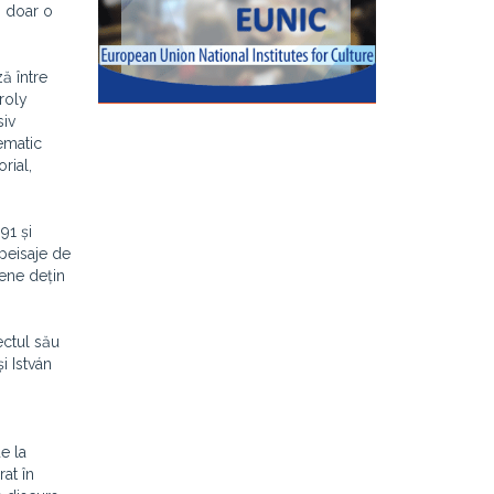
ă doar o
ă între
roly
siv
ematic
rial,
91 și
 peisaje de
nene dețin
ectul său
i István
n
e la
rat în