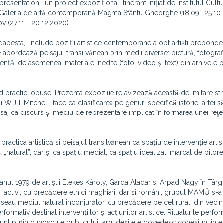
entation”, un proiect expozițional itinerant inițiat de Institutul Cul
 la Galeria de artă contemporană Magma Sfântu Gheorghe (18.09- 25.10.0
șov (27.11 - 20.12.2020).
Budapesta,
include poziții artistice contemporane a opt artiști preponde
re abordează peisajul transilvănean prin medii diverse: pictură, fotografi
dență, de asemenea, materiale inedite (foto, video și text) din arhivele
ind practici opuse. Prezenta expoziție relavizează această delimitare stri
i W.J.T Mitchell, face ca clasificarea pe genuri specifică istoriei artei să 
eisaj ca discurs şi mediu de reprezentare implicat în formarea unei reţe
practica artistică si peisajul transilvănean ca spațiu de intervenție artis
„natural”, dar și ca spațiu medial, ca spațiu idealizat, marcat de pitore
anul 1979 de artiștii Elekes Károly, Garda Aladar si Arpad Nagy în Târg
tivi, cu precădere etnici maghiari, dar și români, grupul MAMŰ s-a
oseau mediul natural înconjurător, cu precădere pe cel rural, din vecin
ativ destinat intervenţiilor și acțiunilor artistice. Ritualurile perfor
sunt puțin cunoscute publicului larg, deși ele dovedesc conexiuni inte