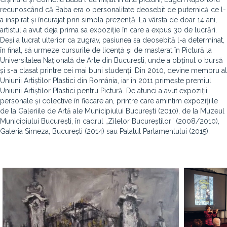
recunoscând că Baba era o personalitate deosebit de puternică ce l-
a inspirat și încurajat prin simpla prezență. La vârsta de doar 14 ani,
artistul a avut deja prima sa expoziție în care a expus 30 de lucrări.
Deși a lucrat ulterior ca zugrav, pasiunea sa deosebită l-a determinat,
în final, să urmeze cursurile de licență și de masterat în Pictură la
Universitatea Națională de Arte din București, unde a obținut o bursă
și s-a clasat printre cei mai buni studenți. Din 2010, devine membru al
Uniunii Artiștilor Plastici din România, iar în 2011 primește premiul
Uniunii Artiștilor Plastici pentru Pictură. De atunci a avut expoziții
personale și colective în fiecare an, printre care amintim expozițiile
de la Galeriile de Artă ale Municipiului București (2010), de la Muzeul
Municipiului București, în cadrul „Zilelor Bucureștilor” (2008/2010),
Galeria Simeza, București (2014) sau Palatul Parlamentului (2015).