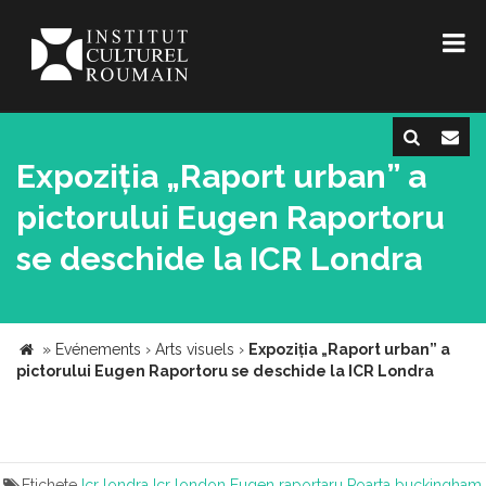
Expoziția „Raport urban” a
pictorului Eugen Raportoru
se deschide la ICR Londra
»
Evénements
›
Arts visuels
›
Expoziția „Raport urban” a
pictorului Eugen Raportoru se deschide la ICR Londra
Etichete
Icr londra
Icr london
Eugen raportaru
Poarta buckingham