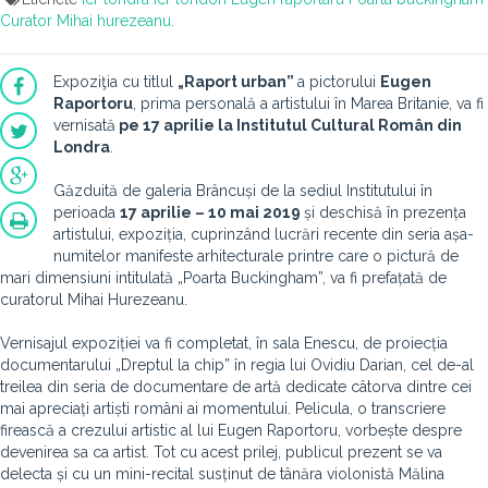
Curator
Mihai hurezeanu.
Expoziţia cu titlul
„Raport urban”
a pictorului
Eugen
Raportoru
, prima personală a artistului în Marea Britanie, va fi
vernisată
pe 17 aprilie la Institutul Cultural Român din
Londra
.
Găzduită de galeria Brâncuși de la sediul Institutului în
perioada
17 aprilie – 10 mai 2019
și deschisă în prezența
artistului, expoziția, cuprinzând lucrări recente din seria așa-
numitelor manifeste arhitecturale printre care o pictură de
mari dimensiuni intitulată „Poarta Buckingham”, va fi prefațată de
curatorul Mihai Hurezeanu.
Vernisajul expoziției va fi completat, în sala Enescu, de proiecția
documentarului „Dreptul la chip” în regia lui Ovidiu Darian, cel de-al
treilea din seria de documentare de artă dedicate câtorva dintre cei
mai apreciați artiști români ai momentului. Pelicula, o transcriere
firească a crezului artistic al lui Eugen Raportoru, vorbește despre
devenirea sa ca artist. Tot cu acest prilej, publicul prezent se va
delecta și cu un mini-recital susținut de tânăra violonistă Mălina