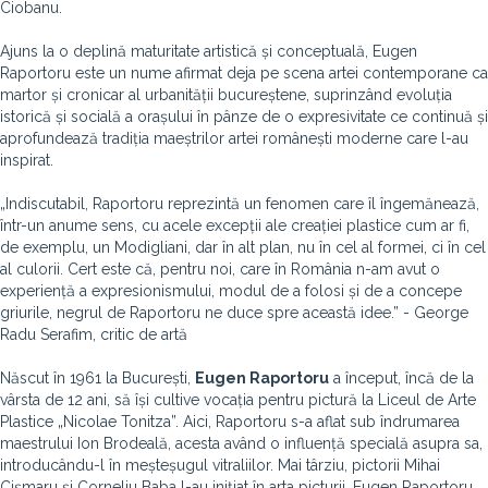
Ciobanu.
Ajuns la o deplină maturitate artistică și conceptuală, Eugen
Raportoru este un nume afirmat deja pe scena artei contemporane ca
martor și cronicar al urbanității bucureștene, suprinzând evoluția
istorică și socială a orașului în pânze de o expresivitate ce continuă și
aprofundează tradiția maeștrilor artei românești moderne care l-au
inspirat.
„Indiscutabil, Raportoru reprezintă un fenomen care îl îngemănează,
într-un anume sens, cu acele excepții ale creației plastice cum ar fi,
de exemplu, un Modigliani, dar în alt plan, nu în cel al formei, ci în cel
al culorii. Cert este că, pentru noi, care în România n-am avut o
experiență a expresionismului, modul de a folosi și de a concepe
griurile, negrul de Raportoru ne duce spre această idee.” - George
Radu Serafim, critic de artă
Născut în 1961 la București,
Eugen Raportoru
a început, încă de la
vârsta de 12 ani, să își cultive vocația pentru pictură la Liceul de Arte
Plastice „Nicolae Tonitza”. Aici, Raportoru s-a aflat sub îndrumarea
maestrului Ion Brodeală, acesta având o influență specială asupra sa,
introducându-l în meșteșugul vitraliilor. Mai târziu, pictorii Mihai
Cișmaru și Corneliu Baba l-au inițiat în arta picturii, Eugen Raportoru