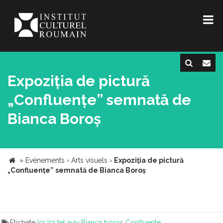
Expoziția de pictură
„Confluențe” semnată de
Bianca Boroș
»
Evénements
›
Arts visuels
›
Expoziția de pictură
„Confluențe” semnată de Bianca Boroș
Etichete
Icr
Icr tel aviv
Bianca boros
Confluente