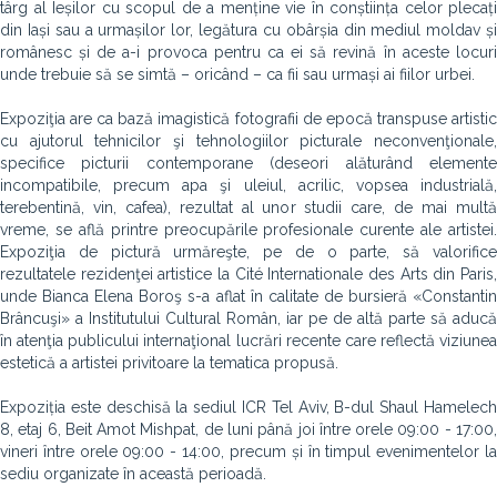
târg al Ieșilor cu scopul de a menține vie în conștiința celor plecați
din Iași sau a urmașilor lor, legătura cu obârșia din mediul moldav și
românesc și de a-i provoca pentru ca ei să revină în aceste locuri
unde trebuie să se simtă – oricând – ca fii sau urmași ai fiilor urbei.
Expoziţia are ca bază imagistică fotografii de epocă transpuse artistic
cu ajutorul tehnicilor şi tehnologiilor picturale neconvenţionale,
specifice picturii contemporane (deseori alăturând elemente
incompatibile, precum apa şi uleiul, acrilic, vopsea industrială,
terebentină, vin, cafea), rezultat al unor studii care, de mai multă
vreme, se află printre preocupările profesionale curente ale artistei.
Expoziţia de pictură urmăreşte, pe de o parte, să valorifice
rezultatele rezidenţei artistice la Cité Internationale des Arts din Paris,
unde Bianca Elena Boroş s-a aflat în calitate de bursieră «Constantin
Brâncuşi» a Institutului Cultural Român, iar pe de altă parte să aducă
în atenţia publicului internaţional lucrări recente care reflectă viziunea
estetică a artistei privitoare la tematica propusă.
Expoziția este deschisă la sediul ICR Tel Aviv, B-dul Shaul Hamelech
8, etaj 6, Beit Amot Mishpat, de luni până joi între orele 09:00 - 17:00,
vineri între orele 09:00 - 14:00, precum și în timpul evenimentelor la
sediu organizate în această perioadă.