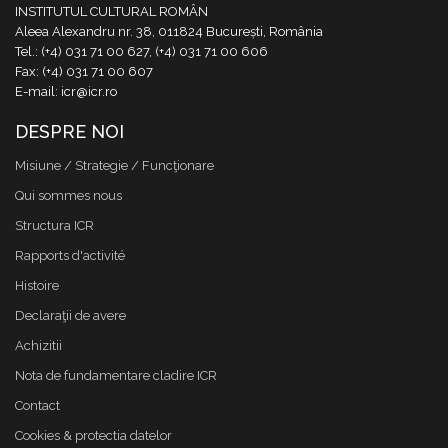
INSTITUTUL CULTURAL ROMÂN
Aleea Alexandru nr. 38, 011824 București, România
Tel.: (+4) 031 71 00 627, (+4) 031 71 00 606
Fax: (+4) 031 71 00 607
E-mail: icr@icr.ro
DESPRE NOI
Misiune / Strategie / Funcţionare
Qui sommes nous
Structura ICR
Rapports d'activité
Histoire
Declaraţii de avere
Achizitii
Nota de fundamentare cladire ICR
Contact
Cookies & protectia datelor