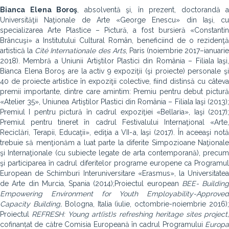
Bianca Elena Boroş
, absolventă şi, în prezent, doctorandă a
Universităţii Naţionale de Arte «George Enescu» din Iaşi, cu
specializarea Arte Plastice – Pictură, a fost bursieră «Constantin
Brâncuşi» a Institutului Cultural Român, beneficiind de o rezidenţă
artistică la
Cité Internationale des Arts
, Paris (noiembrie 2017–ianuarie
2018). Membră a Uniunii Artiştilor Plastici din România – Filiala Iaşi,
Bianca Elena Boroş are la activ 9 expoziţii (şi proiecte) personale şi
40 de proiecte artistice în expoziţii colective, fiind distinsă cu câteva
premii importante, dintre care amintim: Premiu pentru debut pictură
«Atelier 35», Uniunea Artiştilor Plastici din România – Filiala Iaşi (2013);
Premiul I pentru pictură în cadrul expoziţiei «Bellaria», Iaşi (2017);
Premiul pentru tineret în cadrul Festivalului Internaţional «Arte,
Reciclări, Terapii, Educaţii», ediţia a VII-a, Iaşi (2017). În aceeaşi notă
trebuie să menţionăm a luat parte la diferite Simpozioane Naţionale
şi Internaţionale (cu subiecte legate de arta contemporană), precum
şi participarea în cadrul diferitelor programe europene ca Programul
European de Schimburi Interuniversitare «Erasmus», la Universitatea
de Arte din Murcia, Spania (2014);Proiectul european
BEE- Building
Empowering Environment for Youth Employability-Approved
Capacity Building,
Bologna, Italia (iulie, octombrie-noiembrie 2016)
Proiectul
REFRESH: Young art(ist)s refreshing heritage sites
project
cofinanțat de către Comisia Europeană în cadrul Programului
Europa