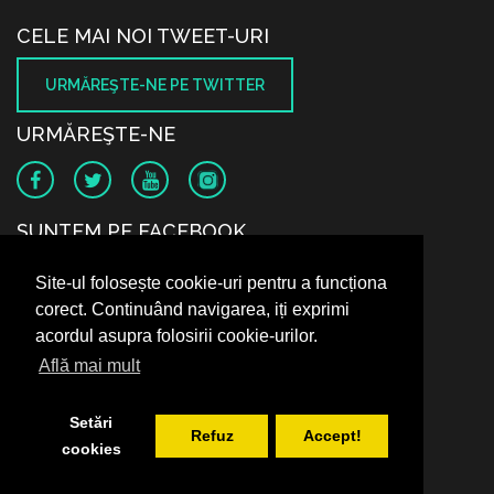
CELE MAI NOI TWEET-URI
URMĂREŞTE-NE PE TWITTER
URMĂREŞTE-NE
SUNTEM PE FACEBOOK
Site-ul folosește cookie-uri pentru a funcționa
corect. Continuând navigarea, iți exprimi
acordul asupra folosirii cookie-urilor.
Află mai mult
Setări
Refuz
Accept!
cookies