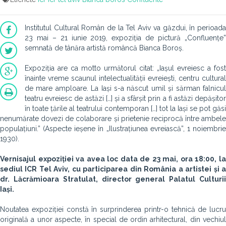
Institutul Cultural Român de la Tel Aviv va găzdui, în perioada
23 mai – 21 iunie 2019, expoziția de pictură „Confluențe”
semnată de tânăra artistă româncă Bianca Boroș.
Expoziția are ca motto următorul citat: „Iașul evreiesc a fost
înainte vreme scaunul intelectualității evreiești, centru cultural
de mare amploare. La Iași s-a născut umil și sărman falnicul
teatru evreiesc de astăzi […] și a sfârșit prin a fi astăzi depășitor
în toate țările al teatrului contemporan […] tot la Iași se pot găsi
nenumărate dovezi de colaborare și prietenie reciprocă între ambele
populațiuni.” (Aspecte ieșene în „Ilustrațiunea evreiască”, 1 noiembrie
1930).
Vernisajul expoziției va avea loc data de 23 mai, ora 18:00, la
sediul ICR Tel Aviv, cu participarea din România a artistei și a
dr. Lăcrămioara Stratulat, director general Palatul Culturii
Iași.
Noutatea expoziției constă în surprinderea printr-o tehnică de lucru
originală a unor aspecte, în special de ordin arhitectural, din vechiul