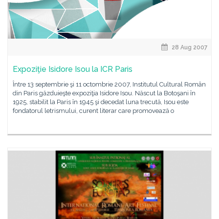
28 Aug 2007
Expoziţie Isidore Isou la ICR Paris
Între 13 septembrie şi 11 octombrie 2007, Institutul Cultural Român
din Paris găzduieşte expoziţia Isidore Isou. Născut la Botoşani în
1925, stabilit la Paris în 1945 şi decedat luna trecută, Isou este
fondatorul letrismului, curent literar care promovează o