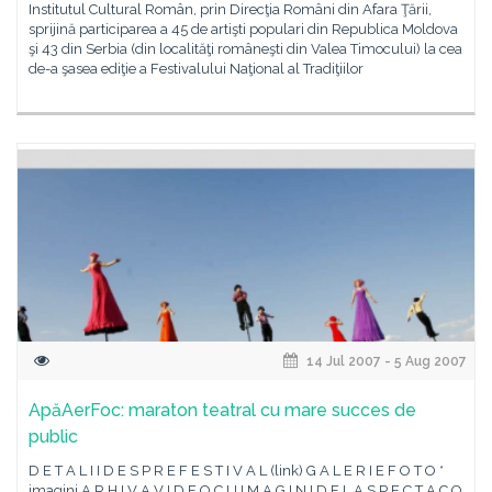
Institutul Cultural Român, prin Direcţia Români din Afara Ţării,
sprijină participarea a 45 de artişti populari din Republica Moldova
şi 43 din Serbia (din localităţi româneşti din Valea Timocului) la cea
de-a şasea ediţie a Festivalului Naţional al Tradiţiilor
14 Jul 2007 - 5 Aug 2007
ApăAerFoc: maraton teatral cu mare succes de
public
D E T A L I I D E S P R E F E S T I V A L (link) G A L E R I E F O T O *
imagini A R H I V A V I D E O C U I M A G I N I D E L A S P E C T A C O