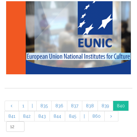
1
|
835
836
837
838
839
840
841
842
843
844
845
|
860