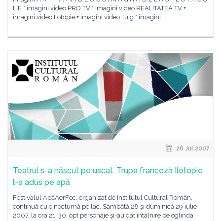
L E * imagini video PRO TV * imagini video REALITATEA TV +
imagini video Ilotopie + imagini video Tuig * imagini
26 Jul 2007
Teatrul s-a născut pe uscat. Trupa franceză Ilotopie
l-a adus pe apă
Festivalul ApăAerFoc, organizat de Institutul Cultural Român,
continuă cu o nocturnă pe lac. Sâmbătă 28 şi duminică 29 iulie
2007, la ora 21. 30, opt personaje şi-au dat întâlnire pe oglinda