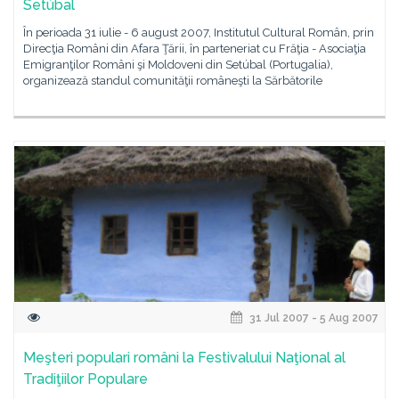
Setúbal
În perioada 31 iulie - 6 august 2007, Institutul Cultural Român, prin
Direcţia Români din Afara Ţării, în parteneriat cu Frăţia - Asociaţia
Emigranţilor Români şi Moldoveni din Setúbal (Portugalia),
organizează standul comunităţii româneşti la Sărbătorile
31 Jul 2007 - 5 Aug 2007
Meşteri populari români la Festivalului Naţional al
Tradiţiilor Populare