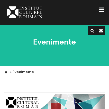
Evenimente
»
Evenimente